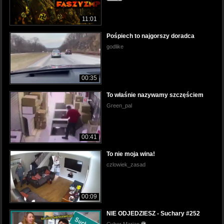
11:01
Pośpiech to najgorszy doradca
godlike
00:35
To właśnie nazywamy szczęściem
Green_pal
00:41
To nie moja wina!
czlowiek_zasad
00:09
NIE ODJEDZIESZ - Suchary #252
Cyber Marian