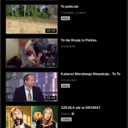
To poleciał
Cannabis_Culture
480p
00:58
To nie Rosja to Polska
kosteek85
03:38
Kabaret Moralnego Niepokoju - To To
Omniscient
480p
05:48
SZKOŁA ale to DRAMAT
Waksy
1080p