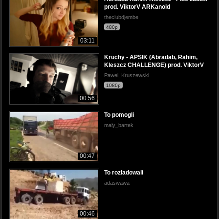
prod. ViktorV ARKanoid
theclubdjembe
480p
03:11
Kruchy - APSIK (Abradab, Rahim,
Kleszcz CHALLENGE) prod. ViktorV
Pawel_Kruszewski
1080p
00:56
To pomogli
maly_bartek
00:47
To rozładowali
adaswawa
00:46