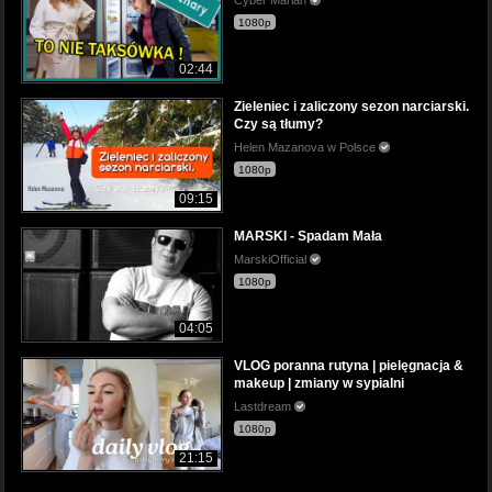
1080p
02:44
Zieleniec i zaliczony sezon narciarski.
Czy są tłumy?
Helen Mazanova w Polsce
1080p
09:15
MARSKI - Spadam Mała
MarskiOfficial
1080p
04:05
VLOG poranna rutyna | pielęgnacja &
makeup | zmiany w sypialni
Lastdream
1080p
21:15