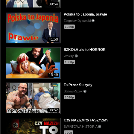
09:54
Polska to Japonia, prawie
Zbigniew Dylewski
1080p
41:50
SZKOŁA ale to HORROR
Waksy
1080p
15:49
To Przez Sterydy
StalowySzok
1080p
08:52
Czy NAZIZM to FASZYZM?
ŚWIATOWA HISTORIA
720p