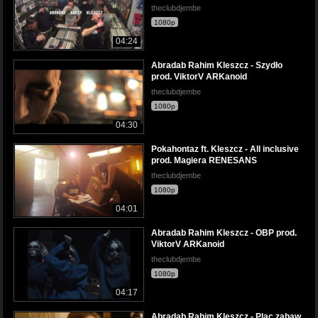
theclubdjembe
1080p
04:24
Abradab Rahim Kleszcz - Szydło
prod. ViktorV ARKanoid
theclubdjembe
1080p
04:30
Pokahontaz ft. Kleszcz - All inclusive
prod. Magiera RENESANS
theclubdjembe
1080p
04:01
Abradab Rahim Kleszcz - OBP prod.
ViktorV ARKanoid
theclubdjembe
1080p
04:17
Abradab Rahim Kleszcz - Plac zabaw