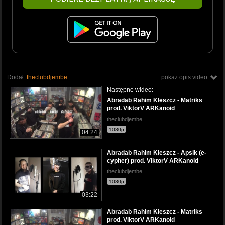
Dodał:
theclubdjembe
pokaż opis video
Następne wideo:
Abradab Rahim Kleszcz - Matriks
prod. ViktorV ARKanoid
theclubdjembe
1080p
04:24
Abradab Rahim Kleszcz - Apsik (e-
cypher) prod. ViktorV ARKanoid
theclubdjembe
1080p
03:22
Abradab Rahim Kleszcz - Matriks
prod. ViktorV ARKanoid