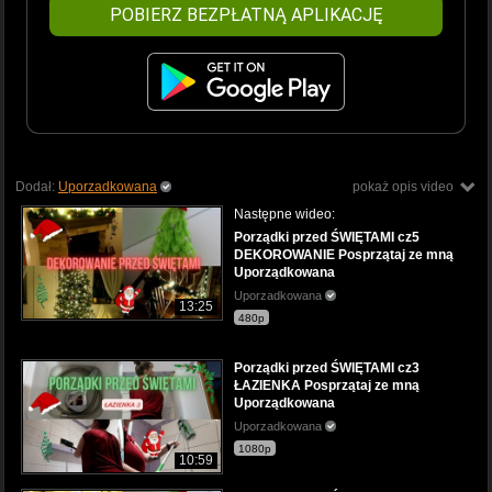
POBIERZ BEZPŁATNĄ APLIKACJĘ
Dodał:
Uporzadkowana
pokaż opis video
Następne wideo:
Porządki przed ŚWIĘTAMI cz5
DEKOROWANIE Posprzątaj ze mną
Uporządkowana
Uporzadkowana
13:25
480p
Porządki przed ŚWIĘTAMI cz3
ŁAZIENKA Posprzątaj ze mną
Uporządkowana
Uporzadkowana
1080p
10:59