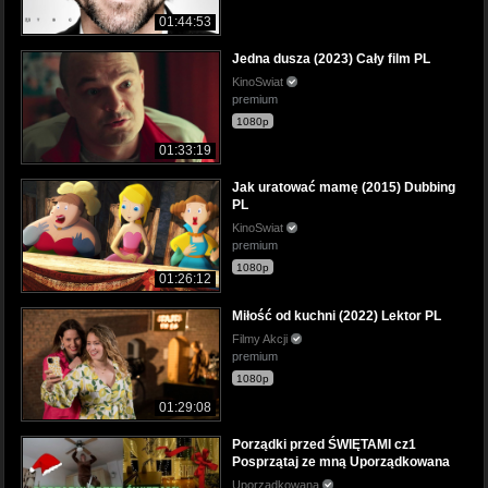
01:44:53
Jedna dusza (2023) Cały film PL
KinoSwiat
premium
1080p
01:33:19
Jak uratować mamę (2015) Dubbing
PL
KinoSwiat
premium
1080p
01:26:12
Miłość od kuchni (2022) Lektor PL
Filmy Akcji
premium
1080p
01:29:08
Porządki przed ŚWIĘTAMI cz1
Posprzątaj ze mną Uporządkowana
Uporzadkowana