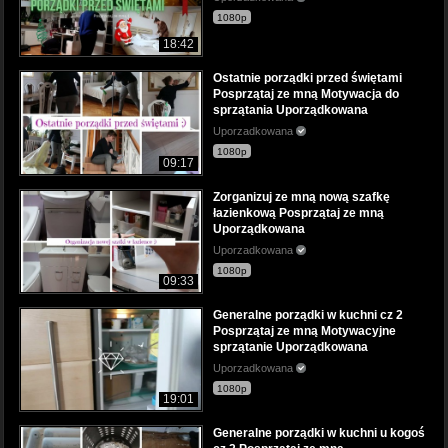
1080p
18:42
Ostatnie porządki przed świętami
Posprzątaj ze mną Motywacja do
sprzątania Uporządkowana
Uporzadkowana
1080p
09:17
Zorganizuj ze mną nową szafkę
łazienkową Posprzątaj ze mną
Uporządkowana
Uporzadkowana
1080p
09:33
Generalne porządki w kuchni cz 2
Posprzątaj ze mną Motywacyjne
sprzątanie Uporządkowana
Uporzadkowana
1080p
19:01
Generalne porządki w kuchni u kogoś