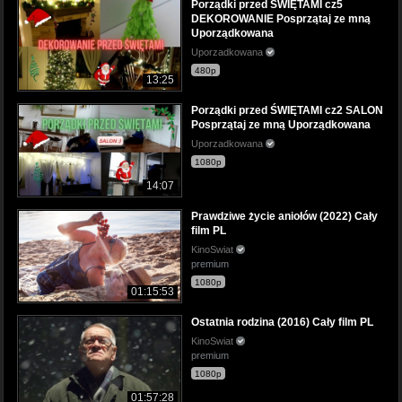
Porządki przed ŚWIĘTAMI cz5
DEKOROWANIE Posprzątaj ze mną
Uporządkowana
Uporzadkowana
480p
13:25
Porządki przed ŚWIĘTAMI cz2 SALON
Posprzątaj ze mną Uporządkowana
Uporzadkowana
1080p
14:07
Prawdziwe życie aniołów (2022) Cały
film PL
KinoSwiat
premium
1080p
01:15:53
Ostatnia rodzina (2016) Cały film PL
KinoSwiat
premium
1080p
01:57:28