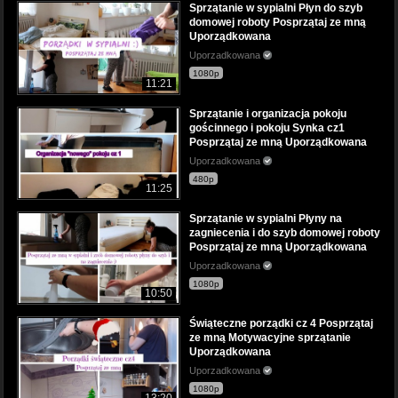
Sprzątanie w sypialni Płyn do szyb
domowej roboty Posprzątaj ze mną
Uporządkowana
Uporzadkowana
1080p
11:21
Sprzątanie i organizacja pokoju
gościnnego i pokoju Synka cz1
Posprzątaj ze mną Uporządkowana
Uporzadkowana
480p
11:25
Sprzątanie w sypialni Płyny na
zagniecenia i do szyb domowej roboty
Posprzątaj ze mną Uporządkowana
Uporzadkowana
1080p
10:50
Świąteczne porządki cz 4 Posprzątaj
ze mną Motywacyjne sprzątanie
Uporządkowana
Uporzadkowana
1080p
13:20