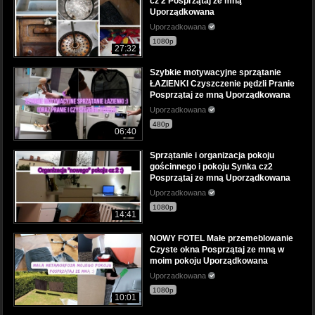
cz 2 Posprzątaj ze mną
Uporządkowana
Uporzadkowana
1080p
27:32
Szybkie motywacyjne sprzątanie
ŁAZIENKI Czyszczenie pędzli Pranie
Posprzątaj ze mną Uporządkowana
Uporzadkowana
480p
06:40
Sprzątanie i organizacja pokoju
gościnnego i pokoju Synka cz2
Posprzątaj ze mną Uporządkowana
Uporzadkowana
1080p
14:41
NOWY FOTEL Małe przemeblowanie
Czyste okna Posprzątaj ze mną w
moim pokoju Uporządkowana
Uporzadkowana
1080p
10:01