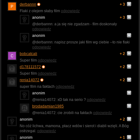
derbannn
+ 3
Flaki z olejem słaby film
odpowiedz
anonim
+ 3
@derbannn: a ja się nie zgadzam - film doskonały
odpowiedz
anonim
@derbannn: napisz prosze jaki film wg ciebie --to nie flaki
odpowiedz
bobcatcali
+ 2
Super film
odpowiedz
d178111572
+ 2
Super film
odpowiedz
renia14072
+ 2
super film na faktach
odpowiedz
anonim
@renia14072: xD tak na serio ?
odpowiedz
brodadamian1985
@renia14072: cie zrobili na faktach
odpowiedz
anonim
+ 2
No cóż lichwa, mamona, płacz wdów i sierot i diabli wzięli. A Bóg
ostrzegal.
odpowiedz
anonim
+ 1