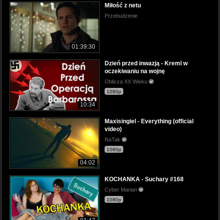
Miłość z netu
Przebudzenie
01:39:30
Dzień przed inwazją - Kreml w
oczekiwaniu na wojnę
Oblicza XX Wieku
1080p
10:34
Maxisingiel - Everything (official
video)
NaTak
1080p
04:02
KOCHANKA - Suchary #168
Cyber Marian
1080p