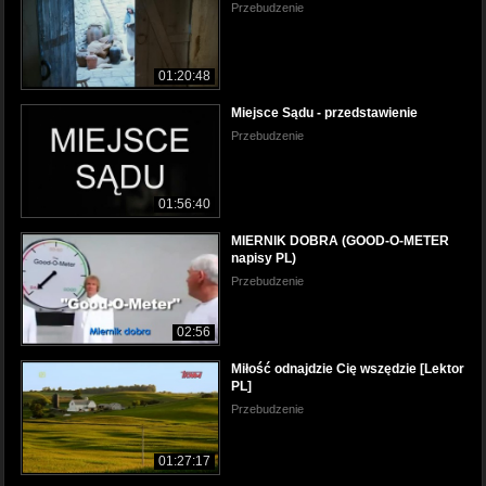
Przebudzenie
01:20:48
Miejsce Sądu - przedstawienie
Przebudzenie
01:56:40
MIERNIK DOBRA (GOOD-O-METER
napisy PL)
Przebudzenie
02:56
Miłość odnajdzie Cię wszędzie [Lektor
PL]
Przebudzenie
01:27:17