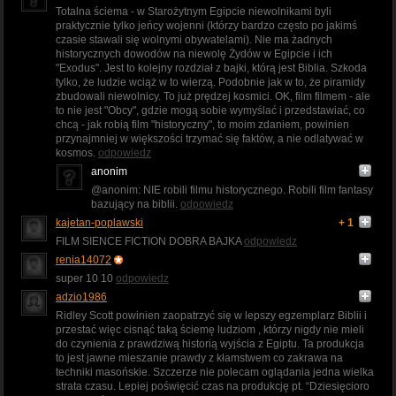
Totalna ściema - w Starożytnym Egipcie niewolnikami byli
praktycznie tylko jeńcy wojenni (którzy bardzo często po jakimś
czasie stawali się wolnymi obywatelami). Nie ma żadnych
historycznych dowodów na niewolę Żydów w Egipcie i ich
"Exodus". Jest to kolejny rozdział z bajki, którą jest Biblia. Szkoda
tylko, że ludzie wciąż w to wierzą. Podobnie jak w to, że piramidy
zbudowali niewolnicy. To już prędzej kosmici. OK, film filmem - ale
to nie jest "Obcy", gdzie mogą sobie wymyślać i przedstawiać, co
chcą - jak robią film "historyczny", to moim zdaniem, powinien
przynajmniej w większości trzymać się faktów, a nie odlatywać w
kosmos.
odpowiedz
anonim
@anonim: NIE robili filmu historycznego. Robili film fantasy
bazujący na biblii.
odpowiedz
kajetan-poplawski
+ 1
FILM SIENCE FICTION DOBRA BAJKA
odpowiedz
renia14072
super 10 10
odpowiedz
adzio1986
Ridley Scott powinien zaopatrzyć się w lepszy egzemplarz Biblii i
przestać więc cisnąć taką ściemę ludziom , którzy nigdy nie mieli
do czynienia z prawdziwą historią wyjścia z Egiptu. Ta produkcja
to jest jawne mieszanie prawdy z kłamstwem co zakrawa na
techniki masońskie. Szczerze nie polecam oglądania jedna wielka
strata czasu. Lepiej poświęcić czas na produkcję pt. “Dziesięcioro