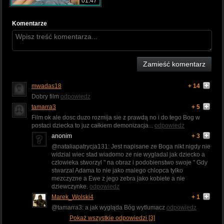
01:47
Komentarze
Zamieść komentarz
mwadas18
+ 14
Dobry film
odpowiedz
tamarra3
+ 5
Film ok ale dosc duzo rozmija sie z prawdą no i do tego Bog w
postaci dziecka to juz całkiem demonizacja...
odpowiedz
anonim
+ 3
@nataliapatrycja131: Jest napisane ze Boga nikt nigdy nie
widzial wiec stad wiadomo ze nie wygladal jak dziecko a
czlowieka stworzyl " na obraz i podobienstwo swoje " Gdy
stwarzal Adama to nie jako malego chlopca tylko
mezczyzne a Ewe z jego zebra jako kobiete a nie
dziewczynke.
odpowiedz
Marek_Wolski4
+ 1
@tamarra3: a jak wygląda Bóg wytlumacz
odpowiedz
Pokaż wszystkie odpowiedzi [3]