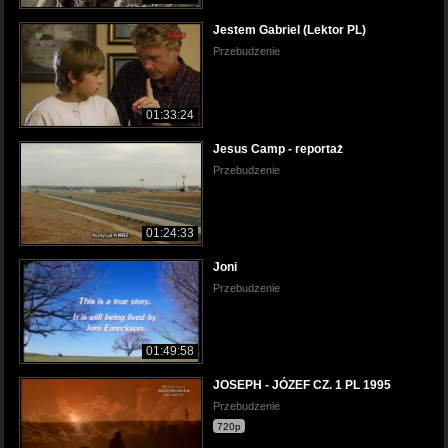
Jestem Gabriel (Lektor PL)
Przebudzenie
01:33:24
Jesus Camp - reportaż
Przebudzenie
01:24:33
Joni
Przebudzenie
01:49:58
JOSEPH - JÓZEF CZ. 1 PL 1995
Przebudzenie
720p