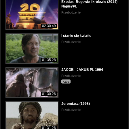
Exodus- Bogowie i królowie (2014)
NapisyPL
Przebudzenie
02:30:49
I stanie się światło
Przebudzenie
01:35:28
JACOB - JAKUB PL 1994
Przebudzenie
720p
01:30:26
Jeremiasz (1998)
Przebudzenie
01:31:26