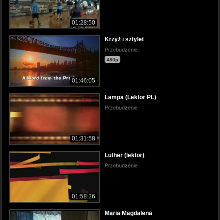
01:28:50
Krzyż i sztylet
Przebudzenie
480p
01:46:05
Lampa (Lektor PL)
Przebudzenie
01:31:58
Luther (lektor)
Przebudzenie
01:58:26
Maria Magdalena