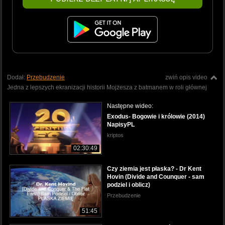
Dodał:
Przebudzenie
zwiń opis video
Jedna z lepszych ekranizacji historii Mojżesza z batmanem w roli głównej
Następne wideo:
Exodus- Bogowie i królowie (2014)
NapisyPL
kriptos
02:30:49
Czy ziemia jest płaska? - Dr Kent
Hovin (Divide and Counquer - sam
podziel i oblicz)
Przebudzenie
51:45