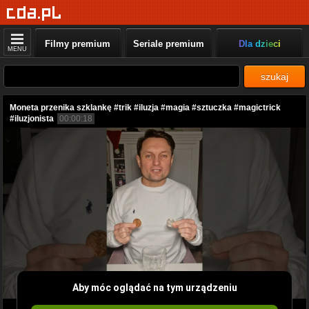
Filmy premium
Seriale premium
Dla dzieci
MENU
szukaj
Moneta przenika szklankę #trik #iluzja #magia #sztuczka #magictrick
#iluzjonista
00:00:18
Aby móc oglądać na tym urządzeniu