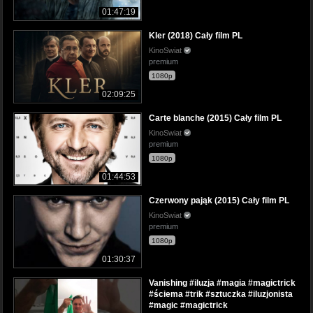
01:47:19
Kler (2018) Cały film PL
KinoSwiat
premium
1080p
02:09:25
Carte blanche (2015) Cały film PL
KinoSwiat
premium
1080p
01:44:53
Czerwony pająk (2015) Cały film PL
KinoSwiat
premium
1080p
01:30:37
Vanishing #iluzja #magia #magictrick
#ściema #trik #sztuczka #iluzjonista
#magic #magictrick