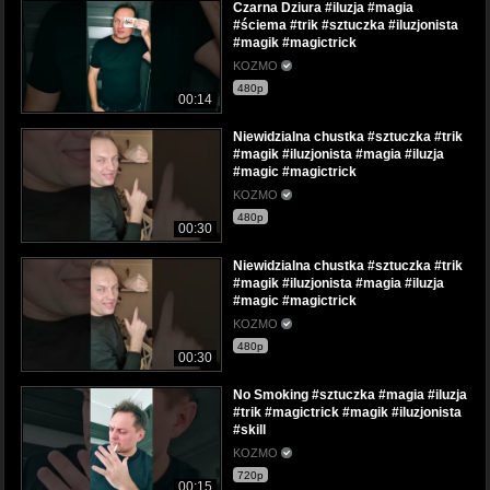
Czarna Dziura #iluzja #magia
#ściema #trik #sztuczka #iluzjonista
#magik #magictrick
KOZMO
480p
00:14
Niewidzialna chustka #sztuczka #trik
#magik #iluzjonista #magia #iluzja
#magic #magictrick
KOZMO
480p
00:30
Niewidzialna chustka #sztuczka #trik
#magik #iluzjonista #magia #iluzja
#magic #magictrick
KOZMO
480p
00:30
No Smoking #sztuczka #magia #iluzja
#trik #magictrick #magik #iluzjonista
#skill
KOZMO
720p
00:15