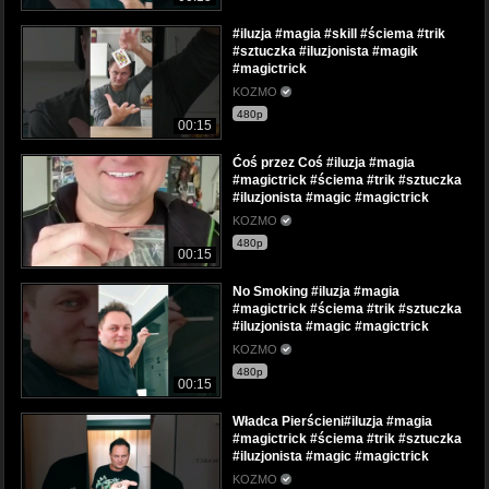
#iluzja #magia #skill #ściema #trik
#sztuczka #iluzjonista #magik
#magictrick
KOZMO
480p
00:15
Ćoś przez Coś #iluzja #magia
#magictrick #ściema #trik #sztuczka
#iluzjonista #magic #magictrick
KOZMO
480p
00:15
No Smoking #iluzja #magia
#magictrick #ściema #trik #sztuczka
#iluzjonista #magic #magictrick
KOZMO
480p
00:15
Władca Pierścieni#iluzja #magia
#magictrick #ściema #trik #sztuczka
#iluzjonista #magic #magictrick
KOZMO