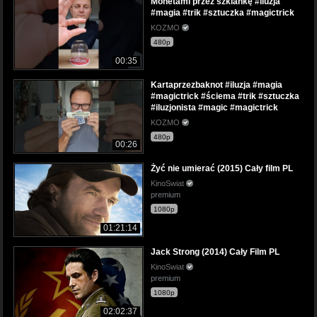
Monetami przez szklankę #iluzja
#magia #trik #sztuczka #magictrick
KOZMO
480p
00:35
Kartaprzezbaknot #iluzja #magia
#magictrick #ściema #trik #sztuczka
#iluzjonista #magic #magictrick
KOZMO
480p
00:26
Żyć nie umierać (2015) Cały film PL
KinoSwiat
premium
1080p
01:21:14
Jack Strong (2014) Cały Film PL
KinoSwiat
premium
1080p
02:02:37