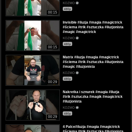
KOZMO
480p
00:15
Invisible #iluzja #magia #magictrick
#ściema #trik #sztuczka #iluzjonista
#magic #magictrick
KOZMO
480p
00:15
Matrix #iluzja #magia #magictrick
#ściema #trik #sztuczka #iluzjonista
#magic #iluzjonista
KOZMO
480p
00:29
Nakretka i sznurek #magia #iluzja
#trik #sztuczka #magik #magictrick
#iluzjonista
KOZMO
480p
00:29
4 Palce#iluzja #magia #magictrick
#ściema #trik #sztuczka #iluzjonista