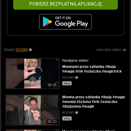
POBIERZ BEZPŁATNĄ APLIKACJĘ
Dodał:
KOZMO
zwiń opis video
Następne wideo:
Monetami przez szklankę #iluzja
#magia #trik #sztuczka #magictrick
KOZMO
480p
00:35
Moneta przez szklankę #iluzja #magia
#mental #ściema #trik #sztuczka
#iluzjonista #magik
KOZMO
480p
00:23