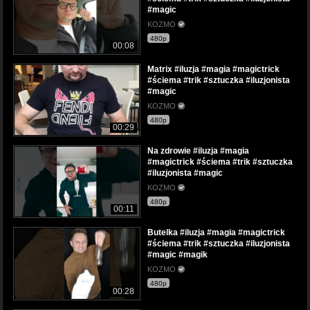
#magic
KOZMO
480p
00:08
Matrix #iluzja #magia #magictrick
#ściema #trik #sztuczka #iluzjonista
#magic
KOZMO
480p
00:29
Na zdrowie #iluzja #magia
#magictrick #ściema #trik #sztuczka
#iluzjonista #magic
KOZMO
480p
00:11
Butelka #iluzja #magia #magictrick
#ściema #trik #sztuczka #iluzjonista
#magic #magik
KOZMO
480p
00:28