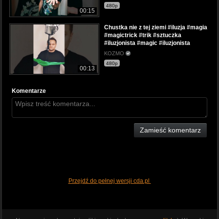
480p
00:15
Chustka nie z tej ziemi #iluzja #magia
#magictrick #trik #sztuczka
#iluzjonista #magic #iluzjonista
KOZMO
480p
00:13
Komentarze
Zamieść komentarz
Przejdź do pełnej wersji cda.pl