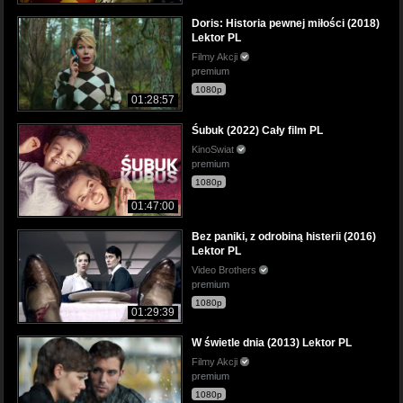
Doris: Historia pewnej miłości (2018)
Lektor PL
Filmy Akcji
premium
1080p
01:28:57
Śubuk (2022) Cały film PL
KinoSwiat
premium
1080p
01:47:00
Bez paniki, z odrobiną histerii (2016)
Lektor PL
Video Brothers
premium
1080p
01:29:39
W świetle dnia (2013) Lektor PL
Filmy Akcji
premium
1080p