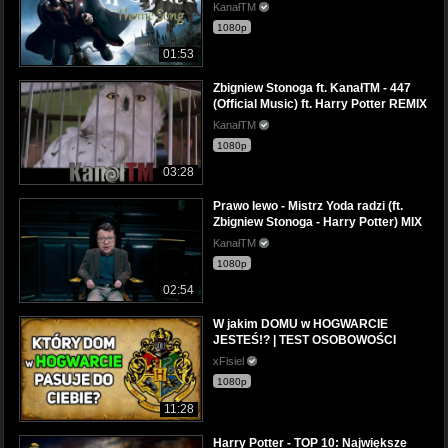
KanałTM
1080p
01:53
Zbigniew Stonoga ft. KanałTM - 447
(Official Music) ft. Harry Potter REMIX
KanałTM
1080p
03:28
Prawo lewo - Mistrz Yoda radzi (ft.
Zbigniew Stonoga - Harry Potter) MIX
KanałTM
1080p
02:54
W jakim DOMU w HOGWARCIE
JESTEŚ!? | TEST OSOBOWOŚCI
xFisiel
1080p
11:28
Harry Potter - TOP 10: Największe