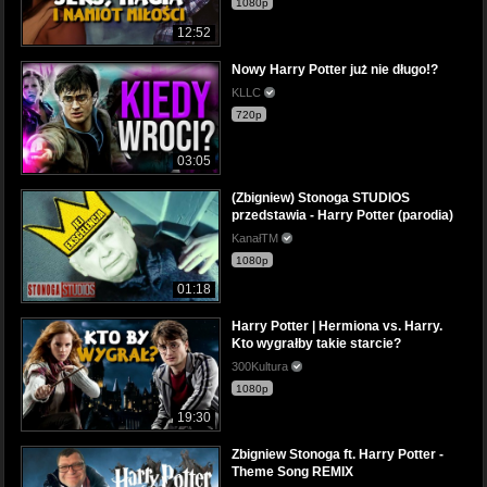
1080p
12:52
Nowy Harry Potter już nie długo!?
KLLC
720p
03:05
(Zbigniew) Stonoga STUDIOS
przedstawia - Harry Potter (parodia)
KanałTM
1080p
01:18
Harry Potter | Hermiona vs. Harry.
Kto wygrałby takie starcie?
300Kultura
1080p
19:30
Zbigniew Stonoga ft. Harry Potter -
Theme Song REMIX