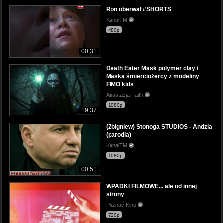
Ron oberwał #SHORTS
KanałTM
480p
00:31
Death Eater Mask polymer clay /
Maska śmierciożercy z modeliny
FIMO kids
Anastazja Faith
1080p
19:37
(Zbigniew) Stonoga STUDIOS - Andzia
(parodia)
KanałTM
1080p
00:51
WPADKI FILMOWE... ale od innej
strony
Poznać Kino
720p