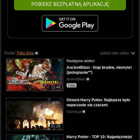
POBIERZ BEZPŁATNĄ APLIKACJĘ
Dodał:
Tylko Kino
pokaż opis video
Następne wideo:
AncientBlast - Goje brudne, niemyte!
(pożegnanie**)
AncientBlast
720p
12:48
Ostatni Harry Potter. Najlepsze było
naparzanie się czarami
Gazeta.pl
01:26
Harry Potter - TOP 10: Najpotężniejsi