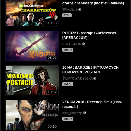
czarne charaktery (most evil villains)
300Kultura
720p
10:03
RÓŻDŻKI - rodzaje i właściwości
[APERACJUM]
HOLOCRON
1080p
08:02
10 NAJBARDZIEJ IRYTUJĄCYCH
FILMOWYCH POSTACI
ŚWIATOWA DYSZKA
1080p
10:02
VENOM 2018 - Recenzja filmu [kino-
recenzje]
Kino_recenzje
1080p
05:19