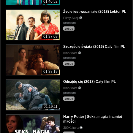
01:40:52
Życie jest wspaniałe (2018) Lektor PL
Filmy Akcji
premium
1080p
01:37:09
Szczęście świata (2016) Cały film PL
KinoSwiat
premium
1080p
01:38:19
Odnajdę cię (2018) Cały film PL
KinoSwiat
premium
1080p
01:19:11
Harry Potter | Seks, magia i namiot
miłości
300Kultura