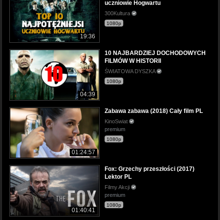
uczniowie Hogwartu
300Kultura
1080p
19:36
10 NAJBARDZIEJ DOCHODOWYCH
FILMÓW W HISTORII
ŚWIATOWA DYSZKA
1080p
04:39
Zabawa zabawa (2018) Cały film PL
KinoSwiat
premium
1080p
01:24:57
Fox: Grzechy przeszłości (2017)
Lektor PL
Filmy Akcji
premium
1080p
01:40:41