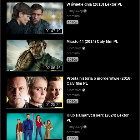
W świetle dnia (2013) Lektor PL
Filmy Akcji
premium
1080p
01:47:19
Miasto 44 (2014) Cały film PL
KinoSwiat
premium
1080p
02:06:46
Prosta historia o morderstwie (2016)
Cały film PL
KinoSwiat
premium
1080p
01:25:29
Klub złamanych serc (2024) Lektor
PL
Filmy Akcji
premium
1080p