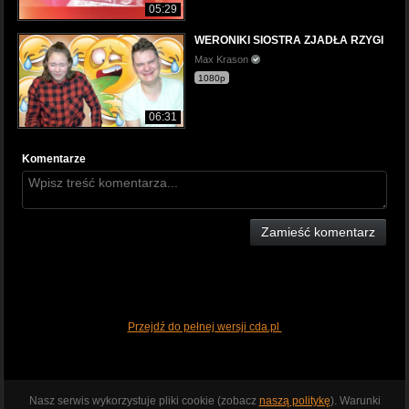
05:29
WERONIKI SIOSTRA ZJADŁA RZYGI
Max Krason
1080p
06:31
Komentarze
Zamieść komentarz
Przejdź do pełnej wersji cda.pl
Nasz serwis wykorzystuje pliki cookie (zobacz
naszą politykę
). Warunki