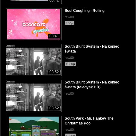
03:42
Soul Coughing - Rolling
rew00
480p
03:41
South Blunt System - Na koniec
świata
rew00
1080p
03:52
South Blunt System - Na koniec
świata (teledysk HD)
rew00
03:52
South Park - Mr. Hankey The
Christmas Poo
rew00
1080p