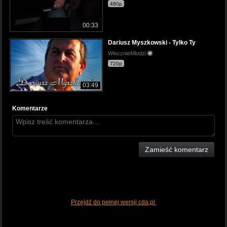
480p
00:33
Dariusz Myszkowski - Tylko Ty
WiecznieMlodzi
720p
03:49
Komentarze
Zamieść komentarz
Przejdź do pełnej wersji cda.pl