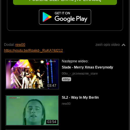
Dodał:
rew00
zwiń opis video
https://youtu.be/Rpakd-_RuKA?&t212
Następne wideo:
Slade - Merry Xmas Everynody
00tv_-_przewaznie_stare
480p
03:47
SL2 - Way In My Berlin
rew00
03:54