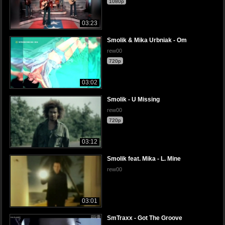
1080p
03:23
Smolik & Mika Urbniak - Om
rew00
720p
03:02
Smolik - U Missing
rew00
720p
03:12
Smolik feat. Mika - L. Mine
rew00
03:01
SmTraxx - Got The Groove