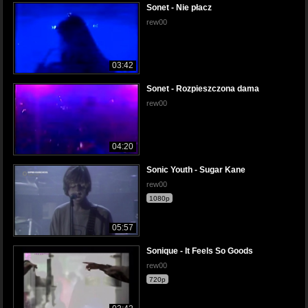
Sonet - Nie płacz
rew00
03:42
Sonet - Rozpieszczona dama
rew00
04:20
Sonic Youth - Sugar Kane
rew00
1080p
05:57
Sonique - It Feels So Goods
rew00
720p