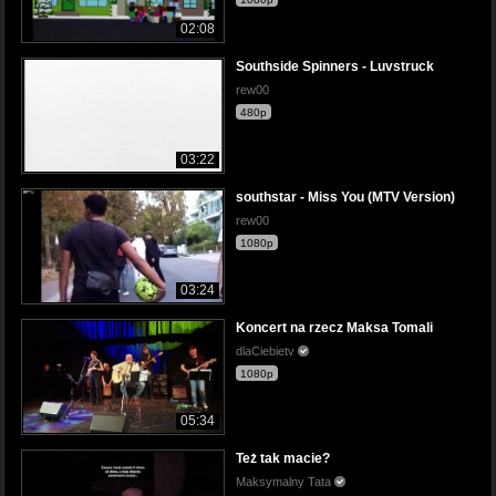
02:08
Southside Spinners - Luvstruck
rew00
480p
03:22
southstar - Miss You (MTV Version)
rew00
1080p
03:24
Koncert na rzecz Maksa Tomali
dlaCiebietv
1080p
05:34
Też tak macie?
Maksymalny Tata