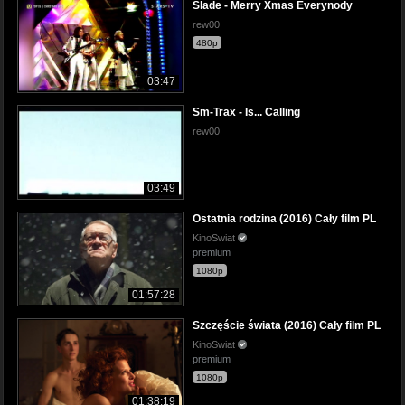
Slade - Merry Xmas Everynody
rew00
480p
03:47
Sm-Trax - Is... Calling
rew00
03:49
Ostatnia rodzina (2016) Cały film PL
KinoSwiat
premium
1080p
01:57:28
Szczęście świata (2016) Cały film PL
KinoSwiat
premium
1080p
01:38:19