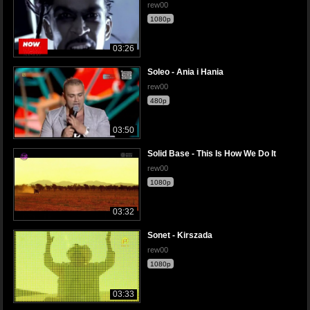
rew00
1080p
03:26
Soleo - Ania i Hania
rew00
480p
03:50
Solid Base - This Is How We Do It
rew00
1080p
03:32
Sonet - Kirszada
rew00
1080p
03:33