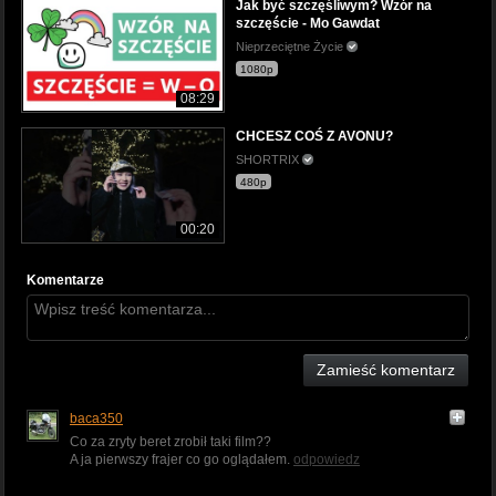
Jak być szczęśliwym? Wzór na
szczęście - Mo Gawdat
Nieprzeciętne Życie
1080p
08:29
CHCESZ COŚ Z AVONU?
SHORTRIX
480p
00:20
Komentarze
Zamieść komentarz
baca350
Co za zryty beret zrobił taki film??
A ja pierwszy frajer co go oglądałem.
odpowiedz