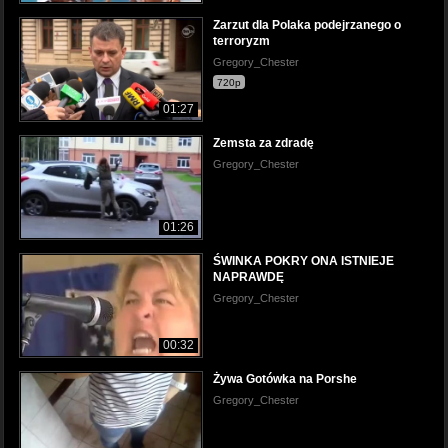
Zarzut dla Polaka podejrzanego o
terroryzm
Gregory_Chester
720p
01:27
Zemsta za zdradę
Gregory_Chester
01:26
ŚWINKA POKRY ONA ISTNIEJE
NAPRAWDĘ
Gregory_Chester
00:32
Żywa Gotówka na Porshe
Gregory_Chester