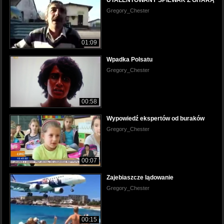
UTALENTOWANY ŚPIEWAK Z GITARĄ
Gregory_Chester
01:09
Wpadka Polsatu
Gregory_Chester
00:58
Wypowiedź ekspertów od buraków
Gregory_Chester
00:07
Zajebiaszcze lądowanie
Gregory_Chester
00:15