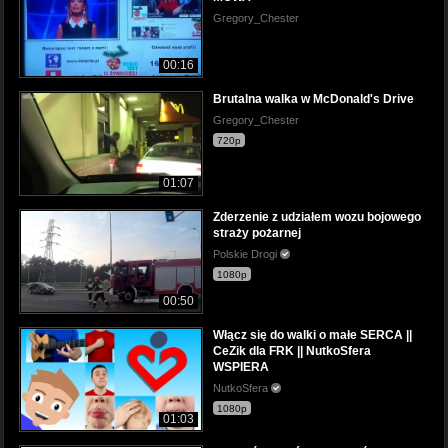
Gregory_Chester
00:16
Brutalna walka w McDonald's Drive
Gregory_Chester
720p
01:07
Zderzenie z udziałem wozu bojowego
straży pożarnej
Polskie Drogi
1080p
00:50
Włącz się do walki o małe SERCA ||
CeZik dla FRK || NutkoSfera
WSPIERA
NutkoSfera
1080p
01:03