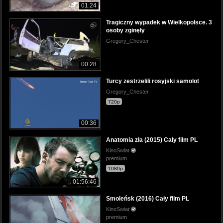
01:24
Tragiczny wypadek w Wielkopolsce. 3
osoby zginęły
Gregory_Chester
00:28
Turcy zestrzelili rosyjski samolot
Gregory_Chester
720p
00:36
Anatomia zła (2015) Cały film PL
KinoSwiat
premium
1080p
01:56:46
Smoleńsk (2016) Cały film PL
KinoSwiat
premium