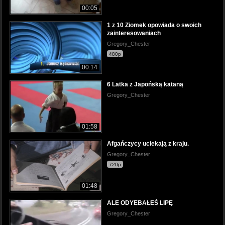
00:05
1 z 10 Ziomek opowiada o swoich
zainteresowaniach
Gregory_Chester
480p
00:14
6 Latka z Japońską kataną
Gregory_Chester
01:58
Afgańczycy uciekają z kraju.
Gregory_Chester
720p
01:48
ALE ODYEBAŁEŚ LIPĘ
Gregory_Chester