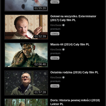
1080p
01:55:20
Gotowi na wszystko. Exterminator
(2017) Cały film PL
KinoSwiat
premium
1080p
01:52:39
Miasto 44 (2014) Cały film PL
KinoSwiat
premium
1080p
02:06:46
Ostatnia rodzina (2016) Cały film PL
KinoSwiat
premium
1080p
01:57:28
Doris: Historia pewnej miłości (2018)
Lektor PL