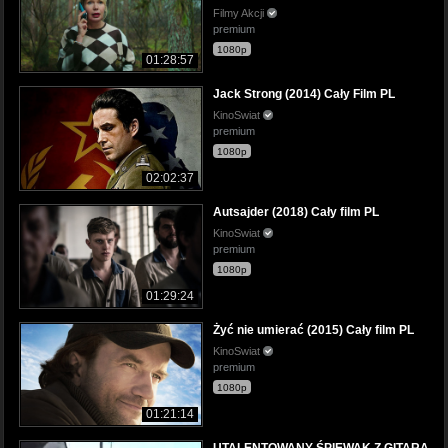
Filmy Akcji
premium
1080p
01:28:57
Jack Strong (2014) Cały Film PL
KinoSwiat
premium
1080p
02:02:37
Autsajder (2018) Cały film PL
KinoSwiat
premium
1080p
01:29:24
Żyć nie umierać (2015) Cały film PL
KinoSwiat
premium
1080p
01:21:14