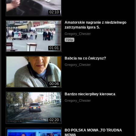
02:10
Amatorskie nagranie z niedzielnego
zatrzymania Igora S.
Gregory_Chester
720p
01:01
Babcia na co ćwiczysz?
Gregory_Chester
00:06
Bardzo niecierpliwy kierowca
Gregory_Chester
02:20
BO POLSKA MOWA ,TO TRUDNA
MOWA