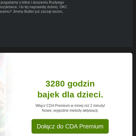
 pogadamy o bitce i duszeniu Rudyego
oszykówce. I to tej naprawdę dobrej. OKC
rteamu? Jimmy Butler już zaczął sezon,
dla Celtów a Sacramento Kings z zeszłego
o: Chet Holmgren a sprawa polska,
 żywo, w którym Keepthebeat oraz MVB
ze świata NBA.
ej, koszykarskiej imprezy o nazwie
3280 godzin
cznej, koszykarskiej imprezie to
bajek dla dzieci.
oczęciu programu, więc jeśli chcesz nas
Na donejty odpowiadamy w drugiej części
Włącz CDA Premium w mniej niż 2 minuty!
i traktujcie innych tak jak sami
Nowe, wygodne metody aktywacji.
ąć tydzień rozmawiając o naszej
co poniedziałek o 20:30!
Dołącz do CDA Premium