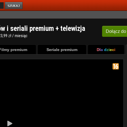
ów i seriali premium + telewizja
Dołącz
do
3,99 zł / miesiąc
Filmy premium
Seriale premium
Dla dzieci