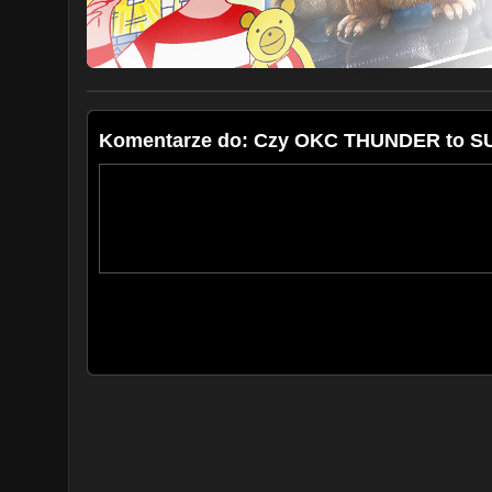
Jestem Keepthebeat i robię filmy o koszykówce.
ZASUBSKRYBUJ -
https://bit.ly/zostawSUBAdlaKTB
WSPÓŁPRACA / REKLAMA - keepthebeat8@gmail.c
STRONA -
http://www.keepthebeat.pl
Playlista NBA po Polsku
https://goo.gl/amBPKm
FACEBOOK -
https://www.facebook.com/keepthebeat8
INSTAGRAM -
https://www.instagram.com/keepthebea
TWITTER -
https://twitter.com/keepthebeat88
Komentarze do: Czy OKC THUNDER to
#nba #podcast #profesjonalnestudionba #reklama
PODZIĘKOWANIA DLA WSZYSTKICH DONEJTERÓW
niu-niu, Olorion, Jordan is the GOAT, Eryk, 19-letni Ta
Andrzej Trzaskowski, Dawid Czacha, Łukasz Rykalski, 
++ REKORD LAJWA - 2944 widzów (10 lutego 2023)