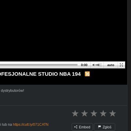
0:00
auto
OFESJONALNE STUDIO NBA 194
 dystrybutorów!
i lub na
https://cutt.ly/071CATN
Embed
Zgłoś