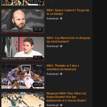
01:44:58
NBA: Spurs i Lakers? To już nie
to co kiedyś
Gazeta.pl
05:39
NBA: Czy Mavericks to drużyna
na mistrzostwo?
Gazeta.pl
05:27
NBA: Thunder w 3 lata z
outsidera do faworyta
Gazeta.pl
04:50
Magazyn NBA: Ray Allen czy
Rajon Rondo? Kto był
bohaterem w 2 meczu finału?
Gazeta.pl