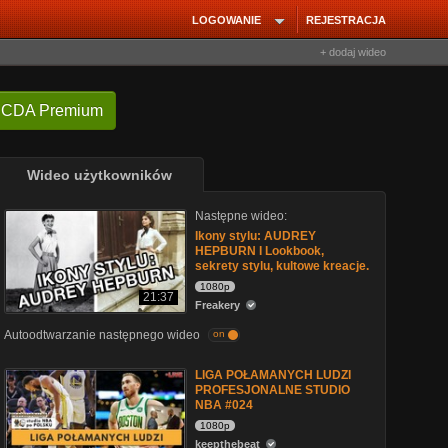
LOGOWANIE
REJESTRACJA
+ dodaj wideo
 CDA Premium
Wideo użytkowników
Następne wideo:
Ikony stylu: AUDREY
HEPBURN I Lookbook,
sekrety stylu, kultowe kreacje.
1080p
21:37
Freakery
Autoodtwarzanie następnego wideo
on
LIGA POŁAMANYCH LUDZI
PROFESJONALNE STUDIO
NBA #024
1080p
keepthebeat