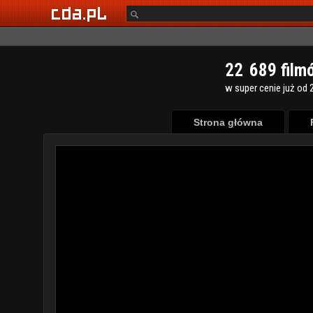
2
2
6
8
9
film
w super cenie już od 2
Strona główna