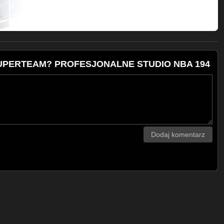
om
8
t88
 SUPERTEAM? PROFESJONALNE STUDIO NBA 194
!
tum
Rollek, Kubisztal
Dodaj komentarz