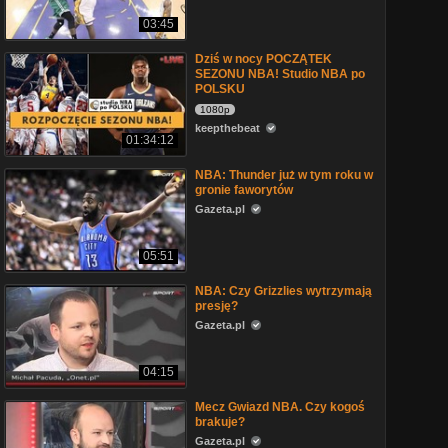
03:45
Dziś w nocy POCZĄTEK
SEZONU NBA! Studio NBA po
POLSKU
1080p
keepthebeat
01:34:12
NBA: Thunder już w tym roku w
gronie faworytów
Gazeta.pl
05:51
NBA: Czy Grizzlies wytrzymają
presję?
Gazeta.pl
04:15
Mecz Gwiazd NBA. Czy kogoś
brakuje?
Gazeta.pl