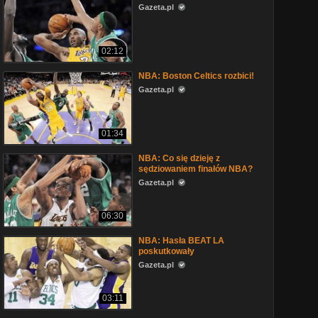
Gazeta.pl
02:12
NBA: Boston Celtics rozbici!
Gazeta.pl
01:34
NBA: Co się dzieję z
sędziowaniem finałów NBA?
Gazeta.pl
06:30
NBA: Hasła BEAT LA
poskutkowały
Gazeta.pl
03:11