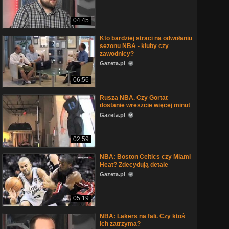
04:45
Kto bardziej straci na odwołaniu
sezonu NBA - kluby czy
zawodnicy?
Gazeta.pl
06:56
Rusza NBA. Czy Gortat
dostanie wreszcie więcej minut
Gazeta.pl
02:59
NBA: Boston Celtics czy Miami
Heat? Zdecydują detale
Gazeta.pl
05:19
NBA: Lakers na fali. Czy ktoś
ich zatrzyma?