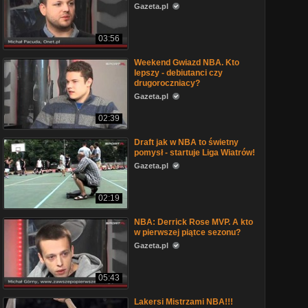
Gazeta.pl
03:56
Weekend Gwiazd NBA. Kto
lepszy - debiutanci czy
drugoroczniacy?
Gazeta.pl
02:39
Draft jak w NBA to świetny
pomysł - startuje Liga Wiatrów!
Gazeta.pl
02:19
NBA: Derrick Rose MVP. A kto
w pierwszej piątce sezonu?
Gazeta.pl
05:43
Lakersi Mistrzami NBA!!!