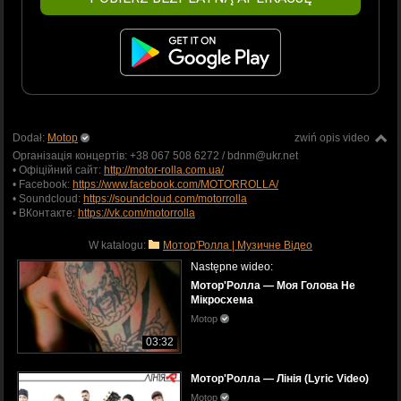
Dodał:
Motop
zwiń opis video
Організація концертів: +38 067 508 6272 / bdnm@ukr.net
• Офіційний сайт:
http://motor-rolla.com.ua/
• Facebook:
https://www.facebook.com/MOTORROLLA/
• Soundcloud:
https://soundcloud.com/motorrolla
• ВКонтакте:
https://vk.com/motorrolla
W katalogu:
Mотор'Ролла | Музичне Відео
Następne wideo:
Мотор'Ролла — Моя Голова Не
Мікросхема
Motop
03:32
Мотор'Ролла — Лінія (Lyric Video)
Motop