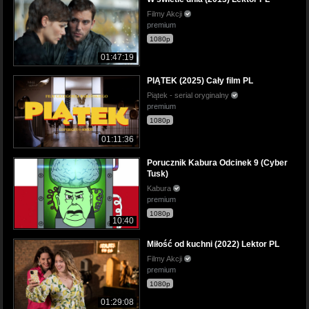
Filmy Akcji
premium
1080p
01:47:19
PIĄTEK (2025) Cały film PL
Piątek - serial oryginalny
premium
1080p
01:11:36
Porucznik Kabura Odcinek 9 (Cyber
Tusk)
Kabura
premium
1080p
10:40
Miłość od kuchni (2022) Lektor PL
Filmy Akcji
premium
1080p
01:29:08