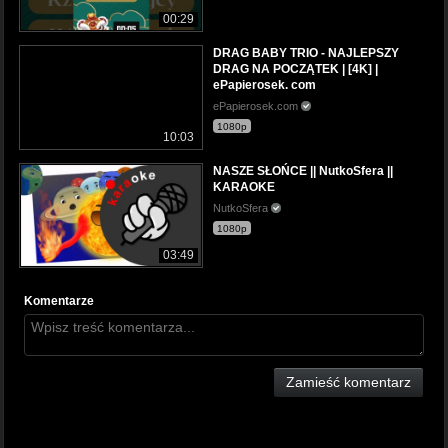
00:29
DRAG BABY TRIO - NAJLEPSZY
DRAG NA POCZĄTEK | [4K] |
ePapierosek. com
ePapierosek.com
1080p
10:03
NASZE SŁOŃCE || NutkoSfera ||
KARAOKE
NutkoSfera
1080p
03:49
Komentarze
Zamieść komentarz