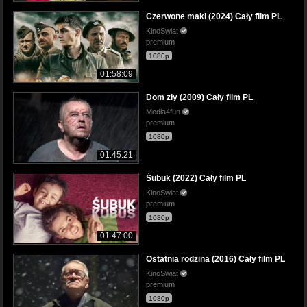
Czerwone maki (2024) Cały film PL
KinoSwiat
premium
1080p
01:58:09
Dom zły (2009) Cały film PL
Media4fun
premium
1080p
01:45:21
Śubuk (2022) Cały film PL
KinoSwiat
premium
1080p
01:47:00
Ostatnia rodzina (2016) Cały film PL
KinoSwiat
premium
1080p