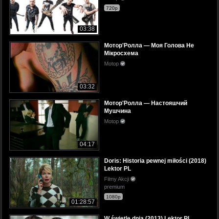
720p
03:38
Мотор'Ролла — Моя Голова Не
Мікросхема
Motop
03:32
Мотор'Ролла — Настояшчий
Мушчина
Motop
04:17
Doris: Historia pewnej miłości (2018)
Lektor PL
Filmy Akcji
premium
1080p
01:28:57
W świetle dnia (2013) Lektor PL