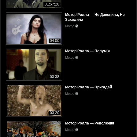
01:57:28
Мотор'Ролла — Не Дзвонила, Не
Заходила
Motop
04:00
Мотор'Ролла — Полум'я
Motop
03:38
Мотор'Ролла — Пригадай
Motop
03:20
Мотор'Ролла — Революція
Motop