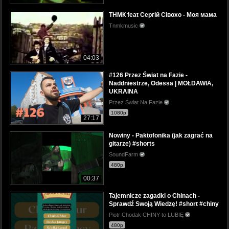
ТНМК feat Сергій Сівохо - Моя мама
Tnmkmusic
04:03
#126 Przez Świat na Fazie -
Naddniestrze, Odessa | MOŁDAWIA,
UKRAINA
Przez Świat Na Fazie
1080p
27:17
Nowiny - Paktofonika (jak zagrać na
gitarze) #shorts
SoundFarm
480p
00:37
Tajemnicze zagadki o Chinach -
Sprawdź Swoją Wiedzę! #short #chiny
Piotr Chodak CHINY to LUBIĘ
480p