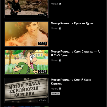
Motop
03:39
Мотор'Ролла та Еріка — Душа
Motop
04:23
Мотор'Ролла та Олег Скрипка — А
Я Собі Гуля
Motop
02:57
Мотор'Ролла та Сергій Кузін —
Картина
Motop
1080p
04:32