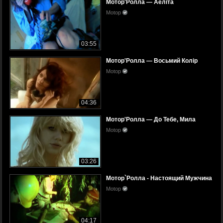
Мотор'Ролла — Аеліта
Motop
03:55
Мотор'Ролла — Восьмий Колір
Motop
04:36
Мотор'Ролла — До Тебе, Мила
Motop
03:26
Мотор`Ролла - Настоящий Мужчина
Motop
04:17