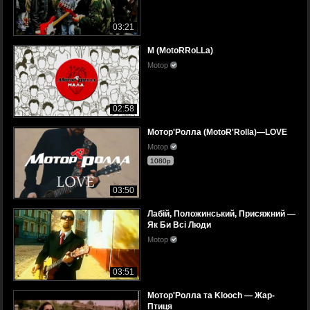
03:21
M (MotoRRoLLa)
Motop
02:58
Mотор'Ролла (MotoR'Rolla)—LOVE
Motop
1080p
03:50
Лабій, Положинський, Присяжний —
Як Би Всі Люди
Motop
03:51
Мотор'Ролла та Klooch — Жар-
Птиця