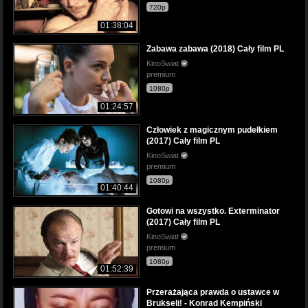
720p
01:38:04
Zabawa zabawa (2018) Cały film PL
KinoSwiat
premium
1080p
01:24:57
Człowiek z magicznym pudełkiem
(2017) Cały film PL
KinoSwiat
premium
1080p
01:40:44
Gotowi na wszystko. Exterminator
(2017) Cały film PL
KinoSwiat
premium
1080p
01:52:39
Przerażająca prawda o ustawce w
Brukseli! - Konrad Kempiński