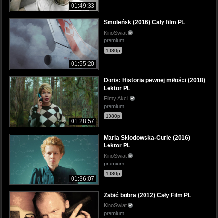
01:49:33
Smoleńsk (2016) Cały film PL
KinoSwiat
premium
1080p
01:55:20
Doris: Historia pewnej miłości (2018)
Lektor PL
Filmy Akcji
premium
1080p
01:28:57
Maria Skłodowska-Curie (2016)
Lektor PL
KinoSwiat
premium
1080p
01:36:07
Zabić bobra (2012) Cały Film PL
KinoSwiat
premium