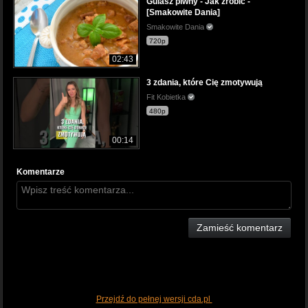
Gulasz piwny - Jak zrobić -
[Smakowite Dania]
Smakowite Dania
720p
02:43
3 zdania, które Cię zmotywują
Fit Kobietka
480p
00:14
Komentarze
Zamieść komentarz
Przejdź do pełnej wersji cda.pl