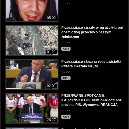
SRPP
05:02
Przerażające strzały wróg użył+ broni
chemicznej przeciwko naszym
żołnierzom
SRPP
720p
01:21
Przerażające słowa przedstawicielki
Pfizera Okazało się, że..
SRPP
480p
02:01
PRZERWANE SPOTKANIE
KACZYŃSKIEGO! Tłum ZAKRZYCZAŁ
prezesa PiS. Wymowna REAKCJA
SRPP
720p
28:27