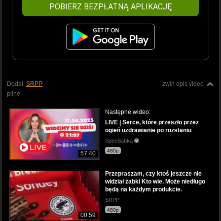
POBIERZ BEZPŁATNĄ APLIKACJĘ
Dodał:
SRPP
zwiń opis video
pilne
Następne wideo:
LIVE | Serce, które przeszło przez
ogień uzdrawianie po rozstaniu
SpecBabka
480p
57:40
Przepraszam, czy ktoś jeszcze nie
widział żabki Kto wie. Może niedługo
będą na każdym produkcie.
SRPP
480p
00:59