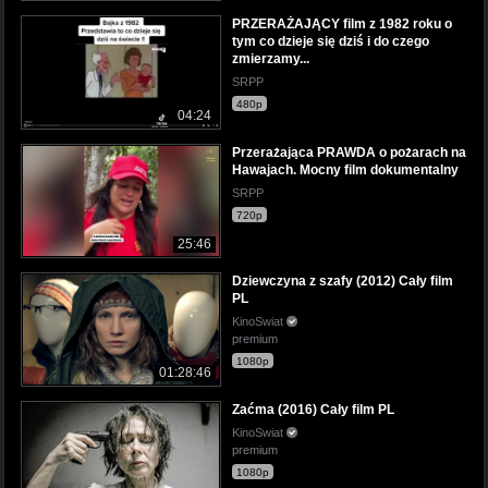
PRZERAŻAJĄCY film z 1982 roku o
tym co dzieje się dziś i do czego
zmierzamy...
SRPP
480p
04:24
Przerażająca PRAWDA o pożarach na
Hawajach. Mocny film dokumentalny
SRPP
720p
25:46
Dziewczyna z szafy (2012) Cały film
PL
KinoSwiat
premium
1080p
01:28:46
Zaćma (2016) Cały film PL
KinoSwiat
premium
1080p