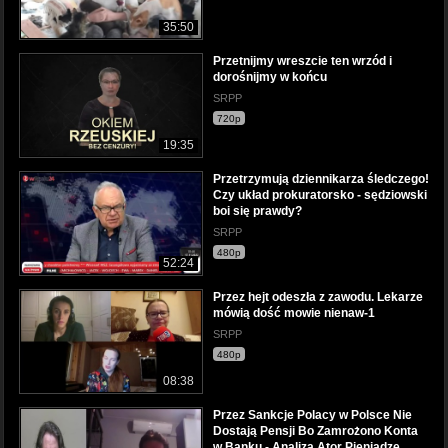
35:50
Przetnijmy wreszcie ten wrzód i
dorośnijmy w końcu
SRPP
720p
19:35
Przetrzymują dziennikarza śledczego!
Czy układ prokuratorsko - sędziowski
boi się prawdy?
SRPP
480p
52:24
Przez hejt odeszła z zawodu. Lekarze
mówią dość mowie nienaw-1
SRPP
480p
08:38
Przez Sankcje Polacy w Polsce Nie
Dostają Pensji Bo Zamrożono Konta
w Banku - Analiza Ator Pieniądze