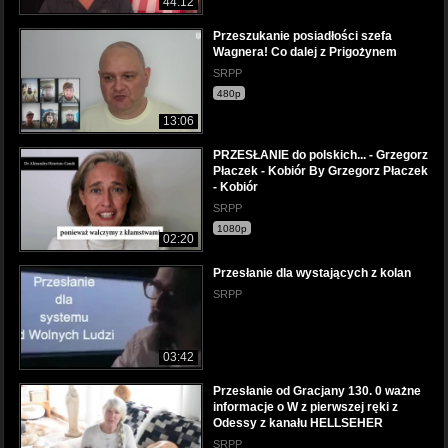
44:12
Przeszukanie posiadłości szefa
Wagnera! Co dalej z Prigożynem
SRPP
480p
13:06
PRZESŁANIE do polskich... - Grzegorz
Płaczek - Kobiór By Grzegorz Płaczek
- Kobiór
SRPP
1080p
02:20
Przesłanie dla wystających z kolan
SRPP
03:42
Przesłanie od Gracjany 130. 0 ważne
informacje o W z pierwszej ręki z
Odessy z kanału HELLSEHER
SRPP