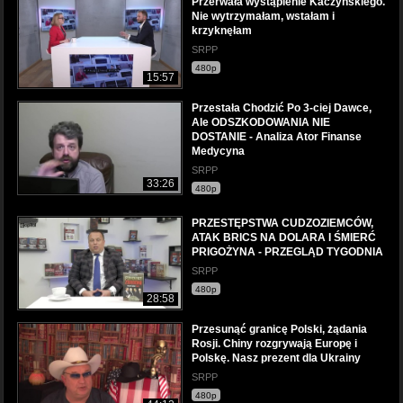
Przerwała wystąpienie Kaczyńskiego.
Nie wytrzymałam, wstałam i
krzyknęłam
SRPP
480p
15:57
Przestała Chodzić Po 3-ciej Dawce,
Ale ODSZKODOWANIA NIE
DOSTANIE - Analiza Ator Finanse
Medycyna
SRPP
33:26
480p
PRZESTĘPSTWA CUDZOZIEMCÓW,
ATAK BRICS NA DOLARA I ŚMIERĆ
PRIGOŻYNA - PRZEGLĄD TYGODNIA
SRPP
480p
28:58
Przesunąć granicę Polski, żądania
Rosji. Chiny rozgrywają Europę i
Polskę. Nasz prezent dla Ukrainy
SRPP
480p