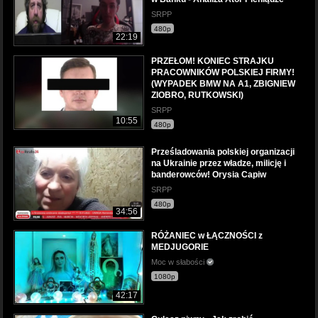
SRPP
480p
22:19
PRZEŁOM! KONIEC STRAJKU
PRACOWNIKÓW POLSKIEJ FIRMY!
(WYPADEK BMW NA A1, ZBIGNIEW
ZIOBRO, RUTKOWSKI)
SRPP
10:55
480p
Prześladowania polskiej organizacji
na Ukrainie przez władze, milicję i
banderowców! Orysia Capiw
SRPP
480p
34:56
RÓŻANIEC w ŁĄCZNOŚCI z
MEDJUGORIE
Moc w słabości
1080p
42:17