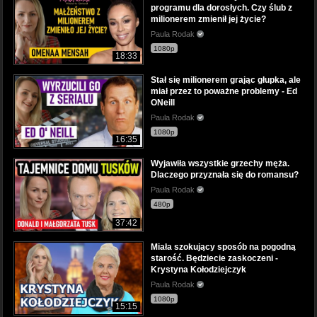
programu dla dorosłych. Czy ślub z
milionerem zmienił jej życie?
Paula Rodak
1080p
18:33
Stał się milionerem grając głupka, ale
miał przez to poważne problemy - Ed
ONeill
Paula Rodak
1080p
16:35
Wyjawiła wszystkie grzechy męża.
Dlaczego przyznała się do romansu?
Paula Rodak
480p
37:42
Miała szokujący sposób na pogodną
starość. Będziecie zaskoczeni -
Krystyna Kołodziejczyk
Paula Rodak
1080p
15:15