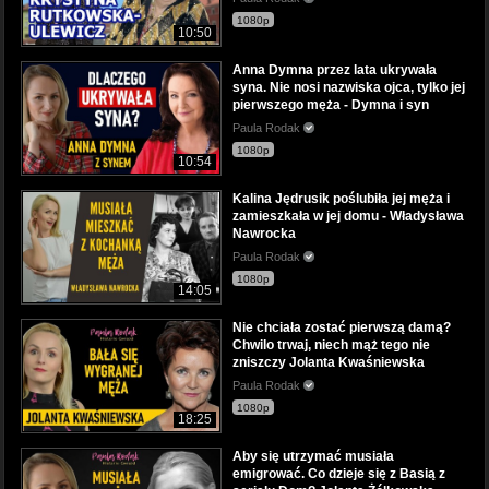
1080p
10:50
Anna Dymna przez lata ukrywała
syna. Nie nosi nazwiska ojca, tylko jej
pierwszego męża - Dymna i syn
Paula Rodak
1080p
10:54
Kalina Jędrusik poślubiła jej męża i
zamieszkała w jej domu - Władysława
Nawrocka
Paula Rodak
1080p
14:05
Nie chciała zostać pierwszą damą?
Chwilo trwaj, niech mąż tego nie
zniszczy Jolanta Kwaśniewska
Paula Rodak
1080p
18:25
Aby się utrzymać musiała
emigrować. Co dzieje się z Basią z