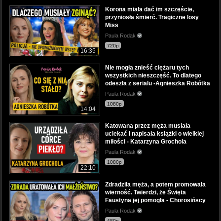
Korona miała dać im szczęście,
przyniosła śmierć. Tragiczne losy
Miss
Paula Rodak
720p
16:35
Nie mogła znieść ciężaru tych
wszystkich nieszczęść. To dlatego
odeszła z serialu -Agnieszka Robótka
Paula Rodak
1080p
14:04
Katowana przez męża musiała
uciekać i napisała książki o wielkiej
miłości - Katarzyna Grochola
Paula Rodak
1080p
22:10
Zdradziła męża, a potem promowała
wierność. Twierdzi, że Święta
Faustyna jej pomogła - Chorosińscy
Paula Rodak
480p