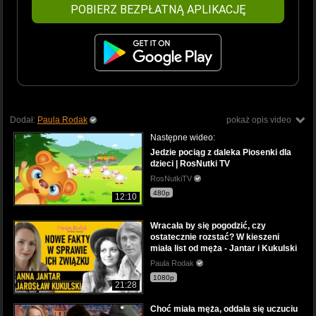
POBIERZ BEZPŁATNĄ APLIKACJĘ
Dodał:
Paula Rodak
pokaż opis video
Następne wideo:
Jedzie pociąg z daleka Piosenki dla
dzieci | RosNutki TV
RosNutkiTV
480p
12:10
Wracała by się pogodzić, czy
ostatecznie rozstać? W kieszeni
miała list od męża - Jantar i Kukulski
Paula Rodak
1080p
21:28
Choć miała męża, oddała się uczuciu