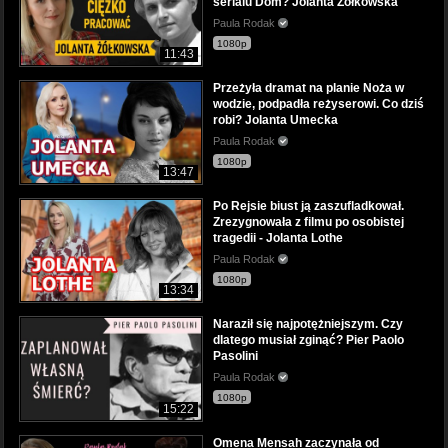
serialu Dom? Jolanta Żółkowska
Paula Rodak
1080p
11:43
Przeżyła dramat na planie Noża w
wodzie, podpadła reżyserowi. Co dziś
robi? Jolanta Umecka
Paula Rodak
1080p
13:47
Po Rejsie biust ją zaszufladkował.
Zrezygnowała z filmu po osobistej
tragedii - Jolanta Lothe
Paula Rodak
1080p
13:34
Naraził się najpotężniejszym. Czy
dlatego musiał zginąć? Pier Paolo
Pasolini
Paula Rodak
1080p
15:22
Omena Mensah zaczynała od