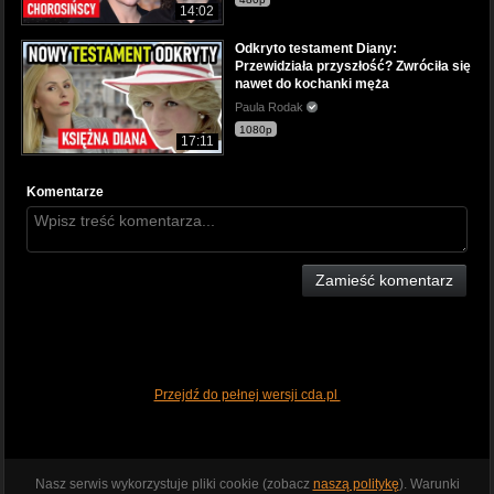
14:02
Odkryto testament Diany:
Przewidziała przyszłość? Zwróciła się
nawet do kochanki męża
Paula Rodak
1080p
17:11
Komentarze
Zamieść komentarz
Przejdź do pełnej wersji cda.pl
Nasz serwis wykorzystuje pliki cookie (zobacz
naszą politykę
). Warunki