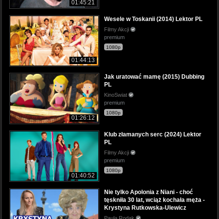
01:45:21
Wesele w Toskanii (2014) Lektor PL
Filmy Akcji
premium
1080p
01:44:13
Jak uratować mamę (2015) Dubbing
PL
KinoSwiat
premium
1080p
01:26:12
Klub złamanych serc (2024) Lektor
PL
Filmy Akcji
premium
1080p
01:40:52
Nie tylko Apolonia z Niani - choć
tęskniła 30 lat, wciąż kochała męża -
Krystyna Rutkowska-Ulewicz
Paula Rodak