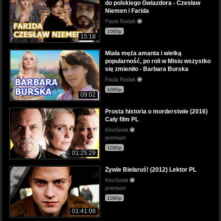
do polskiego Gwiazdora - Czesław
Niemen i Farida
Paula Rodak
1080p
15:18
Miała męża amanta i wielką
popularność, po roli w Misiu wszystko
się zmieniło - Barbara Burska
Paula Rodak
1080p
09:02
Prosta historia o morderstwie (2016)
Cały film PL
KinoSwiat
premium
1080p
01:25:29
Żywie Biełaruś! (2012) Lektor PL
KinoSwiat
premium
1080p
01:41:08