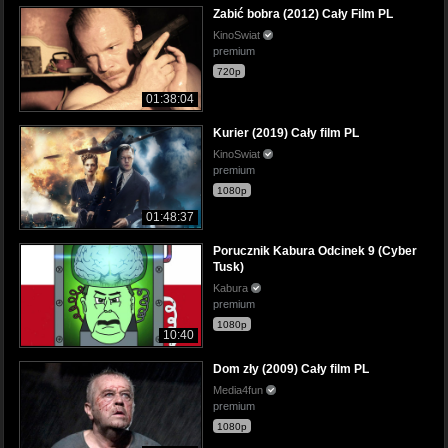
Zabić bobra (2012) Cały Film PL
KinoSwiat
premium
720p
01:38:04
Kurier (2019) Cały film PL
KinoSwiat
premium
1080p
01:48:37
Porucznik Kabura Odcinek 9 (Cyber
Tusk)
Kabura
premium
1080p
10:40
Dom zły (2009) Cały film PL
Media4fun
premium
1080p