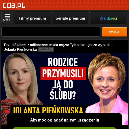
Filmy premium
Seriale premium
Dla dzieci
MENU
szukaj
Przed ślubem z milionerem miała męża: Tylko dlatego, że wypada -
Jolanta Pieńkowska
00:13:56
Aby móc oglądać na tym urządzeniu