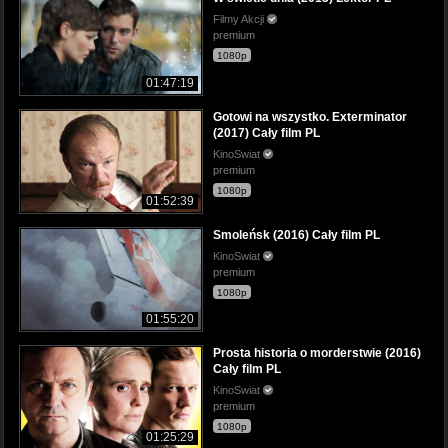
Filmy Akcji
premium
1080p
01:47:19
Gotowi na wszystko. Exterminator
(2017) Cały film PL
KinoSwiat
premium
1080p
01:52:39
Smoleńsk (2016) Cały film PL
KinoSwiat
premium
1080p
01:55:20
Prosta historia o morderstwie (2016)
Cały film PL
KinoSwiat
premium
1080p
01:25:29