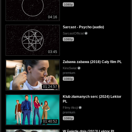
1080p
04:16
Sarcast - Psycho (audio)
SarcastOfficial
1080p
03:45
Zabawa zabawa (2018) Cały film PL
KinoSwiat
premium
1080p
01:24:57
Klub złamanych serc (2024) Lektor
PL
Filmy Akcji
premium
1080p
01:40:52
W świetle dnia (2013) Lektor PL