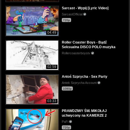
Sarcast - Wypij [Lyric Video]
SarcastOfficial
720p
04:49
Roller Coaster Boys - Bądź
Seksualna DISCO POLO muzyka
Rollercoasterboystv
02:59
Antoś Szprycha - Sex Party
Antek Szprycha Account
1080p
03:33
PRAWDZIWY ŚW. MIKOŁAJ
uchwycony na KAMERZE 2
PaFi
720p