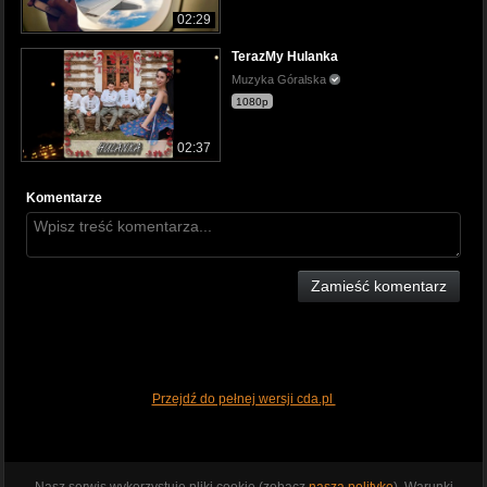
02:29
TerazMy Hulanka
Muzyka Góralska
1080p
02:37
Komentarze
Zamieść komentarz
Przejdź do pełnej wersji cda.pl
Nasz serwis wykorzystuje pliki cookie (zobacz
naszą politykę
). Warunki