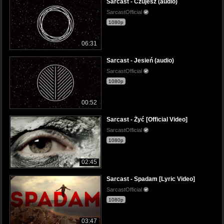
Sarcast - Czujesz (audio)
SarcastOfficial
1080p
06:31
Sarcast - Jesień (audio)
SarcastOfficial
1080p
00:52
Sarcast - Żyć [Official Video]
SarcastOfficial
1080p
02:45
Sarcast - Spadam [Lyric Video]
SarcastOfficial
1080p
03:47