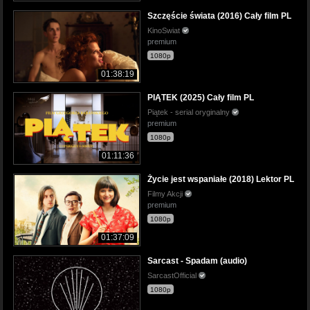
Szczęście świata (2016) Cały film PL
KinoSwiat
premium
1080p
01:38:19
PIĄTEK (2025) Cały film PL
Piątek - serial oryginalny
premium
1080p
01:11:36
Życie jest wspaniałe (2018) Lektor PL
Filmy Akcji
premium
1080p
01:37:09
Sarcast - Spadam (audio)
SarcastOfficial
1080p