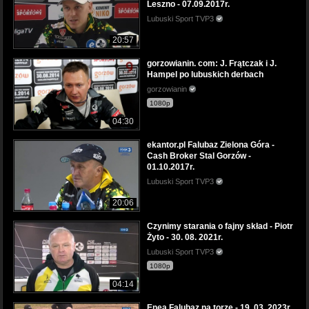
Leszno - 07.09.2017r.
Lubuski Sport TVP3
20:57
gorzowianin. com: J. Frątczak i J.
Hampel po lubuskich derbach
gorzowianin
1080p
04:30
ekantor.pl Falubaz Zielona Góra -
Cash Broker Stal Gorzów -
01.10.2017r.
Lubuski Sport TVP3
20:06
Czynimy starania o fajny skład - Piotr
Żyto - 30. 08. 2021r.
Lubuski Sport TVP3
1080p
04:14
Enea Falubaz na torze - 19. 03. 2023r.