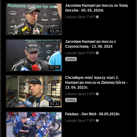
Jarosław Hampel po meczu ze Stalą
Gorzów - 05. 05. 2024r.
Lubuski Sport TVP3
03:26
Jarosław Hampel po meczu z
Częstochową - 13. 06. 2024
Lubuski Sport TVP3
1080p
02:50
Chciałbym mieć lepszy start J.
Hampel po meczu w Zielonej Górze -
13. 04. 2023r.
Lubuski Sport TVP3
1080p
01:11
Falubaz - Get Well - 06.05.2018r.
Lubuski Sport TVP3