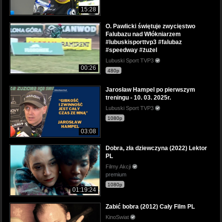
15:28
O. Pawlicki świętuje zwycięstwo
Falubazu nad Włókniarzem
#lubuskisporttvp3 #falubaz
#speedway #żużel
Lubuski Sport TVP3
00:26
480p
Jarosław Hampel po pierwszym
treningu - 10. 03. 2025r.
Lubuski Sport TVP3
1080p
03:08
Dobra, zła dziewczyna (2022) Lektor
PL
Filmy Akcji
premium
1080p
01:19:24
Zabić bobra (2012) Cały Film PL
KinoSwiat