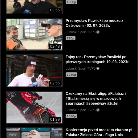
1080p
03:55
Przemysław Pawlicki po meczu z
Ostrowem - 02. 07. 2023r.
Lubuski Sport TVP3
720p
02:48
Fajny tor - Przemysław Pawlicki po
pierwszych treningach 19. 03. 2023r.
Lubuski Sport TVP3
1080p
02:56
Czekamy na Ekstraligę. #Falubaz i
#Stal zmierzą się w marcowych
sparingach #speedway #żużel
Lubuski Sport TVP3
1080p
01:39
Konferencja przed meczem ekantor.pl
Falubaz Zielona Góra - Fogo Unia