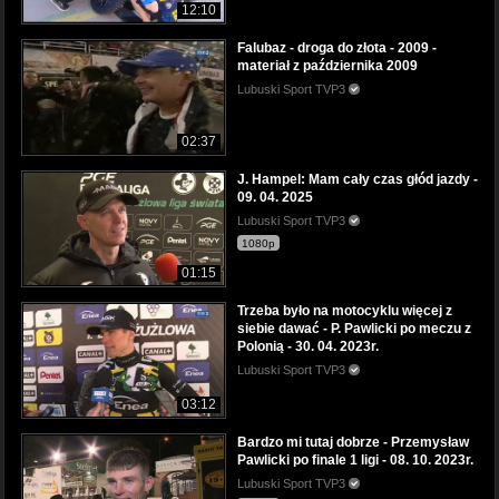
12:10
Falubaz - droga do złota - 2009 -
materiał z października 2009
Lubuski Sport TVP3
02:37
J. Hampel: Mam cały czas głód jazdy -
09. 04. 2025
Lubuski Sport TVP3
1080p
01:15
Trzeba było na motocyklu więcej z
siebie dawać - P. Pawlicki po meczu z
Polonią - 30. 04. 2023r.
Lubuski Sport TVP3
03:12
Bardzo mi tutaj dobrze - Przemysław
Pawlicki po finale 1 ligi - 08. 10. 2023r.
Lubuski Sport TVP3