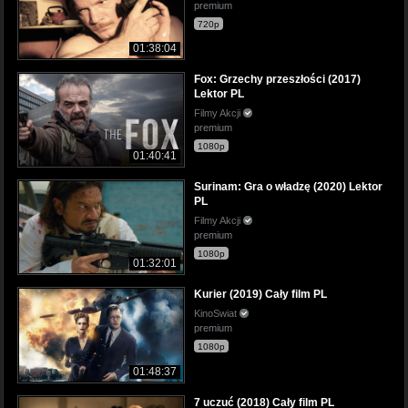
premium
720p
01:38:04
Fox: Grzechy przeszłości (2017)
Lektor PL
Filmy Akcji
premium
1080p
01:40:41
Surinam: Gra o władzę (2020) Lektor
PL
Filmy Akcji
premium
1080p
01:32:01
Kurier (2019) Cały film PL
KinoSwiat
premium
1080p
01:48:37
7 uczuć (2018) Cały film PL