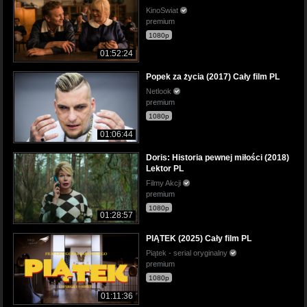
KinoSwiat
premium
1080p
01:52:24
Popek za życia (2017) Cały film PL
Netlook
premium
1080p
01:06:44
Doris: Historia pewnej miłości (2018)
Lektor PL
Filmy Akcji
premium
1080p
01:28:57
PIĄTEK (2025) Cały film PL
Piątek - serial oryginalny
premium
1080p
01:11:36