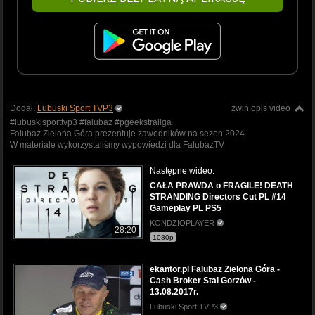
Dodał:
Lubuski Sport TVP3
zwiń opis video
#lubuskisporttvp3 #falubaz #pgeekstraliga
Falubaz Zielona Góra prezentuje zawodników na sezon 2024.
W materiale wykorzystaliśmy wypowiedzi dla FalubazTV
Następne wideo:
CAŁA PRAWDA o FRAGILE! DEATH
STRANDING Directors Cut PL #14
Gameplay PL PS5
KONDZIOPLAYER
28:20
1080p
ekantor.pl Falubaz Zielona Góra -
Cash Broker Stal Gorzów -
13.08.2017r.
Lubuski Sport TVP3