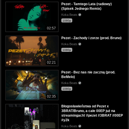
Pezet - Tamtego Lata (radiowy)
(Spisek Jednego Remix)
Koka Beats
1080p
02:57
Pezet - Zachody i zorze (prod. Bruno)
Koka Beats
1080p
02:21
Pezet - Bez nas nie zaczną (prod.
BeMelo)
Koka Beats
1080p
02:35
Błogosławieństwa od Pezet x
3BRAT/Bruno, a całe 00EP już na
streamingach! #pezet #3BRAT #00EP
#y2k
Koka Beats