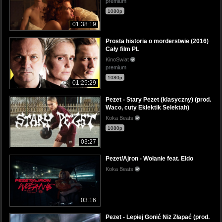
premium
1080p
01:38:19
Prosta historia o morderstwie (2016)
Cały film PL
KinoSwiat
premium
1080p
01:25:29
Pezet - Stary Pezet (klasyczny) (prod.
Waco, cuty Eklektik Selektah)
Koka Beats
1080p
03:27
Pezet/Ajron - Wołanie feat. Eldo
Koka Beats
03:16
Pezet - Lepiej Gonić Niż Złapać (prod.