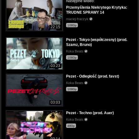
Następne wideo:
Przemyślenia Niekrytego Krytyka:
TRUDNE SPRAWY 14
maciej-fraczyk
1080p
22:15
Pezet - Tokyo (współczesny) (prod.
Szamz, Bruno)
Koka Beats
1080p
03:23
Pezet - Odległość (prod. favst)
Koka Beats
1080p
03:03
Pezet - Techno (prod. Auer)
Koka Beats
480p