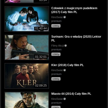
03:14
Człowiek z magicznym pudełkiem
(2017) Cały film PL
KinoSwiat
premium
1080p
01:40:44
Surinam: Gra o władzę (2020) Lektor
PL
Filmy Akcji
premium
1080p
01:32:01
Kler (2018) Cały film PL
KinoSwiat
premium
1080p
02:09:25
Miasto 44 (2014) Cały film PL
KinoSwiat
premium
1080p