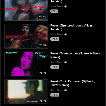
Jonatan)
Koka Beats
480p
03:02
Pezet - Zizu (prod. Louis Villain,
Jonatan)
Koka Beats
1080p
02:56
Pezet - Tamtego Lata (Szamz & Bruno
Remix)
Koka Beats
1080p
03:39
Pezet - Tonic Espresso (Dj Frodo,
Shimz Remix)
Koka Beats
1080p
03:03