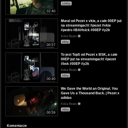
1080p
02:40
Mural od Pezet x vkie, a całe 00EP już
na streamingach! #pezet #vkie
#pedro #BAHsick #00EP #y2k
Koka Beats
480p
00:57
To jest Top5 od Pezet x BSK, a całe
00EP już na streamingach! #pezet
#bsk #00EP #y2k
Koka Beats
480p
00:40
We Gave the World an Original. You
Gave Us a Thousand Back. | Pezet x
adidas
Koka Beats
480p
00:59
Komentarze