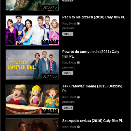
02:06:46
Pech to nie grzech (2018) Cały film PL
KinoSwiat
premium
1080p
01:19:01
Powrót do tamtych dni (2021) Cały
film PL
KinoSwiat
premium
1080p
01:44:55
Jak uratować mamę (2015) Dubbing
PL
KinoSwiat
premium
1080p
01:26:12
Szczęście świata (2016) Cały film PL
KinoSwiat