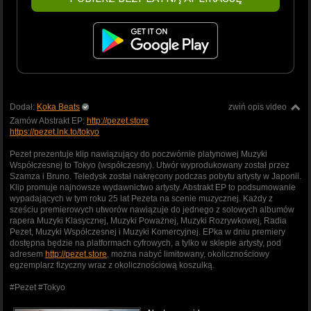
Dodał:
Koka Beats
zwiń opis video
Zamów Abstrakt EP:
http://pezet.store
https://pezet.lnk.to/tokyo
Pezet prezentuje klip nawiązujący do poczwórnie platynowej Muzyki
Współczesnej to Tokyo (współczesny). Utwór wyprodukowany został przez
Szamza i Bruno. Teledysk został nakręcony podczas pobytu artysty w Japonii.
Klip promuje najnowsze wydawnictwo artysty. Abstrakt EP to podsumowanie
wypadających w tym roku 25 lat Pezeta na scenie muzycznej. Każdy z
sześciu premierowych utworów nawiązuje do jednego z solowych albumów
rapera Muzyki Klasycznej, Muzyki Poważnej, Muzyki Rozrywkowej, Radia
Pezet, Muzyki Współczesnej i Muzyki Komercyjnej. EPka w dniu premiery
dostępna będzie na platformach cyfrowych, a tylko w sklepie artysty, pod
adresem
http://pezet.store
, można nabyć limitowany, okolicznościowy
egzemplarz fizyczny wraz z okolicznościową koszulką.
#Pezet #Tokyo