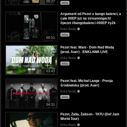
00:27
480p
Argument od Pezet x bango balenci, a
całe 00EP już na streamingach!
#pezet #bangobalenci #00EP #y2k
Koka Beats
480p
00:51
Pezet feat. Wani - Dom Nad Wodą
(prod. Auer) - ENKLAWA LIVE
Koka Beats
480p
03:43
Pezet feat. Michał Lange - Presja
środowiska (prod. Auer)
Koka Beats
480p
04:31
Pezet, Zalia, Żabson - TATU (Def Jam
World Tour)
Koka Beats