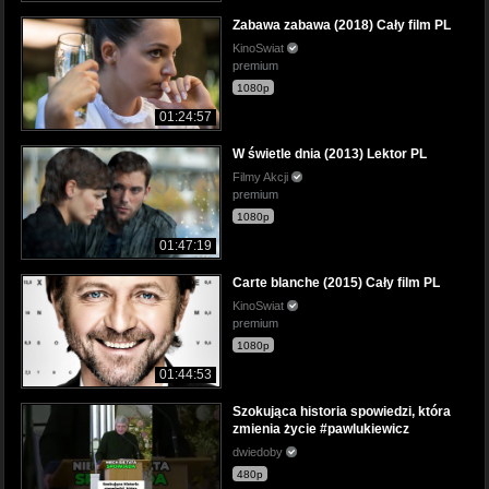
Zabawa zabawa (2018) Cały film PL
KinoSwiat
premium
1080p
01:24:57
W świetle dnia (2013) Lektor PL
Filmy Akcji
premium
1080p
01:47:19
Carte blanche (2015) Cały film PL
KinoSwiat
premium
1080p
01:44:53
Szokująca historia spowiedzi, która
zmienia życie #pawlukiewicz
dwiedoby
480p