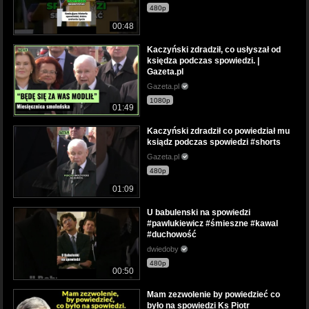
480p
00:48
Kaczyński zdradził, co usłyszał od
księdza podczas spowiedzi. |
Gazeta.pl
Gazeta.pl
1080p
01:49
Kaczyński zdradził co powiedział mu
ksiądz podczas spowiedzi #shorts
Gazeta.pl
480p
01:09
U babulenski na spowiedzi
#pawlukiewicz #śmieszne #kawal
#duchowość
dwiedoby
480p
00:50
Mam zezwolenie by powiedzieć co
było na spowiedzi Ks Piotr