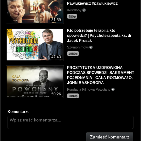
Pawlukiewicz #pawlukiewicz
dwiedoby
480p
31:59
Kto potrzebuje terapii a kto
spowiedzi? | Psychoterapeuta ks. dr
Jacek Prusak
Szymon mówi
1080p
47:43
PROSTYTUTKA UZDROWIONA
PODCZAS SPOWIEDZI! SAKRAMENT
POJEDNANIA - CAŁA ROZMOWA/ O.
JOHN BASHOBORA
Fundacja Filmowa Powołany
50:26
1080p
Komentarze
Zamieść komentarz