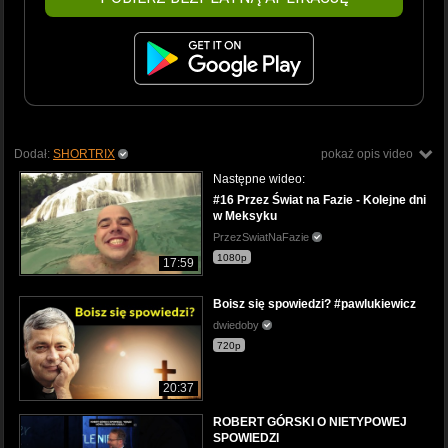
Dodał:
SHORTRIX
pokaż opis video
Następne wideo:
#16 Przez Świat na Fazie - Kolejne dni
w Meksyku
PrzezSwiatNaFazie
1080p
17:59
Boisz się spowiedzi? #pawlukiewicz
dwiedoby
720p
20:37
ROBERT GÓRSKI O NIETYPOWEJ
SPOWIEDZI