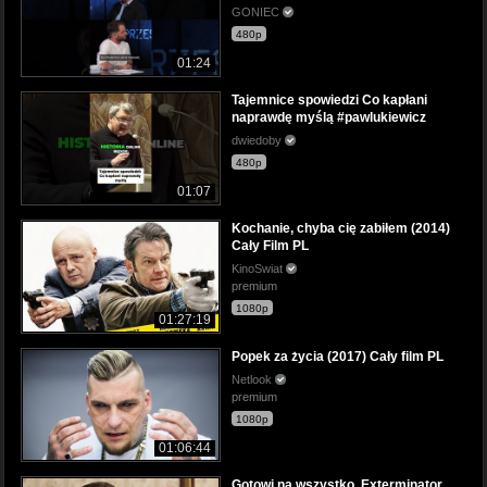
GONIEC
480p
01:24
Tajemnice spowiedzi Co kapłani
naprawdę myślą #pawlukiewicz
dwiedoby
480p
01:07
Kochanie, chyba cię zabiłem (2014)
Cały Film PL
KinoSwiat
premium
1080p
01:27:19
Popek za życia (2017) Cały film PL
Netlook
premium
1080p
01:06:44
Gotowi na wszystko. Exterminator