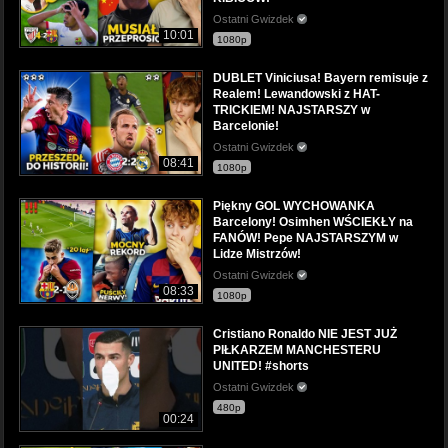
Ostatni Gwizdek
10:01
1080p
DUBLET Viniciusa! Bayern remisuje z
Realem! Lewandowski z HAT-
TRICKIEM! NAJSTARSZY w
Barcelonie!
Ostatni Gwizdek
08:41
1080p
Piękny GOL WYCHOWANKA
Barcelony! Osimhen WŚCIEKŁY na
FANÓW! Pepe NAJSTARSZYM w
Lidze Mistrzów!
Ostatni Gwizdek
08:33
1080p
Cristiano Ronaldo NIE JEST JUŻ
PIŁKARZEM MANCHESTERU
UNITED! #shorts
Ostatni Gwizdek
480p
00:24