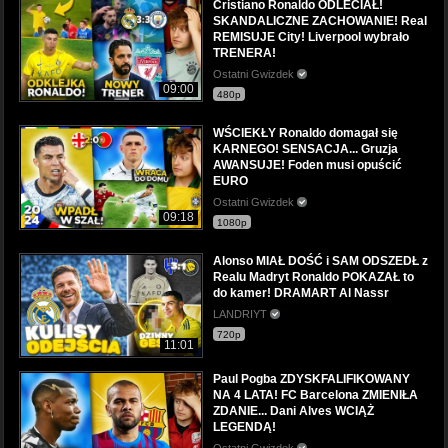
Cristiano Ronaldo ODLECIAŁ!
SKANDALICZNE ZACHOWANIE! Real
REMISUJE City! Liverpool wybrało
TRENERA!
Ostatni Gwizdek
09:00
480p
WŚCIEKŁY Ronaldo domagał się
KARNEGO! SENSACJA... Gruzja
AWANSUJE! Foden musi opuścić
EURO
Ostatni Gwizdek
09:18
1080p
Alonso MIAŁ DOŚĆ i SAM ODSZEDŁ z
Realu Madryt Ronaldo POKAZAŁ to
do kamer! DRAMART Al Nassr
LANDRIYT
720p
11:01
Paul Pogba ZDYSKFALIFIKOWANY
NA 4 LATA! FC Barcelona ZMIENIŁA
ZDANIE... Dani Alves WCIĄŻ
LEGENDĄ!
Ostatni Gwizdek