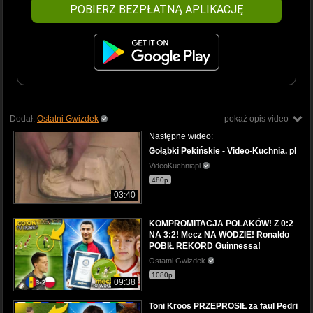
POBIERZ BEZPŁATNĄ APLIKACJĘ
Dodał:
Ostatni Gwizdek
pokaż opis video
Następne wideo:
Gołąbki Pekińskie - Video-Kuchnia. pl
VideoKuchniapl
480p
03:40
KOMPROMITACJA POLAKÓW! Z 0:2
NA 3:2! Mecz NA WODZIE! Ronaldo
POBIŁ REKORD Guinnessa!
Ostatni Gwizdek
1080p
09:38
Toni Kroos PRZEPROSIŁ za faul Pedri