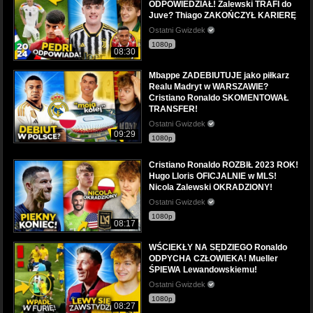
ODPOWIEDZIAŁ! Zalewski TRAFI do
Juve? Thiago ZAKOŃCZYŁ KARIERĘ
Ostatni Gwizdek
1080p
08:30
Mbappe ZADEBIUTUJE jako piłkarz
Realu Madryt w WARSZAWIE?
Cristiano Ronaldo SKOMENTOWAŁ
TRANSFER!
Ostatni Gwizdek
09:29
1080p
Cristiano Ronaldo ROZBIŁ 2023 ROK!
Hugo Lloris OFICJALNIE w MLS!
Nicola Zalewski OKRADZIONY!
Ostatni Gwizdek
1080p
08:17
WŚCIEKŁY NA SĘDZIEGO Ronaldo
ODPYCHA CZŁOWIEKA! Mueller
ŚPIEWA Lewandowskiemu!
Ostatni Gwizdek
1080p
08:27