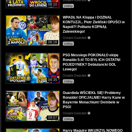
08:10
1080p
WPADŁ NA Kloppa i DOZNAŁ
KONTUZJI... Piotr Zieliński OPUŚCI w
Napoli?! Politano KOPNĄŁ
Zalewskiego!
Ostatni Gwizdek
08:16
1080p
PSG Messiego POKONAŁO ekipę
Ronaldo 5:4! TO BYŁ ICH OSTATNI
POJEDYNEK? Debiutancki GOL
Lewego!
Ostatni Gwizdek
08:35
1080p
Guardiola WŚCIEKŁ SIĘ! Problemy
Ronaldo! OFICJALNIE! Harry Kane w
Bayernie Monachium! Dembele w
PSG!
Ostatni Gwizdek
09:07
1080p
Harry Maguire WKURZYŁ NOWEGO