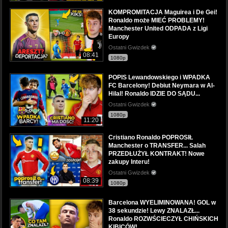
KOMPROMITACJA Maguirea i De Gei!
Ronaldo może MIEĆ PROBLEMY!
Manchester United ODPADA z Ligi
Europy
Ostatni Gwizdek
08:41
1080p
POPIS Lewandowskiego i WPADKA
FC Barcelony! Debiut Neymara w Al-
Hilal! Ronaldo IDZIE DO SĄDU...
Ostatni Gwizdek
1080p
11:20
Cristiano Ronaldo POPROSIŁ
Manchester o TRANSFER... Salah
PRZEDŁUŻYŁ KONTRAKT! Nowe
zakupy Interu!
Ostatni Gwizdek
08:39
1080p
Barcelona WYELIMINOWANA! GOL w
38 sekundzie! Lewy ZNALAZŁ...
Ronaldo ROZWŚCIECZYŁ CHIŃSKICH
KIBICÓW!