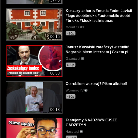
57:40
Koszary #shorts #music #edm #avicii
#lego #cobibricks #automobile #cobi
#bricks #klocki #christmas
Mount COBI
480p
00:15
Janusz Kowalski zatańczył w studiu!
Nagranie hitem internetu | Gazeta.pl
Gazeta.pl
480p
00:58
Co robiłem wczoraj? Piłem alkohol!
WuwunioTV
480p
00:18
Testujemy NAJDZIWNIEJSZE
GADŻETY 9
Hasztagi
1080p