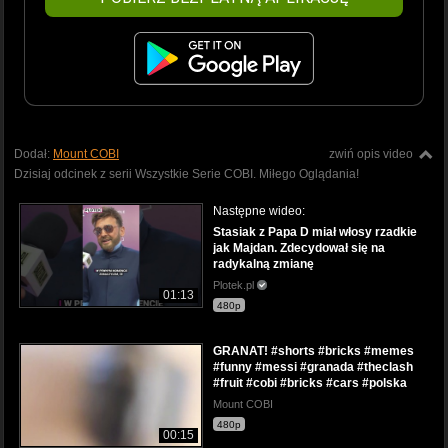
Dodał:
Mount COBI
zwiń opis video
Dzisiaj odcinek z serii Wszystkie Serie COBI. Miłego Oglądania!
Następne wideo:
Stasiak z Papa D miał włosy rzadkie
jak Majdan. Zdecydował się na
radykalną zmianę
Plotek.pl
01:13
480p
GRANAT! #shorts #bricks #memes
#funny #messi #granada #theclash
#fruit #cobi #bricks #cars #polska
Mount COBI
480p
00:15