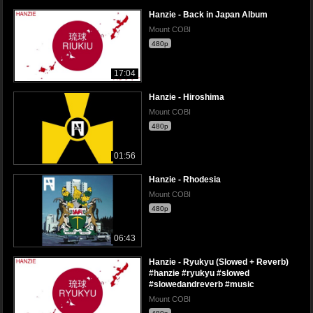
Hanzie - Back in Japan Album
Mount COBI
480p
17:04
Hanzie - Hiroshima
Mount COBI
480p
01:56
Hanzie - Rhodesia
Mount COBI
480p
06:43
Hanzie - Ryukyu (Slowed + Reverb)
#hanzie #ryukyu #slowed
#slowedandreverb #music
Mount COBI