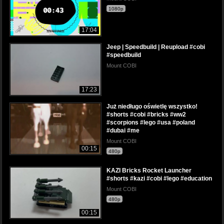
1080p
17:04
Jeep | Speedbuild | Reupload #cobi
#speedbuild
Mount COBI
17:23
Już niedługo oświetlę wszystko!
#shorts #cobi #bricks #ww2
#scorpions #lego #usa #poland
#dubai #me
Mount COBI
00:15
480p
KAZI Bricks Rocket Launcher
#shorts #kazi #cobi #lego #education
Mount COBI
480p
00:15