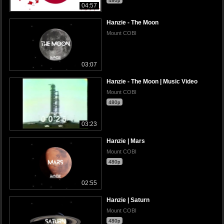
480p
04:57
Hanzie - The Moon
Mount COBI
03:07
Hanzie - The Moon | Music Video
Mount COBI
480p
03:23
Hanzie | Mars
Mount COBI
480p
02:55
Hanzie | Saturn
Mount COBI
480p