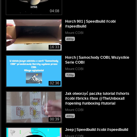
04:08
Horch 901 | Speedbuild #cobi
#speedbuild
Mount COBI
480p
16:33
Horch | Samochody COBI, Wszystkie
Serie COBI
Mount COBI
720p
02:36
Jak otworzyć paczkę tutorial #shorts
#cobi #bricks #box @TheUnboxall
#opening #unboxing #tutorial
Mount COBI
480p
00:39
Jeep | Speedbuild #cobi #speedbuild
Mount COBI