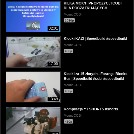
KILKA MOICH PROPOZYCJI COBI
DLA POCZĄTKUJĄCYCH
Mount COBI
1080p
02:01
Klocki KAZI | Speedbuild #speedbuild
Mount COBI
480p
17:05
Klocki za 15 złotych - Forange Blocks
Bus | Speedbuild #cobi #speedbuild
Mount COBI
480p
13:49
Kompilacja YT SHORTS #shorts
Mount COBI
480p