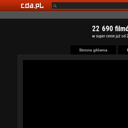
2
2
6
9
0
film
w super cenie już od 2
Strona główna