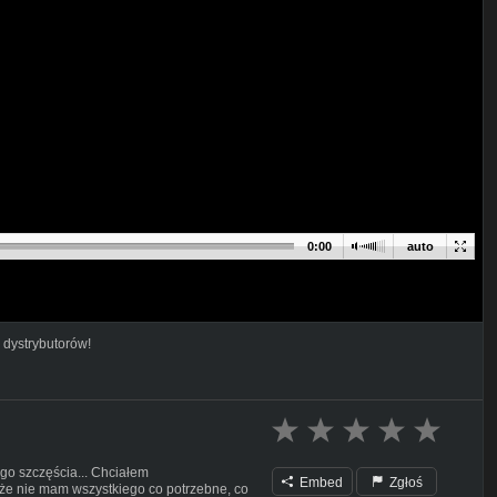
0:00
auto
 dystrybutorów!
o szczęścia... Chciałem
Embed
Zgłoś
oże nie mam wszystkiego co potrzebne, co