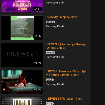
PierwszyTV
02:41
Pierwszy - Moje Miejsce.
1080p
PierwszyTV
02:56
#SEVEN 2 | Pierwszy - Dostęp
(Official Video)
1080p
PierwszyTV
03:33
#SE7EN | Pierwszy - Teraz Śpij
ft. Friends (Official Video)
720p
PierwszyTV
03:53
#SEVEN 2 | Pierwszy - Intro
720p