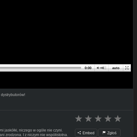
0:00
auto
m
 dystrybutorów!
i jaskółki, niczego w ogóle nie czyni.
Embed
Zgłoś
 ani zrodzona. I z niczym nie współistotna.