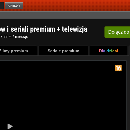
ów i seriali premium + telewizja
Dołącz
do
3,99 zł / miesiąc
Filmy premium
Seriale premium
Dla dzieci