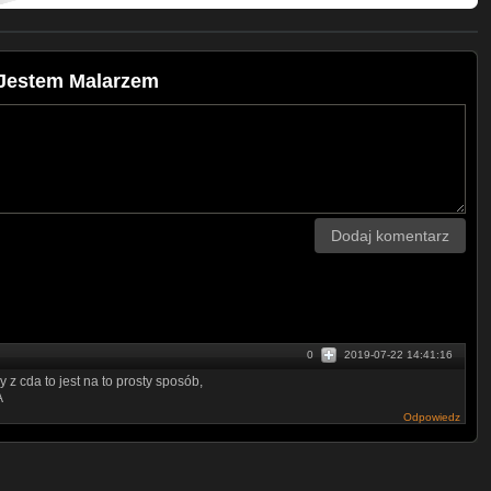
 Jestem Malarzem
Dodaj komentarz
0
2019-07-22 14:41:16
y z cda to jest na to prosty sposób,
A
Odpowiedz