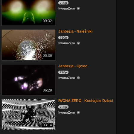
720p
IwonaZero
09:32
Janbezja - Naleśniki
720p
IwonaZero
06:36
Janbezja - Ojciec
720p
IwonaZero
06:29
IWONA ZERO - Kochajcie Dzieci
720p
IwonaZero
03:14