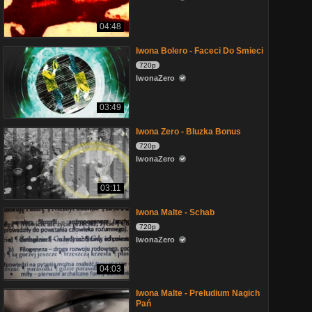
04:48
Iwona Bolero - Faceci Do Smieci
720p
IwonaZero
03:49
Iwona Zero - Bluzka Bonus
720p
IwonaZero
03:11
Iwona Malte - Schab
720p
IwonaZero
04:03
Iwona Malte - Preludium Nagich
Pań