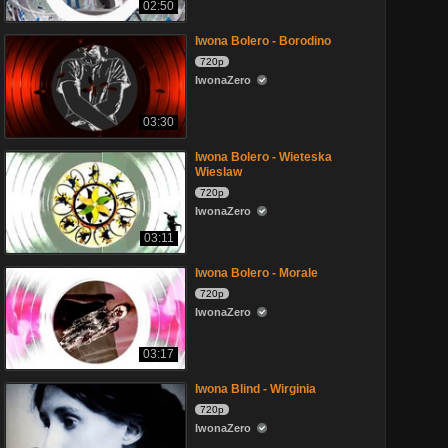
02:50
Iwona Bolero - Borodino
720p
IwonaZero
03:30
Iwona Bolero - Wieteska
Wieslaw
720p
IwonaZero
03:11
Iwona Bolero - Morale
720p
IwonaZero
03:17
Iwona Blind - Wirginia
720p
IwonaZero