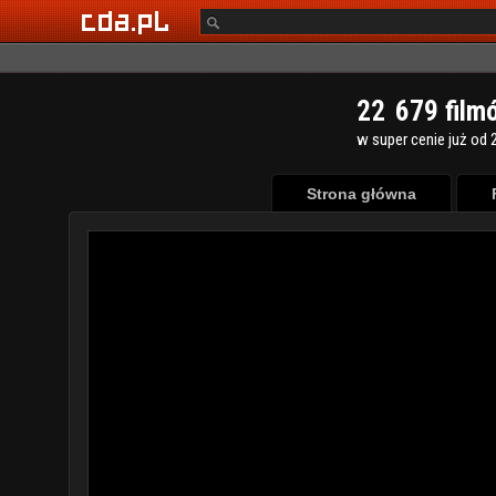
2
2
6
7
9
film
w super cenie już od 2
Strona główna