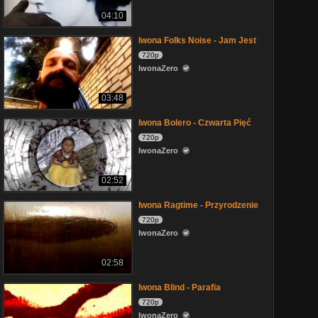
04:10
Iwona Folks Noise - Jam Jest
720p
IwonaZero
03:48
Iwona Bolero - Czwarta Pięć
720p
IwonaZero
02:52
Iwona Ragtime - Przyrodzenie
720p
IwonaZero
02:58
Iwona Blind - Parafia
720p
IwonaZero