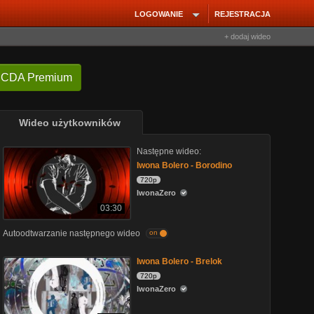
LOGOWANIE
REJESTRACJA
+ dodaj wideo
 CDA Premium
Wideo użytkowników
Następne wideo:
Iwona Bolero - Borodino
720p
IwonaZero
03:30
Autoodtwarzanie następnego wideo
on
Iwona Bolero - Brelok
720p
IwonaZero