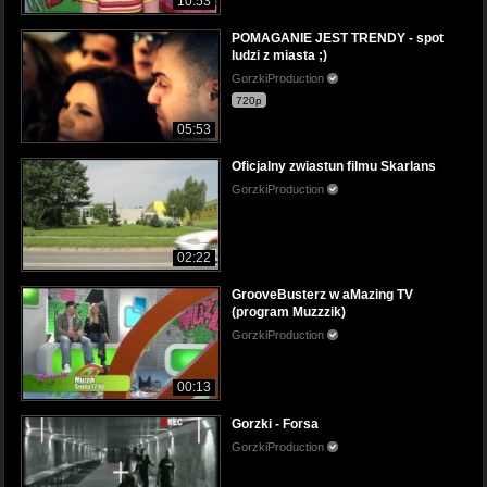
10:53
POMAGANIE JEST TRENDY - spot
ludzi z miasta ;)
GorzkiProduction
720p
05:53
Oficjalny zwiastun filmu Skarlans
GorzkiProduction
02:22
GrooveBusterz w aMazing TV
(program Muzzzik)
GorzkiProduction
00:13
Gorzki - Forsa
GorzkiProduction