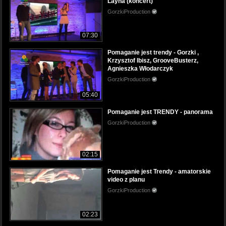
Layna (koncert)
GorzkiProduction
07:30
Pomaganie jest trendy - Gorzki ,
Krzysztof Ibisz, GrooveBusterz,
Agnieszka Włodarczyk
GorzkiProduction
05:40
Pomaganie jest TRENDY - panorama
GorzkiProduction
02:15
Pomaganie jest Trendy - amatorskie
video z planu
GorzkiProduction
02:23