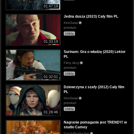
01:47:19
Jedna dusza (2023) Cały film PL
KinoSwiat
premium
1080p
01:33:19
Surinam: Gra o władzę (2020) Lektor
PL
Filmy Akcji
premium
1080p
01:32:01
Dziewczyna z szafy (2012) Cały film
PL
KinoSwiat
premium
1080p
01:28:46
Nagranie pomaganie jest TRENDY! w
studio Camey
GorzkiProduction