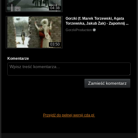
04:38
Gorzki (f. Marek Torzewski, Agata
Torzewska, Jakub Żak) - Zapomnij ...
GorzkiProduction
03:50
Komentarze
Zamieść komentarz
Przejdź do pełnej wersji cda.pl