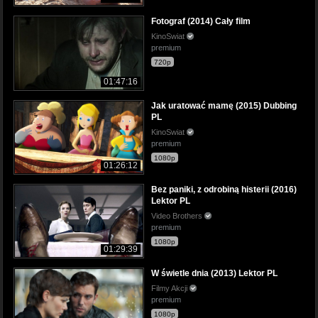
Fotograf (2014) Cały film
KinoSwiat
premium
720p
01:47:16
Jak uratować mamę (2015) Dubbing
PL
KinoSwiat
premium
1080p
01:26:12
Bez paniki, z odrobiną histerii (2016)
Lektor PL
Video Brothers
premium
1080p
01:29:39
W świetle dnia (2013) Lektor PL
Filmy Akcji
premium
1080p