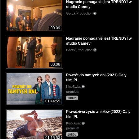
Nagranie pomaganie jest TRENDY! w
studio Camey
GorzkiProduction
00:09
Nagranie pomaganie jest TRENDY! w
studio Camey
GorzkiProduction
00:06
Powrót do tamtych dni (2021) Cały
film PL
KinoSwiat
premium
1080p
01:44:55
Prawdziwe życie aniołów (2022) Cały
film PL
KinoSwiat
premium
1080p
01:15:53