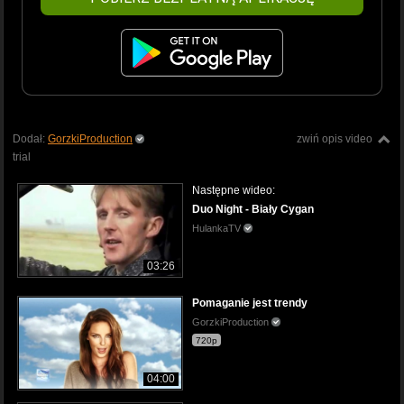
Dodał:
GorzkiProduction
zwiń opis video
trial
Następne wideo:
Duo Night - Biały Cygan
HulankaTV
03:26
Pomaganie jest trendy
GorzkiProduction
720p
04:00