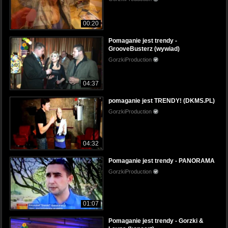
00:20
Pomaganie jest trendy -
GrooveBusterz (wywiad)
GorzkiProduction
04:37
pomaganie jest TRENDY! (DKMS.PL)
GorzkiProduction
04:32
Pomaganie jest trendy - PANORAMA
GorzkiProduction
01:07
Pomaganie jest trendy - Gorzki &