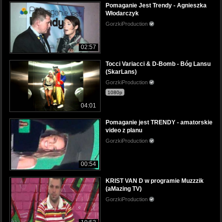
Pomaganie Jest Trendy - Agnieszka
Włodarczyk
GorzkiProduction
02:57
Tocci Variacci & D-Bomb - Bóg Lansu
(SkarLans)
GorzkiProduction
1080p
04:01
Pomaganie jest TRENDY - amatorskie
video z planu
GorzkiProduction
00:54
KRIST VAN D w programie Muzzzik
(aMazing TV)
GorzkiProduction