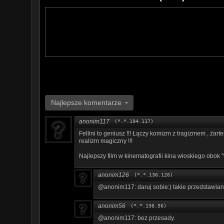
Najlepsze komentarze
anonim117
(*.*.194.117)
Fellini to geniusz !!! Łączy komizm z tragizmem , żart
realizm magiczny !!!
Najlepszy film w kinematografii kina włoskiego obok 
anonim126
(*.*.136.126)
@anonim117: daruj sobie:) takie przedstawianie
anonim56
(*.*.136.56)
@anonim117: bez przesady.