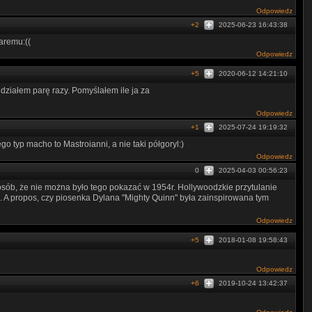
Odpowiedz
+2
2025-06-23 16:43:38
aremu:((
Odpowiedz
+5
2020-06-12 14:21:10
 Widziałem parę razy. Pomyślałem ile ja za
Odpowiedz
+1
2025-07-24 19:19:32
go typ macho to Mastroianni, a nie taki półgoryl:)
Odpowiedz
0
2025-04-03 00:56:23
osób, że nie można było tego pokazać w 1954r. Hollywoodzkie przytulanie
. A propos, czy piosenka Dylana "Mighty Quinn" była zainspirowana tym
Odpowiedz
+5
2018-01-08 19:58:43
Odpowiedz
+6
2019-10-24 13:42:37