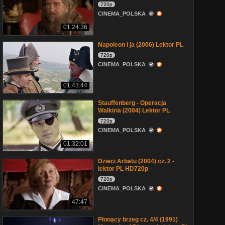
720p
CINEMA_POLSKA
01:24:36
Napoleon i ja (2006) Lektor PL
720p
CINEMA_POLSKA
01:43:44
Stauffenberg - Operacja
Walkiria (2004) Lektor PL
720p
CINEMA_POLSKA
01:32:01
Dzieci Arbatu (2004) cz. 2 -
lektor PL HD720p
720p
CINEMA_POLSKA
47:47
Płonący brzeg cz. 4/4 (1991)