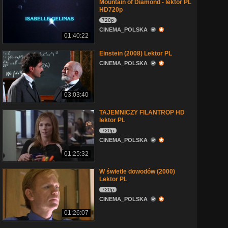
Mountain of Diamond - lektor PL
HD720p
720p
CINEMA_POLSKA
01:40:22
Einstein (2008) Lektor PL
CINEMA_POLSKA
03:03:40
TAJEMNICZY FILANTROP HD
lektor PL
720p
CINEMA_POLSKA
01:25:32
W świetle dowodów (2000)
Lektor PL
720p
CINEMA_POLSKA
01:26:07