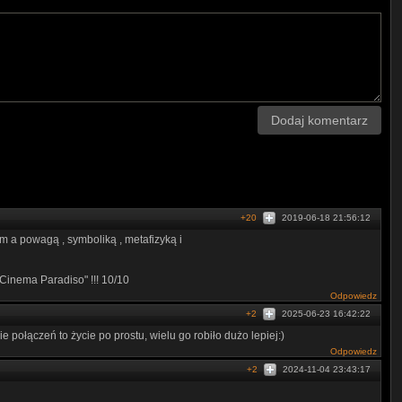
Dodaj komentarz
+20
2019-06-18 21:56:12
em a powagą , symboliką , metafizyką i
"Cinema Paradiso" !!! 10/10
Odpowiedz
+2
2025-06-23 16:42:22
 połączeń to życie po prostu, wielu go robiło dużo lepiej:)
Odpowiedz
+2
2024-11-04 23:43:17