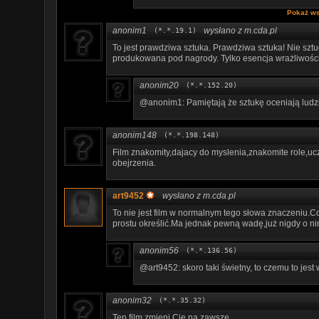
Pokaż ws
anonim1
wysłano z m.cda.pl
(*.*.19.1)
To jest prawdziwa sztuka. Prawdziwa sztuka! Nie szt
produkowana pod nagrody. Tylko esencja wrażliwości 
anonim20
(*.*.152.20)
@anonim1: Pamiętają że sztukę oceniają ludzi
anonim148
(*.*.198.148)
Film znakomity,dajacy do myslenia,znakomite role,uc
obejrzenia.
art9452
wysłano z m.cda.pl
To nie jest film w normalnym tego słowa znaczeniu.C
prostu określić.Ma jednak pewną wadę,już nigdy o n
anonim56
(*.*.136.56)
@art9452: skoro taki świetny, to czemu to jes
anonim32
(*.*.35.32)
Ten film zmieni Cie na zawsze...