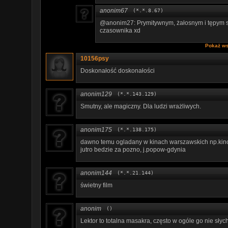
anonim67
(*.*.8.67)
@anonim27: Prymitywnym, żałosnym i tępym są
czasownika xd
Pokaż ws
10156psy
Doskonałość doskonałości
anonim129
(*.*.143.129)
Smutny, ale magiczny. Dla ludzi wrażliwych.
anonim175
(*.*.138.175)
dawno temu ogladany w kinach warszawskich np.kino P
jutro bedzie za pozno, j.popow-gdynia
anonim144
(*.*.21.144)
świetny film
anonim
()
Lektor to totalna masakra, często w ogóle go nie słyc