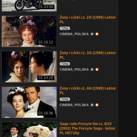
01:33:09
Żony i córki cz. 2/4 (1999) Lektor
PL
720p
CINEMA_POLSKA
01:16:12
Żony i córki cz. 3/4 (1999) Lektor
PL
720p
CINEMA_POLSKA
01:14:20
Żony i córki cz. 4/4 (1999) Lektor
PL
720p
CINEMA_POLSKA
01:16:36
Saga rodu Forsyte'ów cz. 8/10
(2002) The Forsyte Saga - lektor
PL HD720p