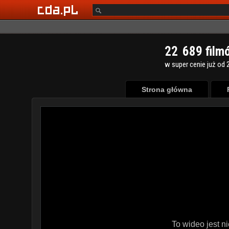
2
2
6
8
9
film
w super cenie już od 2
Strona główna
To wideo jest n