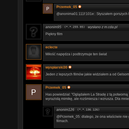
Przemek_05
@anonima01:111f:101e:: Słyszałem gorszych 
anonim95
wysłano z m.cda.pl
(*.*.255.95)
Piękny film
eclecte
Miłość napędza i podtrzymuje ten świat
wyspiarski30
Jeden z lepszych filmów jakie widziałem a od Gelso
Przemek_05
Has powiedzial: "Oglądałem La Stradę z tą potworną
wyrazistą mimikę, ale rozśmiesza i wzrusza. Dla mnie 
anonim126
(*.*.136.126)
@Przemek_05: dlatego, że ona właściwie nie gr
filmach.