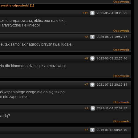
Odpowiedz
zystkie odpowiedzi [1]
+11
2021-05-04 18:25:25
ucznie preparowana, obliczona na efekt,
artystycznej Felliniego!
Odpowiedz
+2
2025-06-21 19:57:17
e, tak samo jak nagrody przyznawaj ludzie.
Odpowiedz
+9
2022-03-03 22:26:40
zta dla kinomana,dziekuje za mozliwosc
Odpowiedz
+7
2021-07-12 20:19:34
oś wspaniałego czego nie da się tak po
im nie zapomnisz.
Odpowiedz
+1
2024-11-04 22:02:37
t wadą?
Odpowiedz
+7
2019-01-18 00:45:10