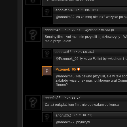
anonim126
(*.*.136.126)
@anonim32: co ze mną nie tak? wszytko po st
anonim45
wysłano z m.cda.pl
(*.*.76.45)
Smutny film... Ani razu nie przytulił tej dziewczyny...
mało przytulałem...
anonim51
(*.*.136.51)
@Przemek_05: tylko że Fellini był włochem i je
Przemek_05
@anonim45: Na pewno przytulił, ale w taki sp
zabiłoby wizerunek macho, którego grał Quinn
filmem?
anonim27
(*.*.58.27)
Żal aż oglądać tem film, nie dotrwałam do końca
anonim91
(*.*.18.91)
@anonim27: prymityw