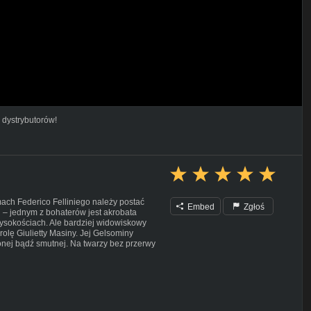
 dystrybutorów!
ach Federico Felliniego należy postać
Embed
Zgłoś
 – jednym z bohaterów jest akrobata
ysokościach. Ale bardziej widowiskowy
rolę Giulietty Masiny. Jej Gelsominy
zonej bądź smutnej. Na twarzy bez przerwy
ego stanu do drugiego. Charakterystyczne
dobrze określa tonację "La strady" –
wdziera się w rzeczywistość powojennych