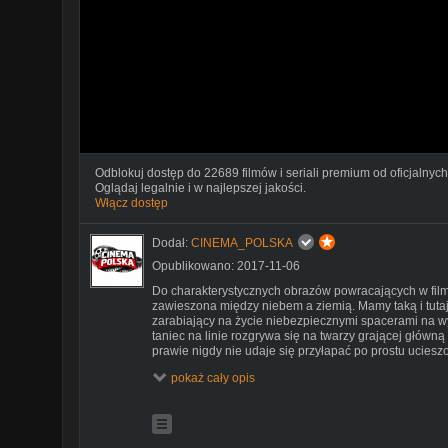
Odblokuj dostęp do 22689 filmów i seriali premium od oficjalnych
Oglądaj legalnie i w najlepszej jakości.
Włącz dostęp
Dodał:
CINEMA_POLSKA
Opublikowano: 2017-11-06
Do charakterystycznych obrazów powracających w film
zawieszona między niebem a ziemią. Mamy taką i tutaj
zarabiający na życie niebezpiecznymi spacerami na w
taniec na linie rozgrywa się na twarzy grającej główną 
prawie nigdy nie udaje się przyłapać po prostu ucies
rozgrywa się walka i trwa nieustanna gonitwa od jedn
pokaż cały opis
dla dzieci balansowanie na granicy radości i rozpaczy 
błazeńskiej tragedii, w której cyrkowy świat fantazji 
Włoch, a każdy żart odbija się smutnym echem.