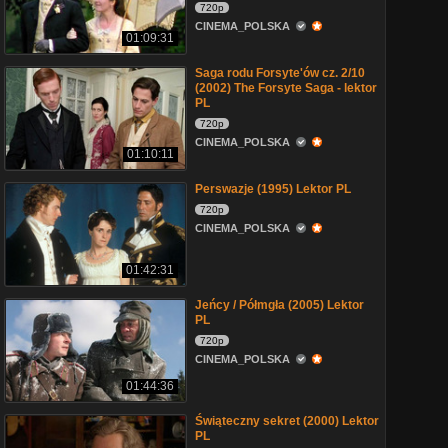
720p
CINEMA_POLSKA
01:09:31
Saga rodu Forsyte'ów cz. 2/10
(2002) The Forsyte Saga - lektor
PL
720p
CINEMA_POLSKA
01:10:11
Perswazje (1995) Lektor PL
720p
CINEMA_POLSKA
01:42:31
Jeńcy / Półmgła (2005) Lektor
PL
720p
CINEMA_POLSKA
01:44:36
Świąteczny sekret (2000) Lektor
PL