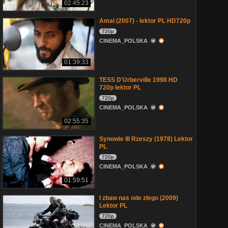
02:45:23
Amal (2007) - lektor PL HD720p
720p
CINEMA_POLSKA
01:39:33
TESS D'Urberville 1998 HD
720p lektor PL
720p
CINEMA_POLSKA
02:55:35
Synowie III Rzeszy (1978) Lektor
PL
720p
CINEMA_POLSKA
01:59:51
I zbaw nas ode złego (2009)
Lektor PL
720p
CINEMA_POLSKA