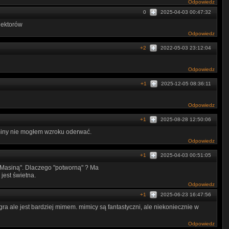
Odpowiedz
0
2025-04-03 00:47:32
lektorów
Odpowiedz
+2
2022-05-03 23:12:04
Odpowiedz
+1
2025-12-05 08:36:11
Odpowiedz
+1
2025-08-28 12:50:06
miny nie mogłem wzroku oderwać.
Odpowiedz
+1
2025-04-03 00:51:05
 Masiną". Dlaczego "potworną" ? Ma
jest świetna.
Odpowiedz
+1
2025-06-23 16:47:56
a ale jest bardziej mimem. mimicy są fantastyczni, ale niekoniecznie w
Odpowiedz