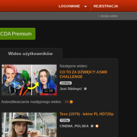
LOGOWANIE
REJESTRACJA
+ dodaj wideo
 CDA Premium
Wideo użytkowników
Następne wideo:
CO TO ZA DŹWIĘK?! ASMR
CHALLENGE
1080p
Just Siblings!
11:06
Autoodtwarzanie następnego wideo
on
Tess (1979) - lektor PL HD720p
720p
CINEMA_POLSKA