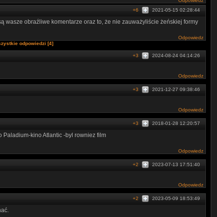
Odpowiedz
+6
2021-05-15 02:28:44
 wasze obraźliwe komentarze oraz to, że nie zauważyliście żeńskiej formy
Odpowiedz
zystkie odpowiedzi [4]
+3
2024-08-24 04:14:26
Odpowiedz
+3
2021-12-27 09:38:46
Odpowiedz
+3
2018-01-28 12:20:57
aladium-kino Atlantic -byl rowniez film
Odpowiedz
+2
2023-07-13 17:51:40
Odpowiedz
+2
2023-05-09 18:53:49
hać.