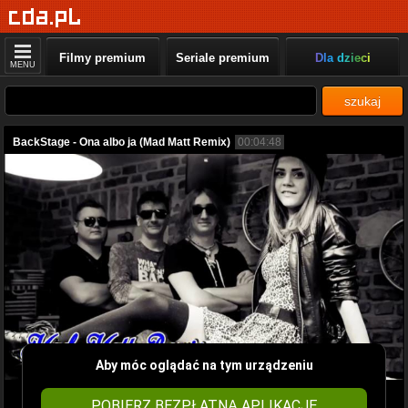
Filmy premium
Seriale premium
Dla dzieci
MENU
szukaj
BackStage - Ona albo ja (Mad Matt Remix)
00:04:48
Aby móc oglądać na tym urządzeniu
POBIERZ BEZPŁATNĄ APLIKACJĘ