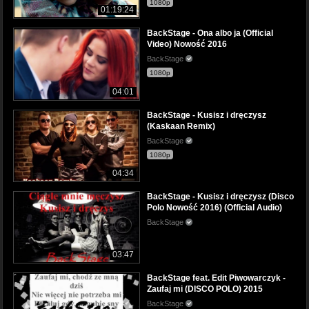
1080p
01:19:24
BackStage - Ona albo ja (Official
Video) Nowość 2016
BackStage
1080p
04:01
BackStage - Kusisz i dręczysz
(Kaskaan Remix)
BackStage
1080p
04:34
BackStage - Kusisz i dręczysz (Disco
Polo Nowość 2016) (Official Audio)
BackStage
03:47
BackStage feat. Edit Piwowarczyk -
Zaufaj mi (DISCO POLO) 2015
BackStage