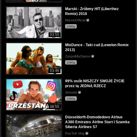
Marski - Zróbmy HIT (Liberthez
Remix) 2016
MarskiOfficial
1080p
03:55
MixDance - Taki cud (Lewelon Remix
2013)
ZespolMixDance
1080p
03:46
99% osób NISZCZY SWOJE ŻYCIE
przez tą JEDNĄ RZECZ
Simonte
1080p
08:55
Düsseldorft-Domodedovo Airbus
A380 Emirates Airline Start I Szamka
Siberia Airlines S7
RosTeK Vlog