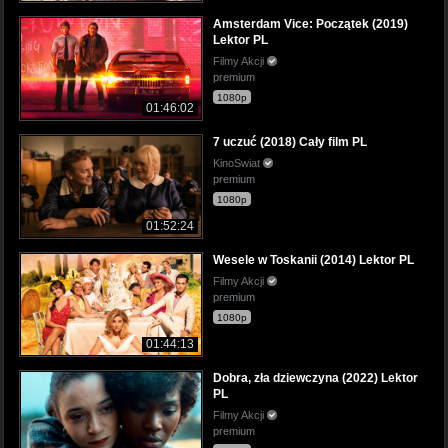
Amsterdam Vice: Początek (2019)
Lektor PL
Filmy Akcji
premium
1080p
01:46:02
7 uczuć (2018) Cały film PL
KinoSwiat
premium
1080p
01:52:24
Wesele w Toskanii (2014) Lektor PL
Filmy Akcji
premium
1080p
01:44:13
Dobra, zła dziewczyna (2022) Lektor
PL
Filmy Akcji
premium