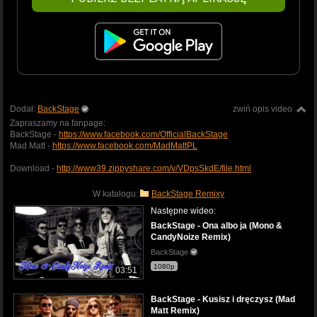
Dodał:
BackStage
zwiń opis video
Zapraszamy na fanpage:
BackStage -
https://www.facebook.com/OfficialBackStage
Mad Matt -
https://www.facebook.com/MadMattPL
Download -
http://www39.zippyshare.com/v/VDpsSkdE/file.html
W katalogu:
BackStage Remixy
Następne wideo:
BackStage - Ona albo ja (Mono &
CandyNoize Remix)
BackStage
1080p
03:51
BackStage - Kusisz i dręczysz (Mad
Matt Remix)