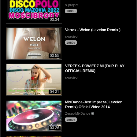
s-project
1080p
03:34
Vertex - Welon (Levelon Remix )
s-project
1080p
03:55
VERTEX- POWIEDZ MI (FAIR PLAY
OFFICIAL REMIX)
s-project
04:31
MixDance-Jest impreza( Levelon
Remix) Oficial Video 2014
ZespolMixDance
1080p
03:26