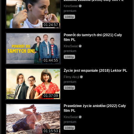
KinoSwiat
premium
1080p
01:24:57
Powrót do tamtych dni (2021) Cały
film PL
KinoSwiat
premium
1080p
01:44:55
Życie jest wspaniałe (2018) Lektor PL
Filmy Akcji
premium
1080p
01:37:09
Prawdziwe życie aniołów (2022) Cały
film PL
KinoSwiat
premium
1080p
01:15:53