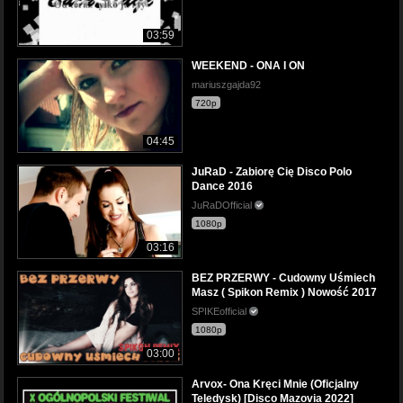
03:59
WEEKEND - ONA I ON
mariuszgajda92
720p
04:45
JuRaD - Zabiorę Cię Disco Polo
Dance 2016
JuRaDOfficial
1080p
03:16
BEZ PRZERWY - Cudowny Uśmiech
Masz ( Spikon Remix ) Nowość 2017
SPIKEofficial
1080p
03:00
Arvox- Ona Kręci Mnie (Oficjalny
Teledysk) [Disco Mazovia 2022]