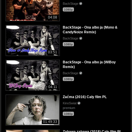
BackStage
1080p
04:08
BackStage - Ona albo ja (Mono &
CandyNoize Remix)
BackStage
1080p
03:51
BackStage - Ona albo ja (WiBoy
Remix)
BackStage
1080p
04:11
Zaćma (2016) Cały film PL
KinoSwiat
premium
1080p
01:49:33
Zabawa zabawa (2018) Cały film PL