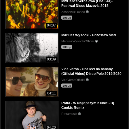
MixDanceSerca dwa (Ona i Ja)-
Festiwal Disco Mazovia 2015
ZespolMixDance
1080p
04:07
Mariusz Wysocki - Pozostaw ślad
MariuszWysockiOfficial
1080p
03:39
Vice Versa - Ona leci na banany
(Official Video) Disco Polo 2019/2020
ViceVersaOfficial
1080p
04:11
Rafta - W Najlepszym Klubie - Dj
Cookis Remix
Raftamusic
04:20