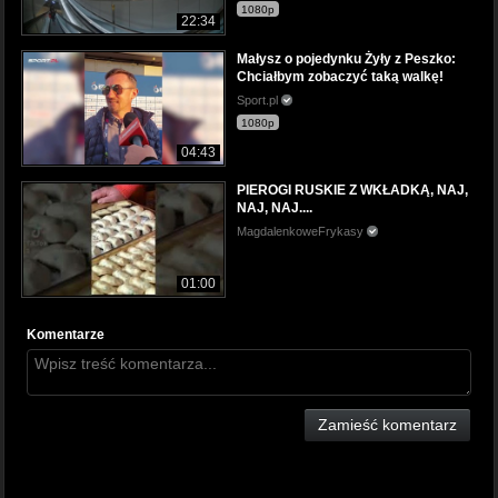
1080p
22:34
Małysz o pojedynku Żyły z Peszko:
Chciałbym zobaczyć taką walkę!
Sport.pl
1080p
04:43
PIEROGI RUSKIE Z WKŁADKĄ, NAJ,
NAJ, NAJ....
MagdalenkoweFrykasy
01:00
Komentarze
Zamieść komentarz