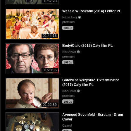
01:57:28
Wesele w Toskanii (2014) Lektor PL
Filmy Akcji
premium
1080p
01:44:13
Body/Ciało (2015) Cały film PL
KinoSwiat
premium
1080p
01:28:36
Gotowi na wszystko. Exterminator
(2017) Cały film PL
KinoSwiat
premium
1080p
01:52:39
Avenged Sevenfold - Scream - Drum
Cover
Czarol