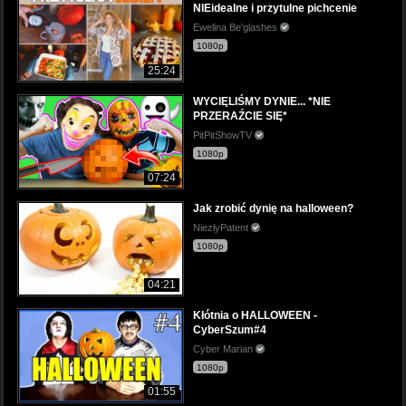
NIEidealne i przytulne pichcenie
Ewelina Be'glashes
1080p
25:24
WYCIĘLIŚMY DYNIE... *NIE
PRZERAŹCIE SIĘ*
PitPitShowTV
1080p
07:24
Jak zrobić dynię na halloween?
NiezlyPatent
1080p
04:21
Kłótnia o HALLOWEEN -
CyberSzum#4
Cyber Marian
1080p
01:55