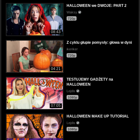
HALLOWEEN we DWOJE: PART 2
Waksy
720p
08:43
Z cyklu głupie pomysły: głowa w dyni
ikeriker
720p
04:21
TESTUJEMY GADŻETY na
HALLOWEEN
Lejdis
1080p
07:05
HALLOWEEN MAKE UP TUTORIAL
Lejdis
1080p