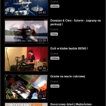
Czarol
1080p
04:42
Donatan & Cleo - Sztorm - zagrany na
perkusji !
Czarol
720p
03:56
Dziś w klubie będzie BENG !
Czarol
1080p
00:30
Granie na wacie cukrowej
Czarol
1080p
01:37
Deszczowy dzień | Małżeństwo