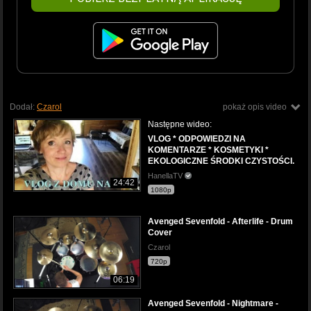
Dodał:
Czarol
pokaż opis video
Następne wideo:
VLOG * ODPOWIEDZI NA
KOMENTARZE * KOSMETYKI *
EKOLOGICZNE ŚRODKI CZYSTOŚCI.
HanellaTV
24:42
1080p
Avenged Sevenfold - Afterlife - Drum
Cover
Czarol
720p
06:19
Avenged Sevenfold - Nightmare -