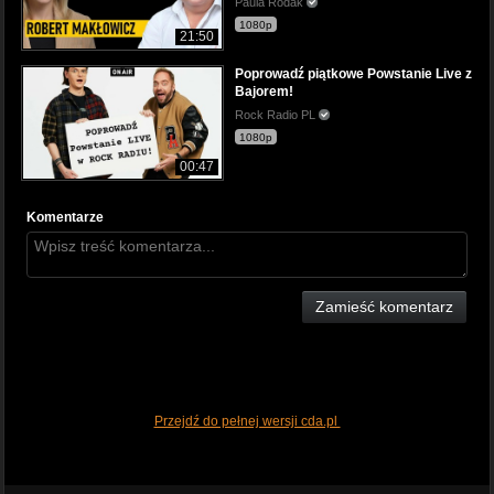
Paula Rodak
1080p
21:50
Poprowadź piątkowe Powstanie Live z
Bajorem!
Rock Radio PL
1080p
00:47
Komentarze
Zamieść komentarz
Przejdź do pełnej wersji cda.pl