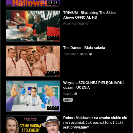
07:23
TRIVIUM - Shattering The Skies
Above OFFICIAL HD
BLACKVARRIOR
04:44
The Dance - Biała suknia
TheDanceOfficial
04:34
Wizyta u SZKOLNEJ PIELĘGNIARKI
oczami UCZNIA
Waksy
480p
08:02
Robert Makłowicz na swoim ślubie nic
nie rozumiał. Jak poznał żonę? Jaki
jest prywatnie?