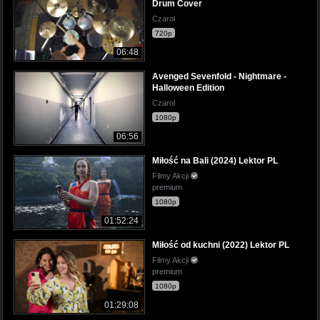
Drum Cover
Czarol
720p
06:48
Avenged Sevenfold - Nightmare -
Halloween Edition
Czarol
1080p
06:56
Miłość na Bali (2024) Lektor PL
Filmy Akcji
premium
1080p
01:52:24
Miłość od kuchni (2022) Lektor PL
Filmy Akcji
premium
1080p
01:29:08