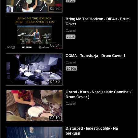
720p
05:22
Bring Me The Horizon - DiE4u - Drum
Cover
Czarol
720p
03:54
COMA - Transfuzja - Drum Cover !
Czarol
1080p
04:30
Czarol - Korn - Narcissistic Cannibal (
Drum Cover )
Czarol
03:19
Disturbed - Indestructible - Na
perkusji