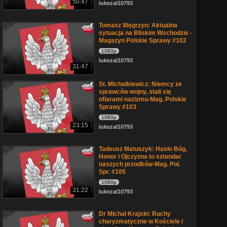
50:47
lukezal10793
Tomasz Węgrzyn: Aktualna
sytuacja na Bliskim Wschodzie -
Magazyn Polskie Sprawy #102
1080p
lukezal10793
31:47
St. Michalkiewicz: Niemcy ze
sprawców wojny, stali się
ofiarami nazizmu-Mag. Polskie
Sprawy #103
1080p
23:15
lukezal10793
Tadeusz Matuszyk: Hasło Bóg,
Honor i Ojczyzna to sztandar
naszych przodków-Mag. Pol.
Spr. #105
1080p
31:22
lukezal10793
Dr Michał Krajski: Ruchy
charyzmatyczne w Kościele i