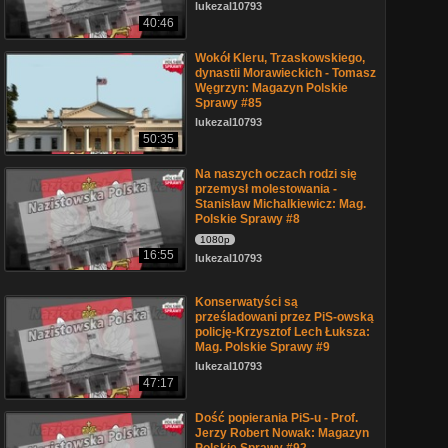
lukezal10793
40:46
Wokół Kleru, Trzaskowskiego,
dynastii Morawieckich - Tomasz
Węgrzyn: Magazyn Polskie
Sprawy #85
lukezal10793
50:35
Na naszych oczach rodzi się
przemysł molestowania -
Stanisław Michalkiewicz: Mag.
Polskie Sprawy #8
1080p
16:55
lukezal10793
Konserwatyści są
prześladowani przez PiS-owską
policję-Krzysztof Lech Łuksza:
Mag. Polskie Sprawy #9
lukezal10793
47:17
Dość popierania PiS-u - Prof.
Jerzy Robert Nowak: Magazyn