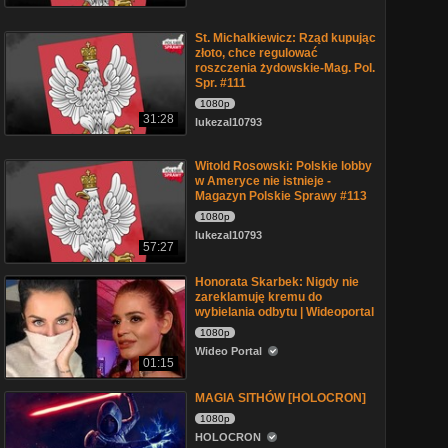
St. Michalkiewicz: Rząd kupując
złoto, chce regulować
roszczenia żydowskie-Mag. Pol.
Spr. #111
1080p
31:28
lukezal10793
Witold Rosowski: Polskie lobby
w Ameryce nie istnieje -
Magazyn Polskie Sprawy #113
1080p
lukezal10793
57:27
Honorata Skarbek: Nigdy nie
zareklamuję kremu do
wybielania odbytu | Wideoportal
1080p
Wideo Portal
01:15
MAGIA SITHÓW [HOLOCRON]
1080p
HOLOCRON