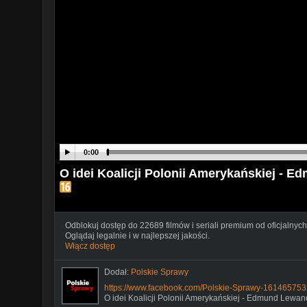
0:00
O idei Koalicji Polonii Amerykańskiej -
Odblokuj dostęp do 22689 filmów i seriali premium od oficjalnych
Oglądaj legalnie i w najlepszej jakości.
Włącz dostęp
Dodał:
Polskie Sprawy
https://www.facebook.com/Polskie-Sprawy-16146575
O idei Koalicji Polonii Amerykańskiej - Edmund Lewa