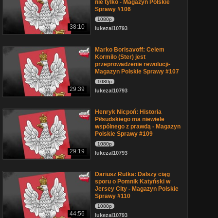
nie tylko - Magazyn Polskie
Sprawy #106
1080p
38:10
lukezal10793
Marko Borisavoff: Celem
Kormilo (Ster) jest
przeprowadzenie rewolucji-
Magazyn Polskie Sprawy #107
1080p
29:39
lukezal10793
Henryk Nicpoń: Historia
Piłsudskiego ma niewiele
wspólnego z prawdą - Magazyn
Polskie Sprawy #109
1080p
29:19
lukezal10793
Dariusz Rutka: Dalszy ciąg
sporu o Pomnik Katyński w
Jersey City - Magazyn Polskie
Sprawy #110
1080p
44:56
lukezal10793