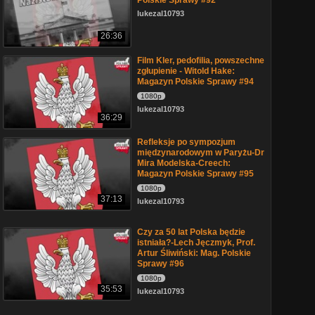
Polskie Sprawy #92
lukezal10793
26:36
Film Kler, pedofilia, powszechne
zgłupienie - Witold Hake:
Magazyn Polskie Sprawy #94
1080p
lukezal10793
36:29
Refleksje po sympozjum
międzynarodowym w Paryżu-Dr
Mira Modelska-Creech:
Magazyn Polskie Sprawy #95
1080p
37:13
lukezal10793
Czy za 50 lat Polska będzie
istniała?-Lech Jęczmyk, Prof.
Artur Śliwiński: Mag. Polskie
Sprawy #96
1080p
35:53
lukezal10793