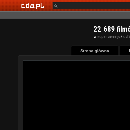
2
2
6
8
9
film
w super cenie już od 2
Strona główna