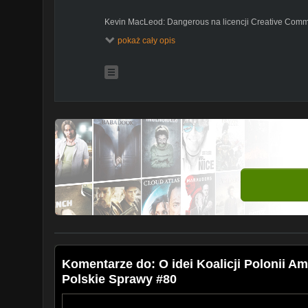
Kevin MacLeod: Dangerous na licencji Creative Commo
(
https://creativecommons.org/licenses/by/4.0/)
pokaż cały opis
Źródło:
http://incompetech.com/music/royalty-free/i
Wykonawca:
http://incompetech.com/
Komentarze do: O idei Koalicji Polonii
Polskie Sprawy #80