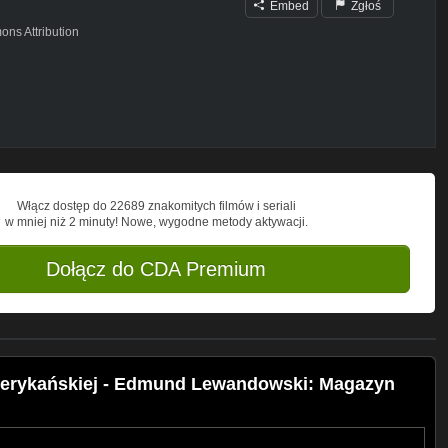
Embed
Zgłoś
ns Attribution
ndex.html?isrcUSUAN1100414
Włącz dostęp do 22689 znakomitych filmów i seriali
w mniej niż 2 minuty! Nowe, wygodne metody aktywacji.
Dołącz do CDA Premium
 Amerykańskiej - Edmund Lewandowski: Magazyn