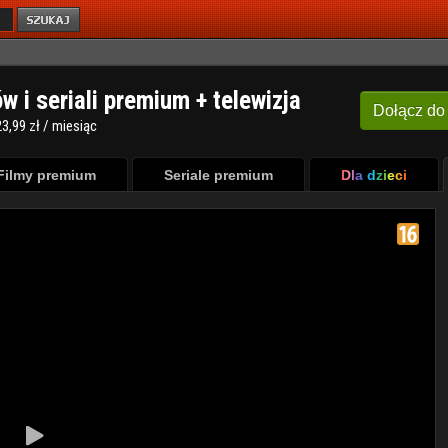
ów i seriali premium + telewizja
Dołącz
do
3,99 zł / miesiąc
Filmy premium
Seriale premium
Dla dzieci