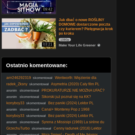
09:42
Jak dbać o nowe ROŚLINY
DOMOWE dostarczone poczta
czy kurierem? Pielęgnacja krok
po kroku
1080p
03:21
Make Your Life Greener
Ostatnio komentowane:
arrr246292319
Wentworth: Więzienie dla
skomentował
kobiet S04E12 Lektor PL
radek_Zksny
Asymetria (2020) Cały film PL
skomentował
PROKURATURZE NIE MOŻNA UFAĆ?
anonim
skomentował
Wojna o przecieki!
Sikorski już poznał się na KK?
anonim
skomentował
#Sikorski #kler #elita #polityka #KK #katolicyzm #kościół
konyboy33
Bez paniki (2024) Lektor PL
skomentował
Canal+ Monterey Pop z 1968
anonim
skomentował
roku(emisja 7 kwietnia 2001 roku)
konyboy33
Bez paniki (2024) Lektor PL
skomentował
Syrena z Missisipi (1969) La sirène du
anonim
skomentował
Mississipi [1080p]
GrzechuTurbo
Cenny ładunek (2016) Lektor
skomentował
PL
Moja Śmierć - Death of Me (Horror,
anonim
skomentował