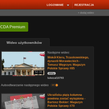
LOGOWANIE
REJESTRACJA
+ dodaj wideo
 CDA Premium
Wideo użytkowników
Następne wideo:
Wokół Kleru, Trzaskowskiego,
dynastii Morawieckich -
Tomasz Węgrzyn: Magazyn
Polskie Sprawy #85
50:35
480p
lukezal10793
Autoodtwarzanie następnego wideo
on
Ukraińska piąta kolumna
powinna zostać wytępiona -
Bartosz Bekier: Magazyn
Polskie Sprawy #70