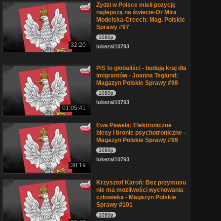
Żydzi w Polsce mieli pozycję
najlepszą na świecie-Dr Mira
Modelska-Creech: Mag. Polskie
Sprawy #97
1080p
32:20
lukezal10793
PiS to globaliści - budują kraj dla
imigrantów - Joanna Teglund:
Magazyn Polskie Sprawy #98
1080p
lukezal10793
01:05:41
Ewa Pawela: Elektroniczne
biesy i bronie psychotroniczne -
Magazyn Polskie Sprawy #99
1080p
lukezal10793
38:19
Krzysztof Karoń: Bez przymusu
nie ma możliwości wychowania
człowieka - Magazyn Polskie
Sprawy #101
1080p