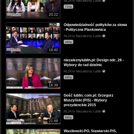
NL24.tv Niezależny Lublin
720p
20:22
Odpowiedzialność polityków za słowa
- Polityczna Piaskownica
NL24.tv Niezależny Lublin
480p
18:40
niezaleznylublin.pl: Design odc. 28 -
Wybory do rad dzielnic
NL24.tv Niezależny Lublin
480p
16:39
Gość lublin. com.pl: Grzegorz
Muszyński (PiS) - Wybory
prezydenckie 2015
NL24.tv Niezależny Lublin
480p
21:48
Wasilewski-PO, Stawiarski-PiS,