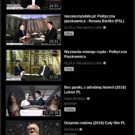
24:33
niezaleznylublin.pl: Polityczna
piaskownica - Renata Bieńko (PSL)
NL24.tv Niezależny Lublin
480p
18:31
Wyzwania nowego rządu - Polityczna
Piaskownica
NL24.tv Niezależny Lublin
720p
22:05
Bez paniki, z odrobiną histerii (2016)
Lektor PL
Video Brothers
premium
1080p
01:29:39
Ostatnia rodzina (2016) Cały film PL
KinoSwiat
premium