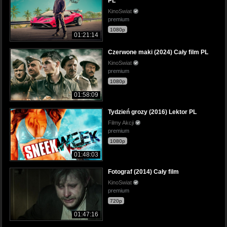
PL
KinoSwiat
premium
1080p
01:21:14
Czerwone maki (2024) Cały film PL
KinoSwiat
premium
1080p
01:58:09
Tydzień grozy (2016) Lektor PL
Filmy Akcji
premium
1080p
01:48:03
Fotograf (2014) Cały film
KinoSwiat
premium
720p
01:47:16