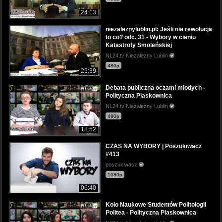
24:13
niezaleznylublin.pl: Jeśli nie rewolucja
to co? odc. 31 - Wybory w cieniu
Katastrofy Smoleńskiej
NL24.tv Niezależny Lublin
480p
25:39
Debata publiczna oczami młodych -
Polityczna Piaskownica
NL24.tv Niezależny Lublin
480p
18:52
CZAS NA WYBORY | Poszukiwacz
#413
poszukiwacz
1080p
06:40
Koło Naukowe Studentów Politologii
Politea - Polityczna Piaskownica