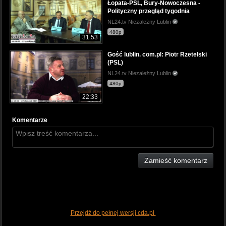
Łopata-PSL, Bury-Nowoczesna -
Polityczny przegląd tygodnia
NL24.tv Niezależny Lublin
480p
31:53
Gość lublin. com.pl: Piotr Rzetelski
(PSL)
NL24.tv Niezależny Lublin
480p
22:33
Komentarze
Zamieść komentarz
Przejdź do pełnej wersji cda.pl