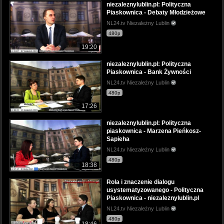
niezaleznylublin.pl: Polityczna
Piaskownica - Debaty Młodzieżowe
NL24.tv Niezależny Lublin
480p
19:20
niezaleznylublin.pl: Polityczna
Piaskownica - Bank Żywności
NL24.tv Niezależny Lublin
480p
17:26
niezaleznylublin.pl: Polityczna
piaskownica - Marzena Pieńkosz-
Sapieha
NL24.tv Niezależny Lublin
480p
18:38
Rola i znaczenie dialogu
usystematyzowanego - Polityczna
Piaskownica - niezaleznylublin.pl
NL24.tv Niezależny Lublin
480p