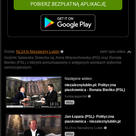
POBIERZ BEZPŁATNĄ APLIKACJĘ
Dodał:
NL24.tv Niezależny Lublin
zwiń opis video
Gośćmi Sylwestra Śmiecha są: Anna Wojciechowska (PiS) oraz Renata
Bieńko (PSL) z którymi porozmawiamy o wstępnych wynikach wyborów
samorządowych.
Następne wideo:
niezaleznylublin.pl: Polityczna
piaskownica - Renata Bieńko (PSL)
fundacjagambit
480p
18:31
Jan Łopata (PSL)- Polityczna
piaskownica - niezaleznylublin.pl
NL24.tv Niezależny Lublin
480p