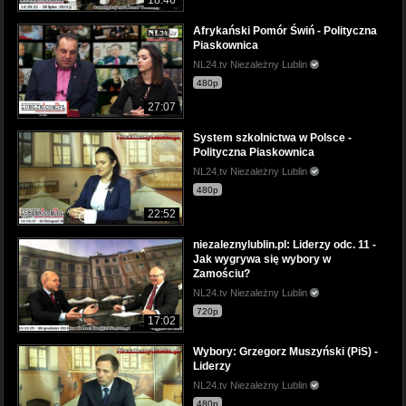
18:46
Afrykański Pomór Świń - Polityczna
Piaskownica
NL24.tv Niezależny Lublin
480p
27:07
System szkolnictwa w Polsce -
Polityczna Piaskownica
NL24.tv Niezależny Lublin
480p
22:52
niezaleznylublin.pl: Liderzy odc. 11 -
Jak wygrywa się wybory w
Zamościu?
NL24.tv Niezależny Lublin
720p
17:02
Wybory: Grzegorz Muszyński (PiS) -
Liderzy
NL24.tv Niezależny Lublin
480p