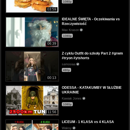
1080p
03:59
IDEALNE ŚWIĘTA - Oczekiwania vs
Rzeczywistość
Max Krason
1080p
06:39
Z cyklu Outfit do szkoły Part 2 #grwm
#tryon #ytshorts
samosiaa
480p
00:13
ODESSA - KATAKUMBY W SŁUŻBIE
UKRAINIE
Kawiak Jones
1080p
11:56
LICEUM - 1 KLASA vs 4 KLASA
Waksy