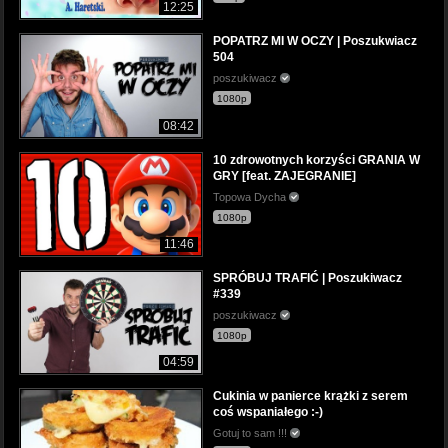
12:25
POPATRZ MI W OCZY | Poszukwiacz
504
poszukiwacz
1080p
08:42
10 zdrowotnych korzyści GRANIA W
GRY [feat. ZAJEGRANIE]
Topowa Dycha
1080p
11:46
SPRÓBUJ TRAFIĆ | Poszukiwacz
#339
poszukiwacz
1080p
04:59
Cukinia w panierce krążki z serem
coś wspaniałego :-)
Gotuj to sam !!!