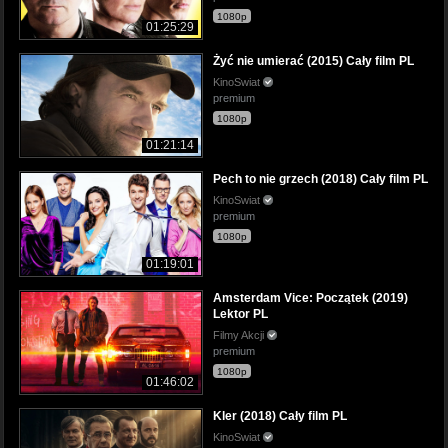
1080p
01:25:29
Żyć nie umierać (2015) Cały film PL
KinoSwiat
premium
1080p
01:21:14
Pech to nie grzech (2018) Cały film PL
KinoSwiat
premium
1080p
01:19:01
Amsterdam Vice: Początek (2019)
Lektor PL
Filmy Akcji
premium
1080p
01:46:02
Kler (2018) Cały film PL
KinoSwiat