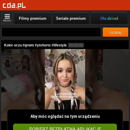
Filmy premium
Seriale premium
Dla dzieci
MENU
szukaj
Kolor oczu #grwm #ytshorts #lifestyle
00:00:08
Aby móc oglądać na tym urządzeniu
POBIERZ BEZPŁATNĄ APLIKACJĘ