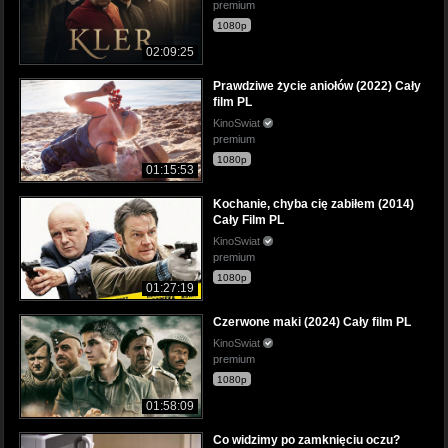
premium
1080p
02:09:25
Prawdziwe życie aniołów (2022) Cały
film PL
KinoSwiat
premium
1080p
01:15:53
Kochanie, chyba cię zabiłem (2014)
Cały Film PL
KinoSwiat
premium
1080p
01:27:19
Czerwone maki (2024) Cały film PL
KinoSwiat
premium
1080p
01:58:09
Co widzimy po zamknięciu oczu?