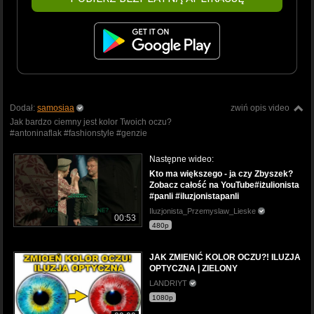
Dodał:
samosiaa
zwiń opis video
Jak bardzo ciemny jest kolor Twoich oczu?
#antoninaflak #fashionstyle #genzie
Następne wideo:
Kto ma większego - ja czy Zbyszek?
Zobacz całość na YouTube#iżulionista
#panli #iluzjonistapanli
Iluzjonista_Przemyslaw_Lieske
00:53
480p
JAK ZMIENIĆ KOLOR OCZU?! ILUZJA
OPTYCZNA | ZIELONY
LANDRIYT
1080p