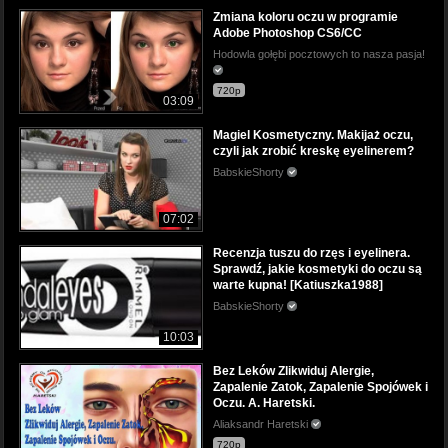
Zmiana koloru oczu w programie
Adobe Photoshop CS6/CC
Hodowla gołębi pocztowych to nasza pasja!
720p
03:09
Magiel Kosmetyczny. Makijaż oczu,
czyli jak zrobić kreskę eyelinerem?
BabskieShorty
07:02
Recenzja tuszu do rzęs i eyelinera.
Sprawdź, jakie kosmetyki do oczu są
warte kupna! [Katiuszka1988]
BabskieShorty
10:03
Bez Leków Zlikwiduj Alergie,
Zapalenie Zatok, Zapalenie Spojówek i
Oczu. A. Haretski.
Aliaksandr Haretski
720p