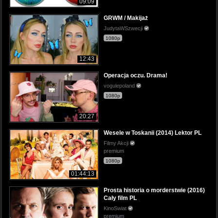
09:09
GRWM / Makijaż
JudytaWSzwecji
1080p
12:43
Operacja oczu. Drama!
vogulepoland
1080p
20:27
Wesele w Toskanii (2014) Lektor PL
Filmy Akcji
premium
1080p
01:44:13
Prosta historia o morderstwie (2016)
Cały film PL
KinoSwiat
premium