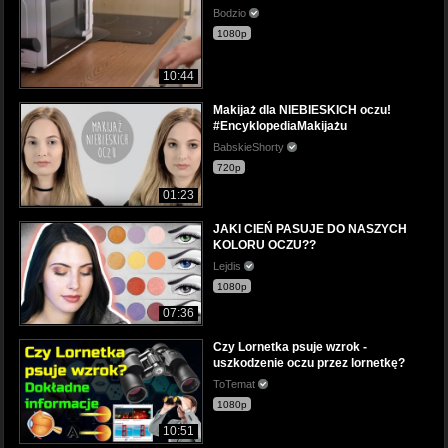
Bodzio
1080p
10:44
Makijaż dla NIEBIESKICH oczu!
#EncyklopediaMakijażu
BabskieShorty
720p
01:23
JAKI CIEŃ PASUJE DO NASZYCH
KOLORU OCZU??
Lejdis
1080p
07:36
Czy Lornetka psuje wzrok -
uszkodzenie oczu przez lornetkę?
ToTemat
1080p
10:51