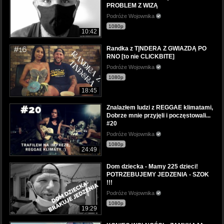
PROBLEM Z WIZĄ
Podróże Wojownika
1080p
10:42
Randka z T|NDERA Z GWIAZDĄ PO
RNO [to nie CLICKBITE]
Podróże Wojownika
1080p
18:45
Znalazłem ludzi z REGGAE klimatami,
Dobrze mnie przyjęli i poczęstowali...
#20
Podróże Wojownika
1080p
24:49
Dom dziecka - Mamy 225 dzieci!
POTRZEBUJEMY JEDZENIA - SZOK
!!!
Podróże Wojownika
1080p
19:29