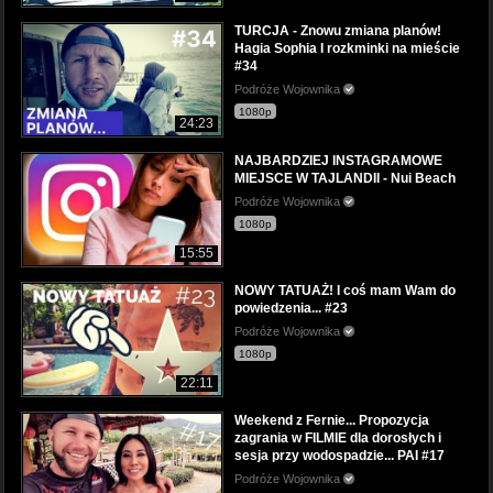
TURCJA - Znowu zmiana planów!
Hagia Sophia I rozkminki na mieście
#34
Podróże Wojownika
1080p
24:23
NAJBARDZIEJ INSTAGRAMOWE
MIEJSCE W TAJLANDII - Nui Beach
Podróże Wojownika
1080p
15:55
NOWY TATUAŻ! I coś mam Wam do
powiedzenia... #23
Podróże Wojownika
1080p
22:11
Weekend z Fernie... Propozycja
zagrania w FILMIE dla dorosłych i
sesja przy wodospadzie... PAI #17
Podróże Wojownika