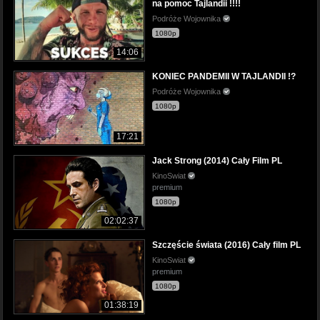
na pomoc Tajlandii !!!!
Podróże Wojownika
1080p
14:06
KONIEC PANDEMII W TAJLANDII !?
Podróże Wojownika
1080p
17:21
Jack Strong (2014) Cały Film PL
KinoSwiat
premium
1080p
02:02:37
Szczęście świata (2016) Cały film PL
KinoSwiat
premium
1080p
01:38:19