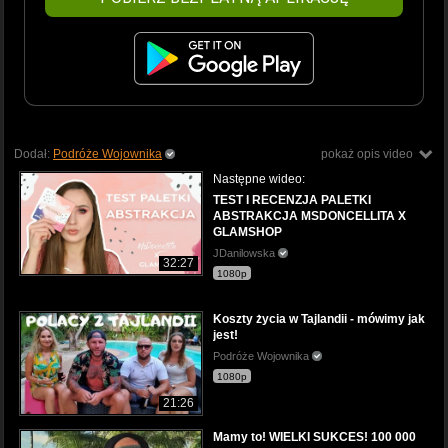
Dodał:
Podróże Wojownika
pokaż opis video
Następne wideo:
TEST I RECENZJA PALETKI
ABSTRAKCJA MSDONCELLITA X
GLAMSHOP
JDanilowska
32:27
1080p
Koszty życia w Tajlandii - mówimy jak
jest!
Podróże Wojownika
1080p
21:26
Mamy to! WIELKI SUKCES! 100 000