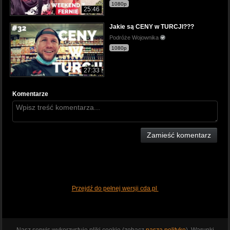
1080p
25:46
Jakie są CENY w TURCJI???
Podróże Wojownika
1080p
27:33
Komentarze
Zamieść komentarz
Przejdź do pełnej wersji cda.pl