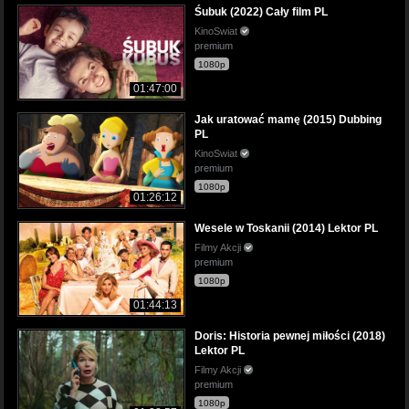
Śubuk (2022) Cały film PL
KinoSwiat
premium
1080p
01:47:00
Jak uratować mamę (2015) Dubbing
PL
KinoSwiat
premium
1080p
01:26:12
Wesele w Toskanii (2014) Lektor PL
Filmy Akcji
premium
1080p
01:44:13
Doris: Historia pewnej miłości (2018)
Lektor PL
Filmy Akcji
premium
1080p