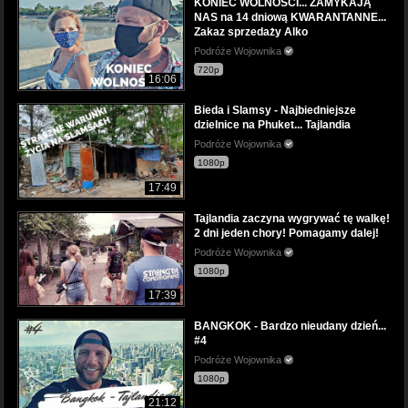
KONIEC WOLNOŚCI... ZAMYKAJĄ
NAS na 14 dniową KWARANTANNE...
Zakaz sprzedaży Alko
Podróże Wojownika
720p
16:06
Bieda i Slamsy - Najbiedniejsze
dzielnice na Phuket... Tajlandia
Podróże Wojownika
1080p
17:49
Tajlandia zaczyna wygrywać tę walkę!
2 dni jeden chory! Pomagamy dalej!
Podróże Wojownika
1080p
17:39
BANGKOK - Bardzo nieudany dzień...
#4
Podróże Wojownika
1080p
21:12