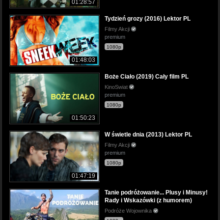
01:28:57
Tydzień grozy (2016) Lektor PL
Filmy Akcji
premium
1080p
01:48:03
Boże Ciało (2019) Cały film PL
KinoSwiat
premium
1080p
01:50:23
W świetle dnia (2013) Lektor PL
Filmy Akcji
premium
1080p
01:47:19
Tanie podróżowanie... Plusy i Minusy!
Rady i Wskazówki (z humorem)
Podróże Wojownika