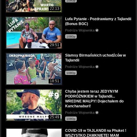
1080p
22:13
Lufa Pytanie - Pozdrawiamy z Tajlandii
(Bonus BGC)
Podróże Wojownika
1080p
29:51
Slamsy Birmańskich uchodźców w
Tajlandii
Podróże Wojownika
1080p
18:51
Chyba jestem teraz JEDYNYM
PODRÓŻNIKIEM w Tajlandii...
WREDNE MAŁPY! Dojechałem do
Kanchanaburi!
Podróże Wojownika
25:49
1080p
COVID-19 w TAJLANDII na Phuket !
WSZYSTKO ZAMKNIĘTE! MAM