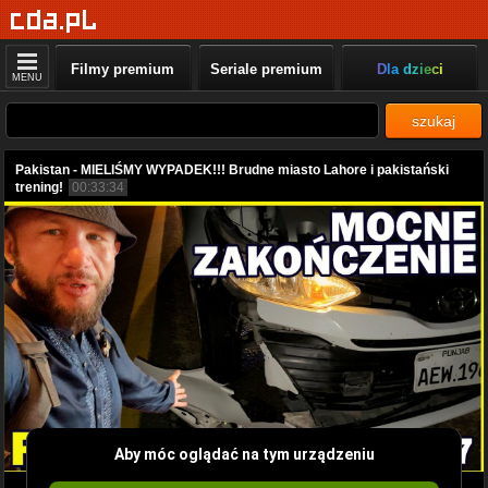
Filmy premium
Seriale premium
Dla dzieci
MENU
szukaj
Pakistan - MIELIŚMY WYPADEK!!! Brudne miasto Lahore i pakistański
trening!
00:33:34
Aby móc oglądać na tym urządzeniu