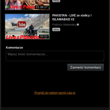
480p
01:36:17
PAKISTAN - LIVE ze stolicy !
ISLAMABAD #2
Podróże Wojownika
480p
00:02
Komentarze
Zamieść komentarz
Przejdź do pełnej wersji cda.pl