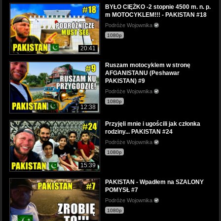
BYŁO CIĘŻKO -2 stopnie 4500 m. n. p.
m MOTOCYKLEM!!! - PAKISTAN #18
Podróże Wojownika
1080p
20:41
Ruszam motocyklem w stronę
AFGANISTANU (Peshawar
PAKISTAN) #9
Podróże Wojownika
1080p
12:38
Przyjęli mnie i ugościli jak członka
rodziny... PAKISTAN #24
Podróże Wojownika
1080p
15:39
PAKISTAN - Wpadłem na SZALONY
POMYSŁ #7
Podróże Wojownika
1080p