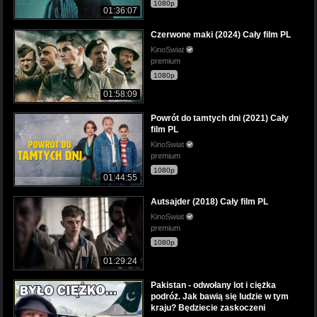
1080p
01:36:07
Czerwone maki (2024) Cały film PL
KinoSwiat
premium
1080p
01:58:09
Powrót do tamtych dni (2021) Cały
film PL
KinoSwiat
premium
1080p
01:44:55
Autsajder (2018) Cały film PL
KinoSwiat
premium
1080p
01:29:24
Pakistan - odwołany lot i ciężka
podróż. Jak bawią się ludzie w tym
kraju? Będziecie zaskoczeni