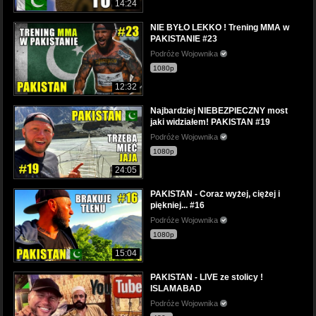
14:24
NIE BYŁO LEKKO ! Trening MMA w
PAKISTANIE #23
Podróże Wojownika
1080p
12:32
Najbardziej NIEBEZPIECZNY most
jaki widziałem! PAKISTAN #19
Podróże Wojownika
1080p
24:05
PAKISTAN - Coraz wyżej, ciężej i
piękniej... #16
Podróże Wojownika
1080p
15:04
PAKISTAN - LIVE ze stolicy !
ISLAMABAD
Podróże Wojownika