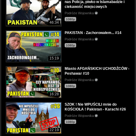
nas Policja, piwko w Islamabadzie i
ciekawość miejscowych
Podróże Wojownika
1080p
46:34
PAKISTAN - Zachorowałem... #14
Podróże Wojownika
1080p
15:19
Miasto AFGAŃSKICH UCHODŹCÓW -
Peshawar #10
Podróże Wojownika
1080p
16:28
SZOK ! Nie WPUŚCILI mnie do
KOŚCIOŁA ! Pakistan - Karachi #26
Podróże Wojownika
1080p
22:19