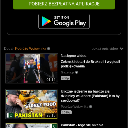
POBIERZ BEZPŁATNĄ APLIKACJĘ
Dodał:
Podróże Wojownika
pokaż opis video
Następne wideo:
Zełenski dotarł do Brukseli i wygłosił
podziękowania
Gazeta.pl
480p
01:14
Uliczne jedzenie na bardzo złej
dzielnicy w Lahore (Pakistan) Kto by
spróbował?
Podróże Wojownika
1080p
28:15
Pakistan - tego się nikt nie