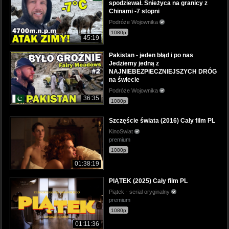
spodziewał. Śnieżyca na granicy z
Chinami -7 stopni
Podróże Wojownika
1080p
45:19
Pakistan - jeden błąd i po nas
Jedziemy jedną z
NAJNIEBEZPIECZNIEJSZYCH DRÓG
na świecie
Podróże Wojownika
36:35
1080p
Szczęście świata (2016) Cały film PL
KinoSwiat
premium
1080p
01:38:19
PIĄTEK (2025) Cały film PL
Piątek - serial oryginalny
premium
1080p
01:11:36