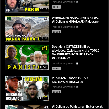
Podróże Wojownika
1080p
37:42
Wyprawa na NANGA PARBAT BC.
Wróciłem w HIMALAJE (Pakistan)
Podróże Wojownika
1080p
33:38
Dostałem OSTRZEŻENIE od
tubylców... Zwiedzam kraj z TOP10
NAJNIEBEZPIECZNIEJSZYCH -
PAKISTAN #1
Podróże Wojownika
16:28
1080p
PAKISTAN - AWANTURA Z
KIEROWCĄ RIKSZY #6
Podróże Wojownika
1080p
12:15
Wróciłem do Pakistanu - Eskortowała