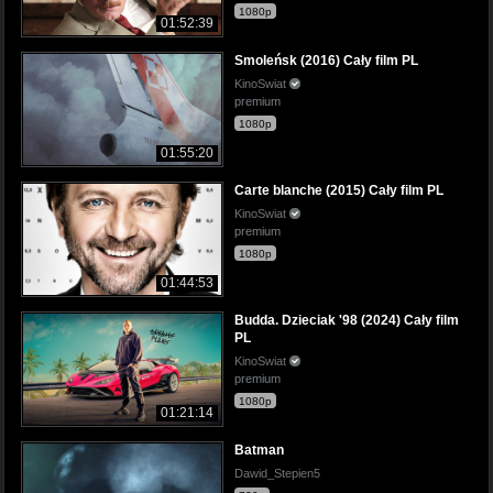
1080p
01:52:39
Smoleńsk (2016) Cały film PL
KinoSwiat
premium
1080p
01:55:20
Carte blanche (2015) Cały film PL
KinoSwiat
premium
1080p
01:44:53
Budda. Dzieciak '98 (2024) Cały film
PL
KinoSwiat
premium
1080p
01:21:14
Batman
Dawid_Stepien5