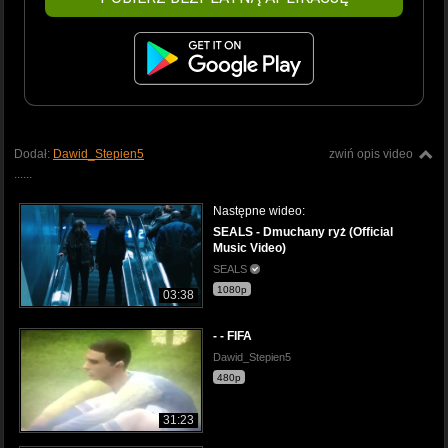
Dodał:
Dawid_Stepien5
zwiń opis video
......
Następne wideo:
SEALS - Dmuchany ryż (Official
Music Video)
SEALS
1080p
03:38
- - FIFA
Dawid_Stepien5
480p
31:23