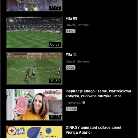
33:07
Fifa 09
Dawid_Stepien5
720p
06:37
Fifa 11
Dawid_Stepien5
720p
10:35
Inspiracje lutego / serial, wartościowa
książka, cudowna muzyka i inne
miniwersja
1080p
19:26
DINKSY animated collage about
Viorica Agarici