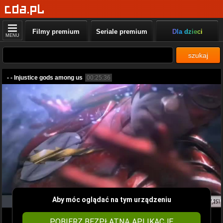
Filmy premium
Seriale premium
Dla dzieci
MENU
szukaj
- - Injustice gods among us
00:25:36
Aby móc oglądać na tym urządzeniu
POBIERZ BEZPŁATNĄ APLIKACJĘ