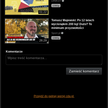
DINKSY
1080p
01:22
Tomasz Majewski: Po 12 latach
wycisnąłem 200 kg! Dużo? To
minimum przyzwoitości
Sport.pl
1080p
26:29
Komentarze
Zamieść komentarz
Przejdź do pełnej wersji cda.pl