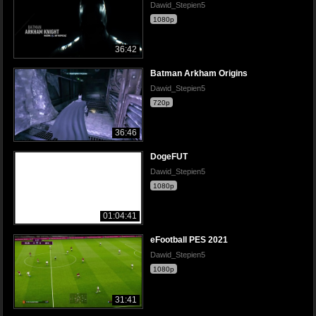
Dawid_Stepien5
1080p
36:42
Batman Arkham Origins
Dawid_Stepien5
720p
36:46
DogeFUT
Dawid_Stepien5
1080p
01:04:41
eFootball PES 2021
Dawid_Stepien5
1080p
31:41