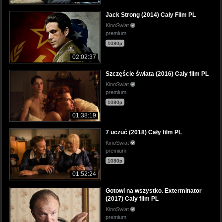
Jack Strong (2014) Cały Film PL
KinoSwiat
premium
1080p
02:02:37
Szczęście świata (2016) Cały film PL
KinoSwiat
premium
1080p
01:38:19
7 uczuć (2018) Cały film PL
KinoSwiat
premium
1080p
01:52:24
Gotowi na wszystko. Exterminator
(2017) Cały film PL
KinoSwiat
premium