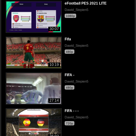
eFootball PES 2021 LITE
Dawid_Stepien5
1080p
30:07
Fifa
Dawid_Stepien5
480p
10:19
FIFA -
Dawid_Stepien5
480p
27:14
FIFA - - -
Dawid_Stepien5
720p