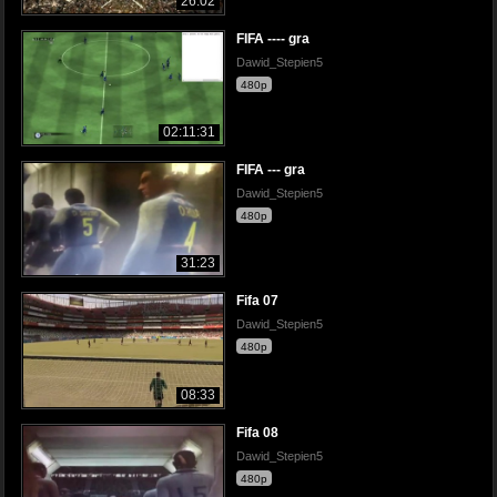
26:02
FIFA ---- gra
Dawid_Stepien5
480p
02:11:31
FIFA --- gra
Dawid_Stepien5
480p
31:23
Fifa 07
Dawid_Stepien5
480p
08:33
Fifa 08
Dawid_Stepien5
480p