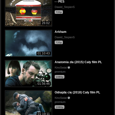
- - PES
Dawid_Stepien5
720p
26:02
Arkham
Dawid_Stepien5
720p
01:10:43
Anatomia zła (2015) Cały film PL
KinoSwiat
premium
1080p
01:56:46
Odnajdę cię (2018) Cały film PL
KinoSwiat
premium
1080p
01:19:11