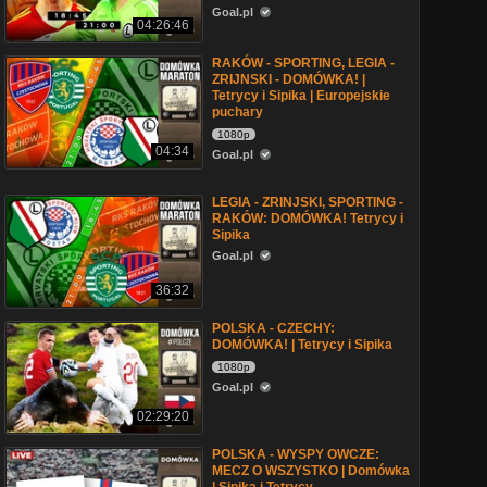
Goal.pl
04:26:46
RAKÓW - SPORTING, LEGIA -
ZRIJNSKI - DOMÓWKA! |
Tetrycy i Sipika | Europejskie
puchary
1080p
04:34
Goal.pl
LEGIA - ZRINJSKI, SPORTING -
RAKÓW: DOMÓWKA! Tetrycy i
Sipika
Goal.pl
36:32
POLSKA - CZECHY:
DOMÓWKA! | Tetrycy i Sipika
1080p
Goal.pl
02:29:20
POLSKA - WYSPY OWCZE:
MECZ O WSZYSTKO | Domówka