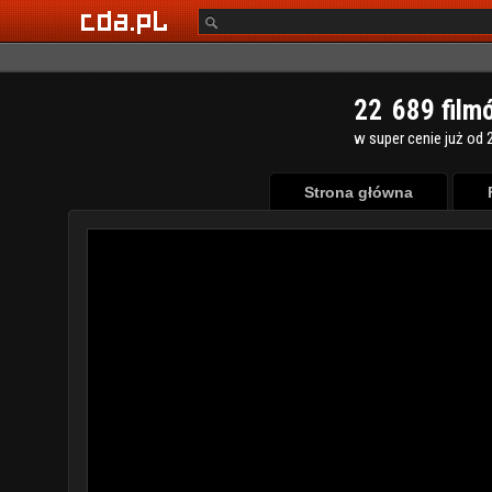
2
2
6
8
9
film
w super cenie już od 2
Strona główna