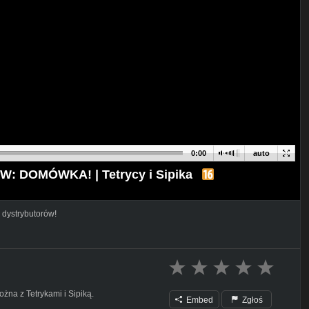
0:00
auto
: DOMÓWKA! | Tetrycy i Sipika
 dystrybutorów!
na z Tetrykami i Sipiką.
Embed
Zgłoś