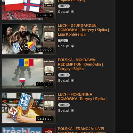
| Sipika i Tetrycy
1080p
Goal.pl
02:24:34
LECH - DJURGARDEN:
DOMÓWKA! | Tetrycy i Sipika |
Liga Konferencji
720p
Goal.pl
02:00:00
POLSKA - MOŁDAWIA:
REDEMPTION | Domówka |
Tetrycy i Sipika
1080p
Goal.pl
02:28:28
LECH - FIORENTINA:
DOMÓWKA! Tetrycy i Sipika
1080p
Goal.pl
02:29:35
POLSKA - FRANCJA: LIVE!