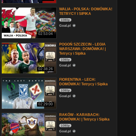
WALIA - POLSKA: DOMÓWKA!
TETRYCY I SIPIKA
1080p
Goal.pl
02:53:04
POGOŃ SZCZECIN - LEGIA
WARSZAWA: DOMÓWKA! |
Tetrycy i Sipika
1080p
Goal.pl
02:38:26
FIORENTINA - LECH:
DOMÓWKA! Tetrycy i Sipika
1080p
Goal.pl
02:29:00
RAKÓW - KARABACH:
DOMÓWKA! | Tetrycy i Sipika
1080p
Goal.pl