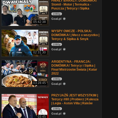
FINAŁY BARAŻY: DOMÓWKA!
Stomil - Motor | Termalica -
Puszcza | Tetrycy i Sipika
1080p
Goal.pl
05:42:38
WYSPY OWCZE - POLSKA:
DOMÓWKA! | Mecz o wszystko |
Tetrycy & Sipika & Smyk
1080p
Goal.pl
02:31:30
ARGENTYNA - FRANCJA:
DOMÓWKA! Tetrycy i Sipika |
Finał Mistrzostw Świata | Katar
2022
1080p
03:28:45
Goal.pl
PRZYJAŹŃ JEST WSZYSTKIM |
Tetrycy #80 | Probierz | Kulesza
| Legia - Aston Villa | Raków
1080p
Goal.pl
03:45