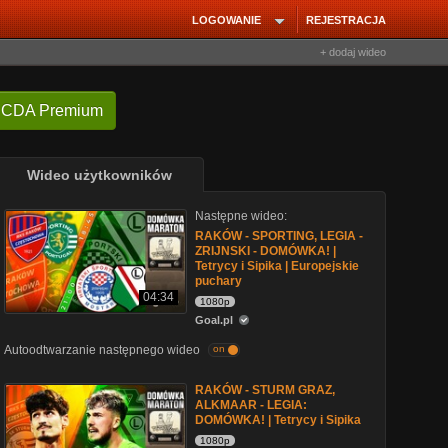
LOGOWANIE
REJESTRACJA
+ dodaj wideo
 CDA Premium
Wideo użytkowników
Następne wideo:
RAKÓW - SPORTING, LEGIA -
ZRIJNSKI - DOMÓWKA! |
Tetrycy i Sipika | Europejskie
puchary
04:34
1080p
Goal.pl
Autoodtwarzanie następnego wideo
on
RAKÓW - STURM GRAZ,
ALKMAAR - LEGIA:
DOMÓWKA! | Tetrycy i Sipika
1080p