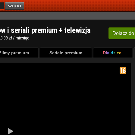
ów i seriali premium + telewizja
Dołącz
do
3,99 zł / miesiąc
Filmy premium
Seriale premium
Dla dzieci