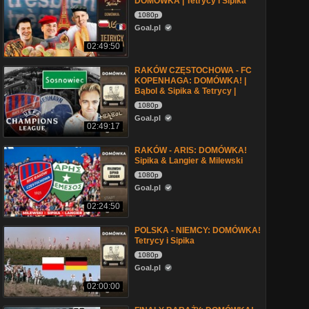
DOMÓWKA | Tetrycy i Sipika
1080p
Goal.pl
02:49:50
RAKÓW CZĘSTOCHOWA - FC
KOPENHAGA: DOMÓWKA! |
Bąbol & Sipika & Tetrycy |
1080p
Goal.pl
02:49:17
RAKÓW - ARIS: DOMÓWKA!
Sipika & Langier & Milewski
1080p
Goal.pl
02:24:50
POLSKA - NIEMCY: DOMÓWKA!
Tetrycy i Sipika
1080p
Goal.pl
02:00:00