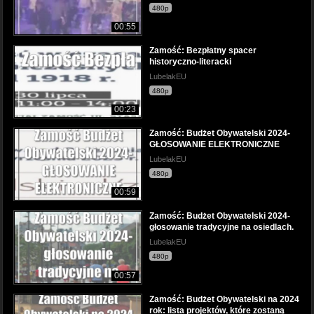
480p
00:55
Zamość: Bezpłatny spacer
historyczno-literacki
LubelakEU
480p
00:23
Zamość: Budżet Obywatelski 2024-
GŁOSOWANIE ELEKTRONICZNE
LubelakEU
480p
00:59
Zamość: Budżet Obywatelski 2024-
głosowanie tradycyjne na osiedlach.
LubelakEU
480p
00:57
Zamość: Budżet Obywatelski na 2024
rok: lista projektów, które zostaną