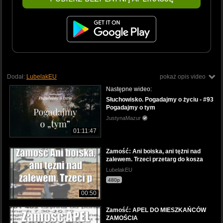
Dodał:
LubelakEU
pokaż opis video
Następne wideo:
Słuchowisko. Pogadajmy o życiu - #93
Pogadajmy o tym
JustynaMazur
01:11:47
Zamość: Ani boiska, ani tężni nad
zalewem. Trzeci przetarg do kosza
LubelakEU
480p
00:50
Zamość: APEL DO MIESZKAŃCÓW
ZAMOŚCIA