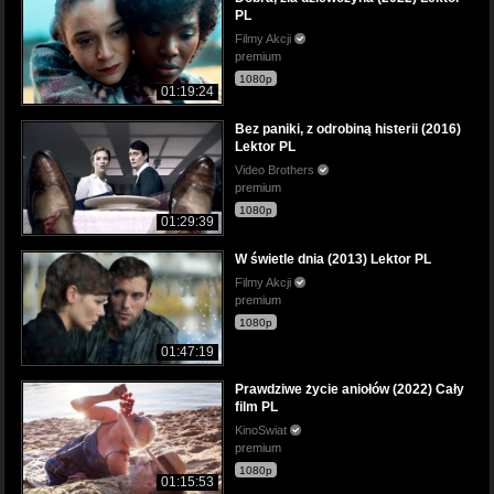
PL
Filmy Akcji
premium
1080p
01:19:24
Bez paniki, z odrobiną histerii (2016)
Lektor PL
Video Brothers
premium
1080p
01:29:39
W świetle dnia (2013) Lektor PL
Filmy Akcji
premium
1080p
01:47:19
Prawdziwe życie aniołów (2022) Cały
film PL
KinoSwiat
premium
1080p
01:15:53