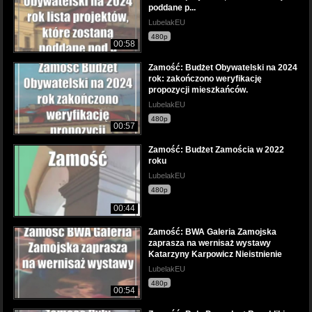
poddane p...
LubelakEU
480p
00:58
Zamość: Budżet Obywatelski na 2024
rok: zakończono weryfikację
propozycji mieszkańców.
LubelakEU
480p
00:57
Zamość: Budżet Zamościa w 2022
roku
LubelakEU
480p
00:44
Zamość: BWA Galeria Zamojska
zaprasza na wernisaż wystawy
Katarzyny Karpowicz Nieistnienie
LubelakEU
480p
00:54