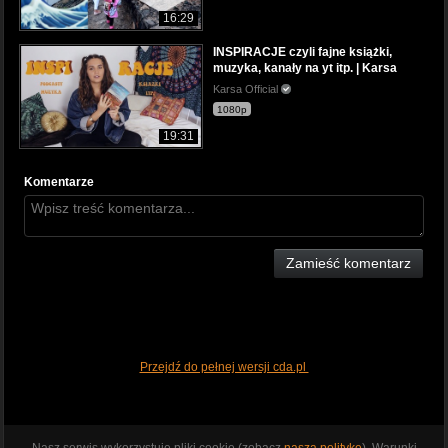
16:29
INSPIRACJE czyli fajne książki,
muzyka, kanały na yt itp. | Karsa
Karsa Official
1080p
19:31
Komentarze
Zamieść komentarz
Przejdź do pełnej wersji cda.pl
Nasz serwis wykorzystuje pliki cookie (zobacz
naszą politykę
). Warunki