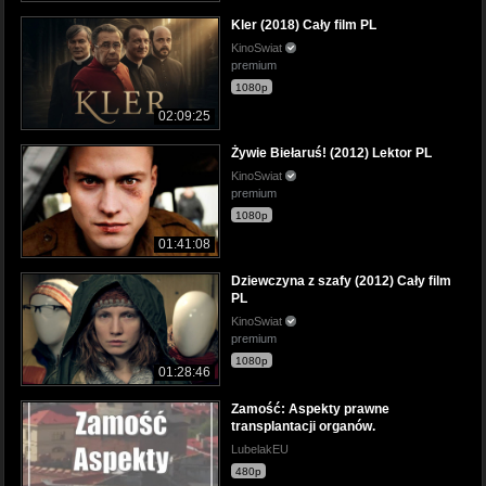
Kler (2018) Cały film PL
KinoSwiat
premium
1080p
02:09:25
Żywie Biełaruś! (2012) Lektor PL
KinoSwiat
premium
1080p
01:41:08
Dziewczyna z szafy (2012) Cały film
PL
KinoSwiat
premium
1080p
01:28:46
Zamość: Aspekty prawne
transplantacji organów.
LubelakEU
480p