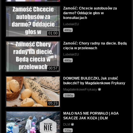
Zamość: Chcecie autobusów za
darmo? Oddajcie głos w
konsultacjach
LubelakEU
480p
01:00
Zamość: Chory radny na diecie. Będą
cięcia w przelewach
LubelakEU
480p
00:57
DOMOWE BUŁECZKI, Jak zrobić
bułeczki? by Magdalenkowe Frykasy
MagdalenkoweFrykasy
1080p
05:23
MAŁO NAS NIE PORWAŁO | AGA
SKACZE JAK KOZA | DLM
DLM
720p