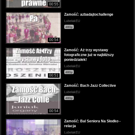
00:55
Zamość: azbadajtochallenge
LubelakEU
480p
00:54
Zamość: Aż trzy wystawy
fotograficzne już w najbliższy
poniedziałek!
LubelakEU
480p
00:51
Zamość: Bach Jazz Collective
LubelakEU
480p
00:54
Zamość: Bal Seniora Na Słodko -
relacja
LubelakEU