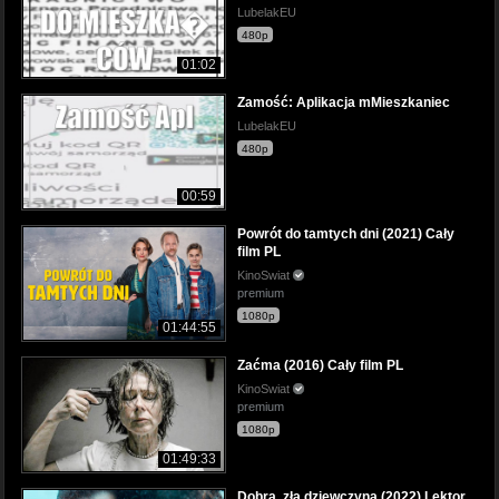
LubelakEU
480p
01:02
Zamość: Aplikacja mMieszkaniec
LubelakEU
480p
00:59
Powrót do tamtych dni (2021) Cały
film PL
KinoSwiat
premium
1080p
01:44:55
Zaćma (2016) Cały film PL
KinoSwiat
premium
1080p
01:49:33
Dobra, zła dziewczyna (2022) Lektor