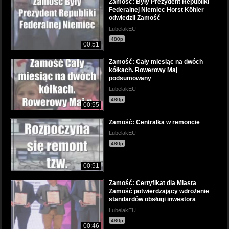
Zamość: Były Prezydent Republiki
Federalnej Niemiec Horst Köhler
odwiedził Zamość
LubelakEU
480p
00:51
Zamość: Cały miesiąc na dwóch
kółkach. Rowerowy Maj
podsumowany
LubelakEU
480p
00:55
Zamość: Centralka w remoncie
LubelakEU
480p
00:51
Zamość: Certyfikat dla Miasta
Zamość potwierdzający wdrożenie
standardów obsługi inwestora
LubelakEU
480p
00:46