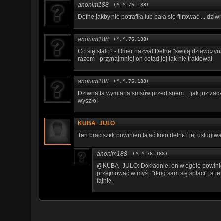
anonim188
(*.*.76.188)
Defne jakby nie potrafiła lub bała się flirtować ... dziwn
anonim188
(*.*.76.188)
Co się stało? - Omer nazwał Defne "swoją dziewczyną" 
razem - przynajmniej on dotąd jej tak nie traktował.
anonim188
(*.*.76.188)
Dziwna ta wymiana smsów przed snem ... jak już zaczę
wyszło!
KUBA_JULO
Ten braciszek powinien latać koło defne i jej usługiw
anonim188
(*.*.76.188)
@KUBA_JULO: Dokładnie, on w ogóle powinien 
przejmować w myśl: "dług sam się spłaci", a t
fajnie.