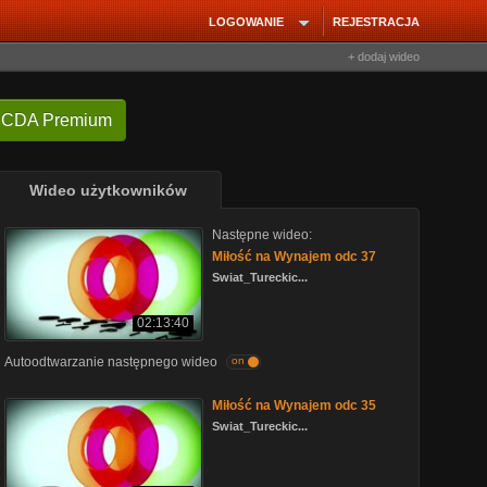
LOGOWANIE
REJESTRACJA
+ dodaj wideo
 CDA Premium
Wideo użytkowników
Następne wideo:
Miłość na Wynajem odc 37
Swiat_Tureckic...
02:13:40
Autoodtwarzanie następnego wideo
on
Miłość na Wynajem odc 35
Swiat_Tureckic...