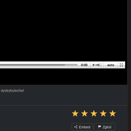
0:00
auto
 dystrybutorów!
Embed
Zgłoś