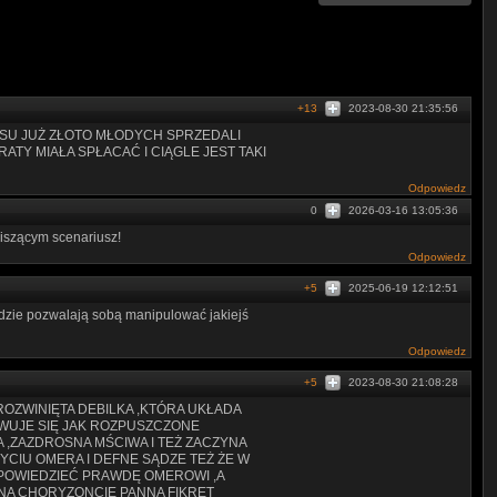
+13
2023-08-30 21:35:56
ASU JUŻ ZŁOTO MŁODYCH SPRZEDALI
ATY MIAŁA SPŁACAĆ I CIĄGLE JEST TAKI
Odpowiedz
0
2026-03-16 13:05:36
iszącym scenariusz!
Odpowiedz
+5
2025-06-19 12:12:51
ludzie pozwalają sobą manipulować jakiejś
Odpowiedz
+5
2023-08-30 21:08:28
ROZWINIĘTA DEBILKA ,KTÓRA UKŁADA
HOWUJE SIĘ JAK ROZPUSZCZONE
,ZAZDROSNA MŚCIWA I TEŻ ZACZYNA
ŻYCIU OMERA I DEFNE SĄDZE TEŻ ŻE W
Y POWIEDZIEĆ PRAWDĘ OMEROWI ,A
 NA CHORYZONCIE PANNA FIKRET