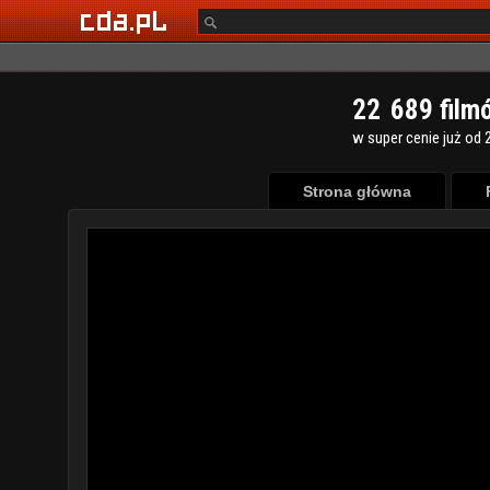
2
2
6
8
9
film
w super cenie już od 2
Strona główna