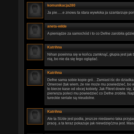
komunikacja280
Ja pie......e znowu ta stara wywłoka ja szantarzuje p
aneta-wilde
A pieniądze za samochód i to co Defne zarobiła gdzi
Katrihna
Nihan powinna się w końcu zamknąć, głupia jest jak
nią, bo nie da się tego oglądać.
Katrihna
Defne sama sobie kopie gró... Zamiast iśc do dzia
Omerowi (tak wiem, że nie może mu powiedzieć, bo w
to bierze kase od obcej kobiety. Jak Fikret dowie się
pierwsza poleci mu powiedzieć co Defne zrobiła. Nap
tureckie seriale są nieudolne.
Katrihna
Ale ta SUde jest podła, jeszcze niedawno taka przyjac
pracę, a ta teraz pokazuje jak niewdzięćzna jest. Ma