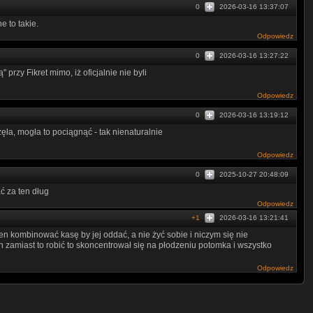
0
2026-03-16 13:37:07
e to takie.
Odpowiedz
0
2026-03-16 13:27:22
przy Fikret mimo, iż oficjalnie nie byli
Odpowiedz
0
2026-03-16 13:19:12
ła, mogła to pociągnąć - tak nienaturalnie
Odpowiedz
0
2025-10-27 20:48:09
ać za ten dług
Odpowiedz
+1
2026-03-16 13:21:41
kombinować kasę by jej oddać, a nie żyć sobie i niczym się nie
en zamiast to robić to skoncentrował się na płodzeniu potomka i wszystko
Odpowiedz