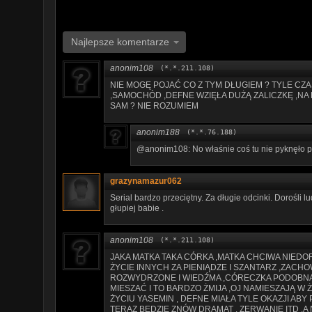
Najlepsze komentarze
anonim108
(*.*.211.108)
NIE MOGĘ POJAĆ CO Z TYM DŁUGIEM ? TYLE CZ
,SAMOCHÓD ,DEFNE WZIĘŁA DUŻĄ ZALICZKĘ ,NA R
SAM ? NIE ROZUMIEM
anonim188
(*.*.76.188)
@anonim108: No właśnie coś tu nie pyknęło p
grazynamazur062
Serial bardzo przeciętny. Za długie odcinki. Dorośli 
głupiej babie .
anonim108
(*.*.211.108)
JAKA MATKA TAKA CÓRKA ,MATKA CHCIWA NIEDO
ŻYCIE INNYCH ZA PIENIĄDZE I SZANTARZ ,ZAC
ROZWYDRZONE I WIEDŹMA ,CÓRECZKA PODOBNA 
MIESZAĆ I TO BARDZO ŻMIJA ,OJ NAMIESZAJĄ W 
ŻYCIU YASEMIN , DEFNE MIAŁA TYLE OKAZJI AB
TERAZ BĘDZIE ZNÓW DRAMAT , ZERWANIE ITD ,A