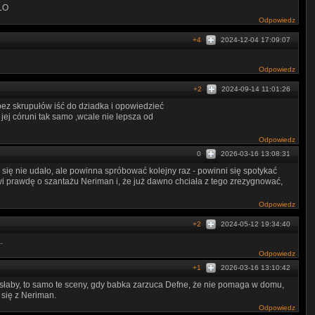
ŁO
Odpowiedz
+4
2024-12-04 17:09:07
Odpowiedz
+2
2024-09-14 11:01:26
ez skrupułów iść do dziadka i opowiedzieć
 jej córuni tak samo ,wcale nie lepsza od
Odpowiedz
0
2026-03-16 13:08:31
się nie udało, ale powinna spróbować kolejny raz - powinni się spotykać
i prawdę o szantażu Neriman i, że już dawno chciała z tego zrezygnować,
Odpowiedz
+2
2024-05-12 19:34:40
.
Odpowiedz
+1
2026-03-16 13:10:42
słaby, to samo te sceny, gdy babka zarzuca Defne, że nie pomaga w domu,
 się z Neriman.
Odpowiedz