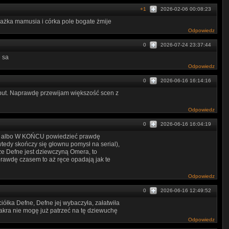
+1
2026-02-06 00:08:23
orażka mamusia i córka pole bogate żmije
Odpowiedz
0
2026-07-24 23:37:44
e sa
Odpowiedz
0
2026-06-16 16:14:16
 but. Naprawdę przewijam większość scen z
Odpowiedz
0
2026-06-16 16:04:19
dka albo W KOŃCU powiedzieć prawdę
tedy skończy się głownu pomysł na serial),
, że Defne jest dziewczyną Omera, to
rawdę czasem to aż ręce opadają jak te
Odpowiedz
0
2026-06-16 12:49:52
iółka Defne, Defne jej wybaczyła, załatwiła
sakra nie mogę już patrzeć na tę dziewuchę
Odpowiedz