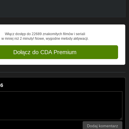
Włącz dostęp do 22689 znakomitych filmów i seriali
w mniej niż 2 minuty! Nowe, wygodne metody aktywacji.
Dołącz do CDA Premium
36
Dodaj komentarz