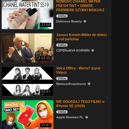
NOWOSC CHANEL WATER
FRESH TINT + OMBRE
PREMIERE SZYBKI MAKIJAZ
1080p
Delicious Beauty
22:04
Janusz Korwin-Mikke do dzieci -
o roli państwa
1080p
CEPERolkV4-KORWiN
02:20
Voice Office - Warto? (Lyric
Video)
1080p
MateuszKrautwurst
03:47
NIE OGLĄDAJ TEGO FILMU o
iPhonie SE (2020)
1080p
Apple Reviews PL
15:47