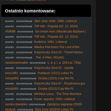
Ostatnio komentowane:
Stań. przy. mnie. 1986. Lektor.pl
anonim
skomentował
T\/P Info - Pogoda (02. 12. 2024)
anonim
skomentował
ANIMIR
Ice cream man | Miasteczko Bayleen |
skomentował
Kino Świat
T\/P Info - Pogoda (02. 12. 2024)
anonim
skomentował
Kostnica. 1991. Lektor.pl
anonim
skomentował
Władca Pierścieni The Lord of the
anonim
skomentował
Rings (1978) PLDUB. Dubbing PL
Księżniczka Sissi 52 - Triumf miłości
anonim
skomentował
. The. X-Files. S01e01.
anonim
skomentował
radekmachradek
L. a. y. l. a. 2024.pl. 720p
skomentował
Księżniczka Sissi 01 - Uparta
anonim
skomentował
księżniczka
enia1981
Podsłuch (2021) Lektor PL
skomentował
mlody969
Grzyby (2023) Cały film PL
skomentował
Księżniczka Sissi 07 - Ryzykowna gra
anonim
skomentował
mlody969
Grzyby (2023) Cały film PL
skomentował
Wehikuł czasu - The Time Machine
anonim
skomentował
(1960) Lektor
Punkt. zapalny. 1993. Lektor.pl
anonim
skomentował
sandra-towalska
Zabójcze nagrania (2026)
skomentował
Lektor PL
kentysh
Była żona S02E04 Lektor PL
skomentował