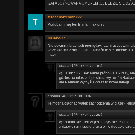
,ZAFASCYNOWANA OMEREM ,OJ BĘDZIE SIĘ DZIA
teresabartkowiak77
Podoba mi się ten film fajni aktorzy
ula895527
Nie powinna brać tych pieniędzy,natomiast powinna b
wszystko tak żeby tej starej wiedźmie się odechciało i
matki
anonim188
(*.*.76.188)
@ula895527: Dokładnie próbowała 2 razy, ale 
gdzieś na mieście i powinna wyjawić dziadkow
ale Neriman wymyśla coraz to nowe intrygi.
anonim146
(*.*.134.146)
Ile można ciągnąć wątek zachodzenia w ciążę? Nuda
anonim188
(*.*.76.188)
@anonim146: Ten wątek faktycznie jest mega 
a dziewczyna sporo pracuje i w dodatku użera