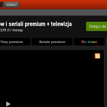
ów i seriali premium + telewizja
Dołącz
do
3,99 zł / miesiąc
Filmy premium
Seriale premium
Dla dzieci