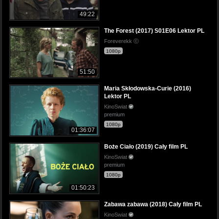
49:22
The Forest (2017) S01E06 Lektor PL
Foreverekk ⓒ
1080p
51:50
Maria Skłodowska-Curie (2016)
Lektor PL
KinoSwiat
premium
1080p
01:36:07
Boże Ciało (2019) Cały film PL
KinoSwiat
premium
1080p
01:50:23
Zabawa zabawa (2018) Cały film PL
KinoSwiat