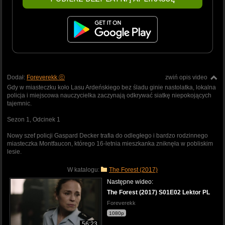
Dodał:
Foreverekk ⓒ
zwiń opis video
Gdy w miasteczku koło Lasu Ardeńskiego bez śladu ginie nastolatka, lokalna
policja i miejscowa nauczycielka zaczynają odkrywać siatkę niepokojących
tajemnic.
Sezon 1, Odcinek 1
Nowy szef policji Gaspard Decker trafia do odległego i bardzo rodzinnego
miasteczka Montfaucon, którego 16-letnia mieszkanka zniknęła w pobliskim
lesie.
W katalogu:
The Forest (2017)
Następne wideo:
The Forest (2017) S01E02 Lektor PL
Foreverekk
1080p
56:23