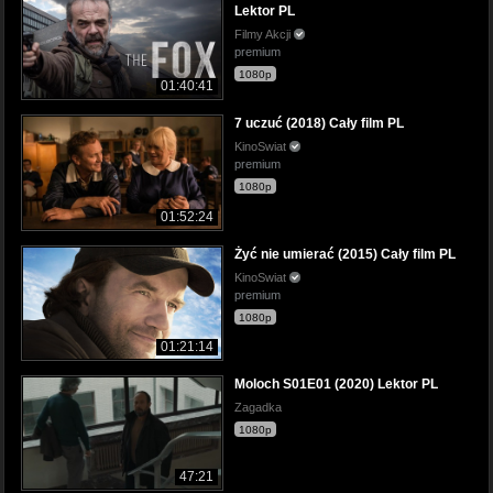
Lektor PL
Filmy Akcji
premium
1080p
01:40:41
7 uczuć (2018) Cały film PL
KinoSwiat
premium
1080p
01:52:24
Żyć nie umierać (2015) Cały film PL
KinoSwiat
premium
1080p
01:21:14
Moloch S01E01 (2020) Lektor PL
Zagadka
1080p
47:21