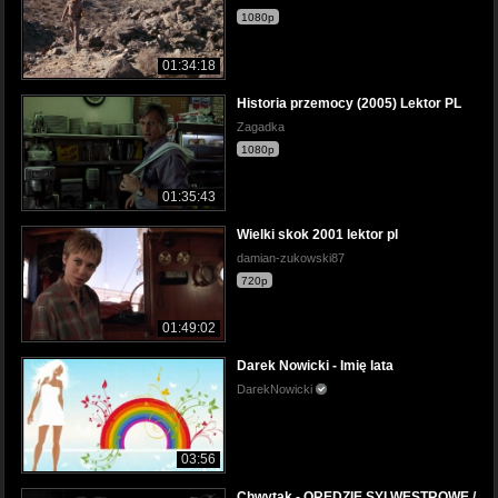
1080p
01:34:18
Historia przemocy (2005) Lektor PL
Zagadka
1080p
01:35:43
Wielki skok 2001 lektor pl
damian-zukowski87
720p
01:49:02
Darek Nowicki - Imię lata
DarekNowicki
03:56
Chwytak - ORĘDZIE SYLWESTROWE /