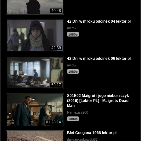
40:48
42 Dni w mroku odcinek 04 lektor pl
meta7
1080p
42:39
42 Dni w mroku odcinek 06 lektor pl
meta7
1080p
59:17
S01E02 Maigret i jego nieboszczyk
(2016) [Lektor PL] - Maigrets Dead
Man
Nemeziss200
1080p
01:28:14
Blef Coogana 1968 lektor pl
damian-zukowski87