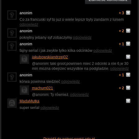
anonim
+ 3
Co za francuski syf to juz o wiele lepszr byly zandarm z luisem
odpowiedz
anonim
+ 2
pokrętny jebany syf zobaczymy
odpowiedz
anonim
+ 1
fajny serial i jak zwykle tylko kilka odcinków
odpowiedz
jakubowskiandrzej02
@anonim: taki gniot,powinien miec 2 odcinki a nie 6,w 30
min mozna obejrzec wszystkie na podgladzie.
odpowiedz
anonim
+ 1
kórwa powinna siedzieć
odpowiedz
machum021
+ 2
@anonim: Ty również.
odpowiedz
MadaMutka
super serial
odpowiedz
Przejdź do pełnej wersji cda.pl