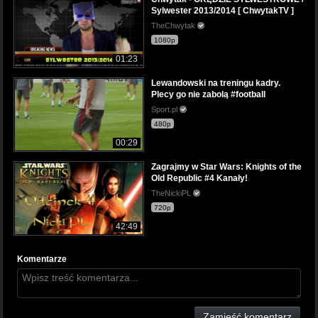
Sylwester 2013/2014 [ ChwytakTV ]
TheChwytak
1080p
01:23
Lewandowski na treningu kadry.
Plecy go nie zabolą #football
Sport.pl
480p
00:29
Zagrajmy w Star Wars: Knights of the
Old Republic #4 Kanały!
TheNickiPL
720p
42:49
Komentarze
Zamieść komentarz