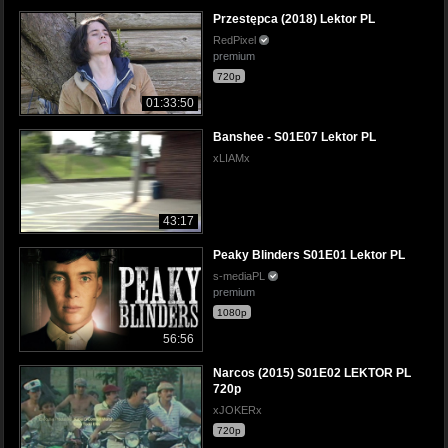
Przestępca (2018) Lektor PL
RedPixel
premium
720p
01:33:50
Banshee - S01E07 Lektor PL
xLIAMx
43:17
Peaky Blinders S01E01 Lektor PL
s-mediaPL
premium
1080p
56:56
Narcos (2015) S01E02 LEKTOR PL
720p
xJOKERx
720p