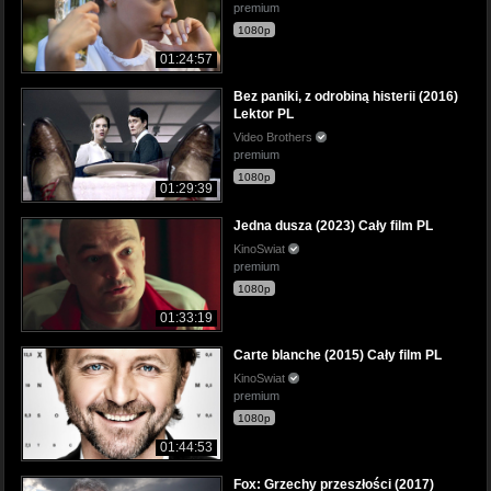
premium
1080p
01:24:57
Bez paniki, z odrobiną histerii (2016)
Lektor PL
Video Brothers
premium
1080p
01:29:39
Jedna dusza (2023) Cały film PL
KinoSwiat
premium
1080p
01:33:19
Carte blanche (2015) Cały film PL
KinoSwiat
premium
1080p
01:44:53
Fox: Grzechy przeszłości (2017)