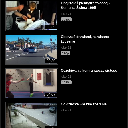
Obejrzałeś pieniądze to oddaj -
Komunia Święta 1995
joker71
1080p
00:39
Oberwać drzwiami, na własne
życzenie
joker71
720p
00:39
Oczekiwania kontra rzeczywistość
joker71
1080p
04:07
Od dziecka wie kim zostanie
joker71