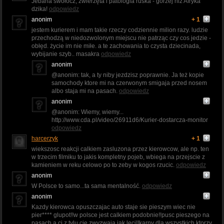
Jebana swołocz, zwierzęta i patologia ruska - gorzej niż Afryka
dzika!
odpowiedz
anonim
+ 1
jestem kurierem i mam takie rzeczy codziennie milion razy. ludzie
przechodzą w niedozwolonym miejscu nie patrząc czy cos jedzie -
obłęd. życie im nie miłe. a te zachowania to czysta dziecinada,
wybijanie szyb.. masakra
odpowiedz
anonim
@anonim: tak, a ty niby jezdzisz poprawnie. Ja też kopie
samochody ktore mi na czerwonym smigaja przed nosem
albo staja mi na pasach.
odpowiedz
anonim
@anonim: Wiemy, wiemy...
http://www.cda.pl/video/26911d6/Kurier-dostarcza-monitor
odpowiedz
harcerzyk
+ 1
wiekszosc reakcji calkiem zasluzona przez kierowcow, ale np. ten
w trzecim filmiku to jakis kompletny pojeb, wbiega na przejscie z
kamieniem w reku celowo po to zeby w kogos rzucic.
odpowiedz
anonim
W Polsce to samo...ta sama mentalność.
odpowiedz
anonim
Kazdy kierowca opuszczajac auto staje sie pieszym wiec nie
pier**** glupot!!w polsce jest calkiem podobnie!!pusc pieszego na
pasach a ci z tylu cie zwyzwaja jak leci!!karny dla wszystkich ktorzy