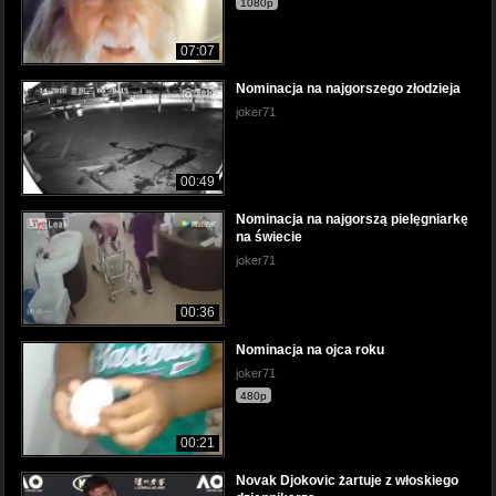
1080p
07:07
Nominacja na najgorszego złodzieja
joker71
00:49
Nominacja na najgorszą pielęgniarkę
na świecie
joker71
00:36
Nominacja na ojca roku
joker71
480p
00:21
Novak Djokovic żartuje z włoskiego