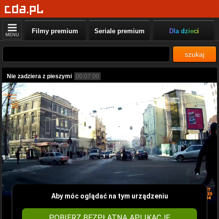
Filmy premium
Seriale premium
Dla dzieci
MENU
szukaj
Nie zadziera z pieszymi
00:07:00
Aby móc oglądać na tym urządzeniu
POBIERZ BEZPŁATNĄ APLIKACJĘ