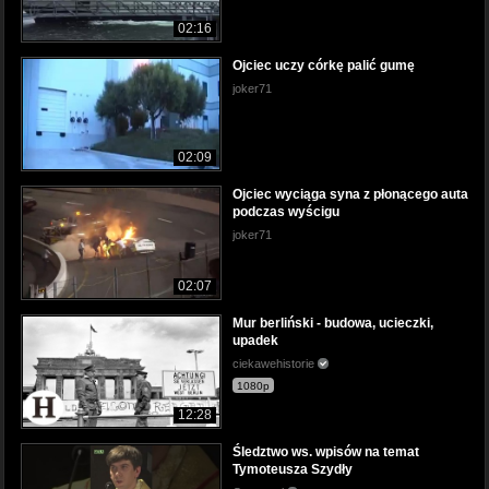
02:16
Ojciec uczy córkę palić gumę
joker71
02:09
Ojciec wyciąga syna z płonącego auta
podczas wyścigu
joker71
02:07
Mur berliński - budowa, ucieczki,
upadek
ciekawehistorie
1080p
12:28
Śledztwo ws. wpisów na temat
Tymoteusza Szydły