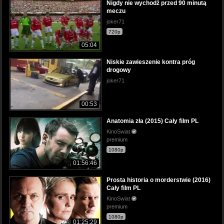
Nigdy nie wychodź przed 90 minutą
meczu
joker71
720p
05:04
Niskie zawieszenie kontra próg
drogowy
joker71
00:53
Anatomia zła (2015) Cały film PL
KinoSwiat
premium
1080p
01:56:46
Prosta historia o morderstwie (2016)
Cały film PL
KinoSwiat
premium
1080p
01:25:29