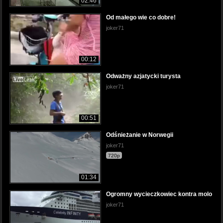
02:46
Od małego wie co dobre!
joker71
00:12
Odważny azjatycki turysta
joker71
00:51
Odśnieżanie w Norwegii
joker71
720p
01:34
Ogromny wycieczkowiec kontra molo
joker71