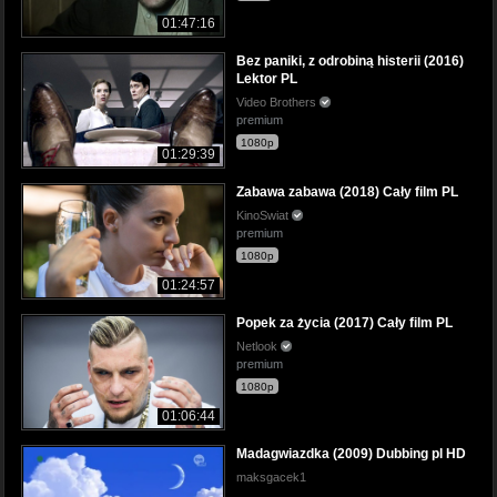
01:47:16
Bez paniki, z odrobiną histerii (2016)
Lektor PL
Video Brothers
premium
1080p
01:29:39
Zabawa zabawa (2018) Cały film PL
KinoSwiat
premium
1080p
01:24:57
Popek za życia (2017) Cały film PL
Netlook
premium
1080p
01:06:44
Madagwiazdka (2009) Dubbing pl HD
maksgacek1