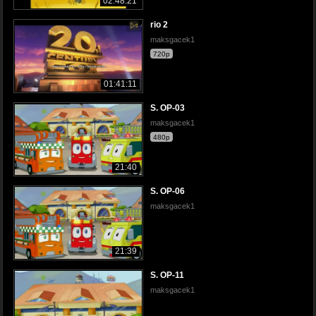
02:48:21
rio 2
maksgacek1
720p
01:41:11
S. OP-03
maksgacek1
480p
21:40
S. OP-06
maksgacek1
21:39
S. OP-11
maksgacek1