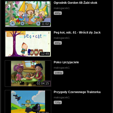
Ogrodnik Gordon 48-Żabi skok
maksgacek1
480p
11:02
Peg kot, odc. 61 - Wrócił zły Jack
maksgacek1
480p
12:49
Poko i przyjaciele
maksgacek1
1080p
02:04:15
Przygody Czerwonego Traktorka
maksgacek1
720p