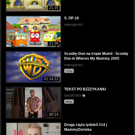
21:35
S. OP-16
maksgacek1
21:39
Scooby-Doo na tropie Mumii - Scooby
Doo in Wheres My Mummy 2005
maksgacek1
720p
01:14:22
TEKST PO BZZZYKANIU
SHORTRIX
480p
00:14
Druga ciąża tydzień #14 |
MammyDoriska