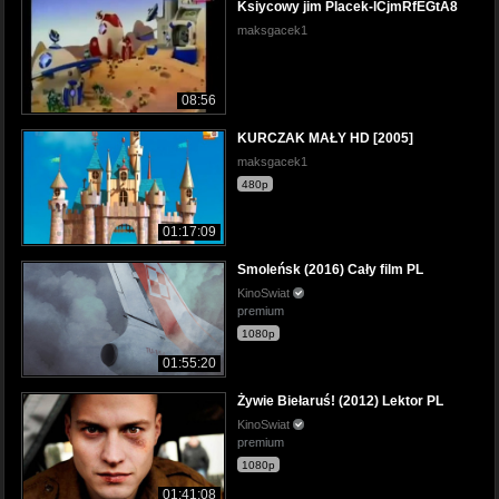
Ksiycowy jim Placek-lCjmRfEGtA8
maksgacek1
08:56
KURCZAK MAŁY HD [2005]
maksgacek1
480p
01:17:09
Smoleńsk (2016) Cały film PL
KinoSwiat
premium
1080p
01:55:20
Żywie Biełaruś! (2012) Lektor PL
KinoSwiat
premium
1080p
01:41:08