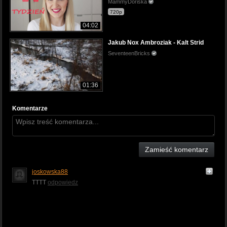
MammyDoriska
720p
04:02
Jakub Nox Ambroziak - Kalt Strid
SeventeenBricks
01:36
Komentarze
Zamieść komentarz
joskowska88
TTTT
odpowiedz