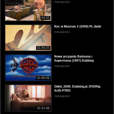
maksgacek1
04:32
Noc w Muzeum 2 (2009) PL dabb
maksgacek1
01:40:25
Nowe przygody Batmana i
Supermana (1997) Dubbing
maksgacek1
01:00:58
Odlot. 2009. Dubbing.pl. DVDRip.
XviD-PTRG
maksgacek1
01:31:48