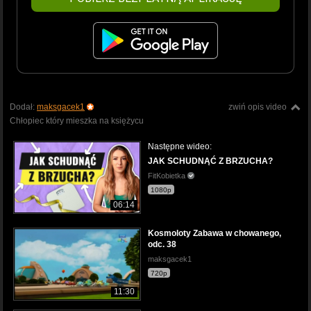
Dodał:
maksgacek1
zwiń opis video
Chłopiec który mieszka na księżycu
Następne wideo:
JAK SCHUDNĄĆ Z BRZUCHA?
FitKobietka
1080p
06:14
Kosmoloty Zabawa w chowanego,
odc. 38
maksgacek1
720p
11:30