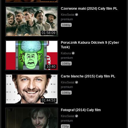
Czerwone maki (2024) Cały film PL
KinoSwiat
premium
1080p
01:58:09
Porucznik Kabura Odcinek 9 (Cyber
Tusk)
Kabura
premium
1080p
10:40
Carte blanche (2015) Cały film PL
KinoSwiat
premium
1080p
01:44:53
Fotograf (2014) Cały film
KinoSwiat
premium
720p