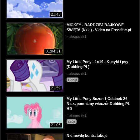
21:43
MICKEY - BARDZIEJ BAJKOWE
ŚWIĘTA (Izzie) - Video na Freedisc.pl
maksgacek1
01:04:31
My Little Pony - 1x19 - Kucyki i psy
[Dubbing PL]
maksgacek1
1080p
21:59
My Little Pony Sezon 1 Odcinek 26
Niezapomniany wieczór Dubbing PL
HD
maksgacek1
480p
21:05
Niemowlę kontratakuje