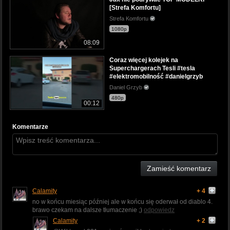
[Strefa Komfortu]
Strefa Komfortu
1080p
08:09
Coraz więcej kolejek na
Superchargerach Tesli #tesla
#elektromobilność #danielgrzyb
Daniel Grzyb
480p
00:12
Komentarze
Zamieść komentarz
Calamity
+ 4
no w końcu miesiąc później ale w końcu się oderwał od diablo 4.
brawo czekam na dalsze tłumaczenie ;)
odpowiedz
Calamity
+ 2