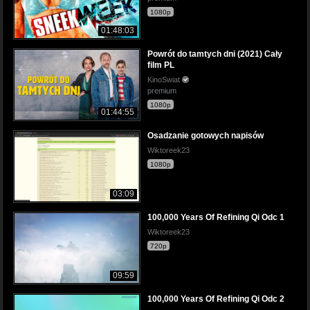
1080p
01:48:03
Powrót do tamtych dni (2021) Cały
film PL
KinoSwiat
premium
1080p
01:44:55
Osadzanie gotowych napisów
Wiktoreek23
1080p
03:09
100,000 Years Of Refining Qi Odc 1
Wiktoreek23
720p
09:59
100,000 Years Of Refining Qi Odc 2