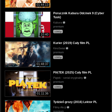
01:44:13
Porucznik Kabura Odcinek 9 (Cyber
Tusk)
Kabura
premium
1080p
10:40
Kurier (2019) Cały film PL
KinoSwiat
premium
1080p
01:48:37
PIĄTEK (2025) Cały film PL
Piątek - serial oryginalny
premium
1080p
01:11:36
Tydzień grozy (2016) Lektor PL
Filmy Akcji
premium