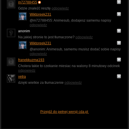
m72788455
Gdzie znaleźć resztę
odpowiedz
Wiktoreek231
@m72788455: Animesub, dodajesz samemu napisy
odpowiedz
anonim
Na jakiej stronie to jest tłumaczone?
odpowiedz
Wiktoreek231
@anonim: Animesub, samemu musisz dodać sobie napisy
odpowiedz
franekkuzma193
Cholera takie to czekanie miesiac na walony 8 minutowy odcinek
odpowiedz
vetra
dzięki wielkie za tłumaczenie
odpowiedz
Przejdź do pełnej wersji cda.pl