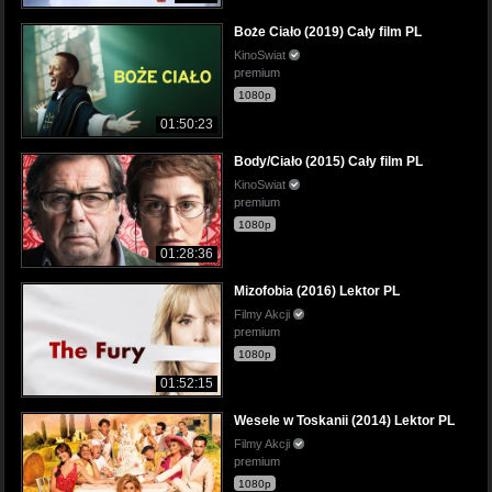
Boże Ciało (2019) Cały film PL
KinoSwiat
premium
1080p
01:50:23
Body/Ciało (2015) Cały film PL
KinoSwiat
premium
1080p
01:28:36
Mizofobia (2016) Lektor PL
Filmy Akcji
premium
1080p
01:52:15
Wesele w Toskanii (2014) Lektor PL
Filmy Akcji
premium
1080p