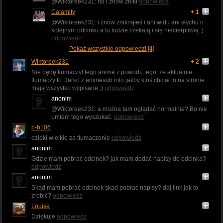
@Wiktoreek231: no i znów znikł
odpowiedz
Calamity
+ 1
@Wiktoreek231: i znów zniknąłeś i ani widu ani słychu o
kolejnym odcinku a tu ludzie czekają i się niecierpliwią ;)
odpowiedz
Pokaż wszystkie odpowiedzi [4]
Wiktoreek231
+ 2
Nie będę tłumaczył tego anime z powodu tego, że aktualnie
tłumaczy to Darko z animesub info jakby ktoś chciał to na stronie
mają wszystko wypisane ;)
odpowiedz
anonim
@Wiktoreek231: a można tam oglądać normalnie? Bo nie
umiem tego wyszukać.
odpowiedz
b-b106
dzięki wielkie za tłumaczenie
odpowiedz
anonim
Gdzie mam pobrać odcinek? jak mam dodać napisy do odcinka?
odpowiedz
anonim
Skąd mam pobrać odcinek skąd pobrać napisy? daj link jak to
zrobić?
odpowiedz
Louise
Dziękuje
odpowiedz