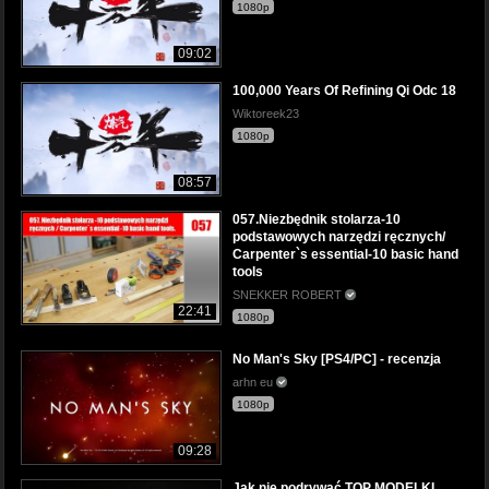
1080p
09:02
100,000 Years Of Refining Qi Odc 18
Wiktoreek23
1080p
08:57
057.Niezbędnik stolarza-10
podstawowych narzędzi ręcznych/
Carpenter`s essential-10 basic hand
tools
SNEKKER ROBERT
22:41
1080p
No Man's Sky [PS4/PC] - recenzja
arhn eu
1080p
09:28
Jak nie podrywać TOP MODELKI