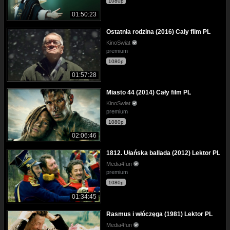
1080p
01:50:23
Ostatnia rodzina (2016) Cały film PL
KinoSwiat
premium
1080p
01:57:28
Miasto 44 (2014) Cały film PL
KinoSwiat
premium
1080p
02:06:46
1812. Ułańska ballada (2012) Lektor PL
Media4fun
premium
1080p
01:34:45
Rasmus i włóczęga (1981) Lektor PL
Media4fun