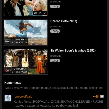
premium
1080p
01:45:12
Czarne złoto (2003)
premium
1080p
POWTÓRKA
Z TELEWIZJI
Sir Walter Scott's Ivanhoe (1952)
premium
1080p
POWTÓRKA
Z TELEWIZJI
Komentarze
Tylko użytkownicy premium mogą zamieszczać komentarze pod tym filmem
loneywolfdarc
+ 68
Koniec filmu....ROZWALA.....ŻYCIE JEK TAK CHOLERNIE KRUCHE
....szkoda czasu na wszystko co pozbawione jest