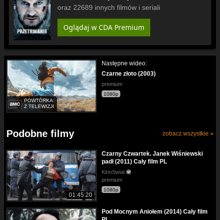
oraz 22689 innych filmów i seriali
Oglądaj w CDA Premium
Następne wideo:
Czarne złoto (2003)
premium
1080p
POWTÓRKA
Z TELEWIZJI
Podobne filmy
zobacz wszystkie »
Czarny Czwartek. Janek Wiśniewski
padł (2011) Cały film PL
KinoSwiat
premium
1080p
01:45:20
Pod Mocnym Aniołem (2014) Cały film
PL