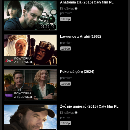
Anatomia zła (2015) Cały film PL
KinoSwiat
premium
1080p
01:56:46
Lawrence z Arabii (1962)
premium
1080p
POWTÓRKA
Z TELEWIZJI
Pokonać górę (2024)
premium
1080p
POWTÓRKA
Z TELEWIZJI
Żyć nie umierać (2015) Cały film PL
KinoSwiat
premium
1080p