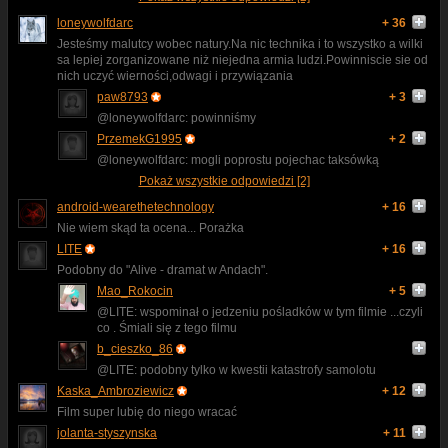
loneywolfdarc
+ 36
Jesteśmy malutcy wobec natury.Na nic technika i to wszystko a wilki
sa lepiej zorganizowane niż niejedna armia ludzi.Powinniscie sie od
nich uczyć wierności,odwagi i przywiązania
paw8793
+ 3
@loneywolfdarc: powinniśmy
PrzemekG1995
+ 2
@loneywolfdarc: mogli poprostu pojechac taksówką
Pokaż wszystkie odpowiedzi [2]
android-wearethetechnology
+ 16
Nie wiem skąd ta ocena... Porażka
LITE
+ 16
Podobny do "Alive - dramat w Andach".
Mao_Rokocin
+ 5
@LITE: wspominał o jedzeniu pośladków w tym filmie ...czyli
co . Śmiali się z tego filmu
b_cieszko_86
@LITE: podobny tylko w kwestii katastrofy samolotu
Kaska_Ambroziewicz
+ 12
Film super lubię do niego wracać
jolanta-styszynska
+ 11