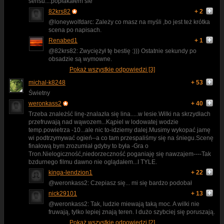
sensu....popłakałem sie
82krs82
+ 2
@loneywolfdarc: Zależy co masz na myśli ,bo jest też krótka
scena po napisach.
Renabed1
+ 1
@82krs82: Zwyciężył tę bestię :))) Ostatnie sekundy po
obsadzie są wymowne.
Pokaż wszystkie odpowiedzi [3]
michal-k8248
+ 53
Świetny
weronkass2
+ 40
Trzeba znależść linę-znalazła się lina.....w lesie.Wilki na skrzydłach
przefruwają nad wąwozem...Kąpiel w lodowatej wodzie
temp.powietrza -10...ale nic to-idziemy dalej.Musimy wykopać jamę
wi podtrzymywać ogień--a co tam przespaliśmy się na śniegu.Scenę
finałową bym zrozumiał gdyby to była -Gra o
Tron.Nielogiczność,niedorzeczność poganiaję się nawzajem----Tak
bzdurnego filmu dawno nie oglądałem...I TYLE.
kinga-lendzion1
+ 22
@weronkass2: Czepiasz się... mi się bardzo podobał
nick29101
+ 13
@weronkass2: Tak, ludzie miewają taką moc. A wilki nie
fruwają, tylko lepiej znają teren. I dużo szybciej się poruszają.
Pokaż wszystkie odpowiedzi [2]