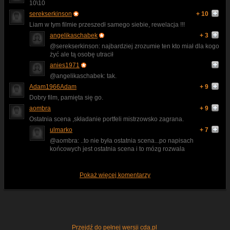
10\10
serekserkinson
+ 10
Liam w tym filmie przeszedł samego siebie, rewelacja !!!
angelikaschabek
+ 3
@serekserkinson: najbardziej zrozumie ten kto miał dla kogo
żyć ale tą osobę utracił
anies1971
@angelikaschabek: tak.
Adam1966Adam
+ 9
Dobry film, pamięta się go.
aombra
+ 9
Ostatnia scena ,składanie portfeli mistrzowsko zagrana.
ulmarko
+ 7
@aombra: ..to nie była ostatnia scena...po napisach
końcowych jest ostatnia scena i to mózg rozwala
Pokaż więcej komentarzy
Przejdź do pełnej wersji cda.pl