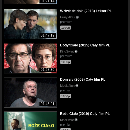
01:21:14
W świetle dnia (2013) Lektor PL
Filmy Akcji
premium
1080p
01:47:19
Body/Ciało (2015) Cały film PL
KinoSwiat
premium
1080p
01:28:36
Dom zły (2009) Cały film PL
Media4fun
premium
1080p
01:45:21
Boże Ciało (2019) Cały film PL
KinoSwiat
premium