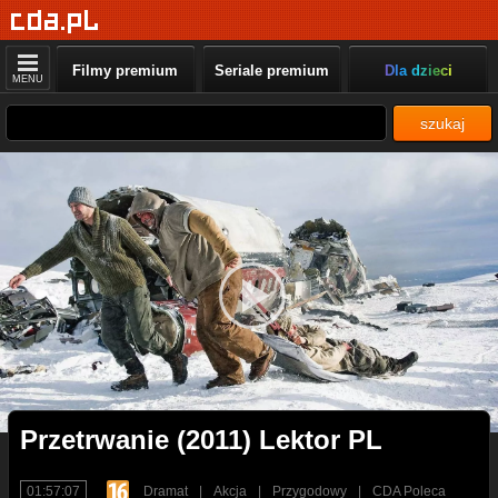
Filmy premium
Seriale premium
Dla dzieci
MENU
szukaj
Przetrwanie (2011) Lektor PL
01:57:07
Dramat
|
Akcja
|
Przygodowy
|
CDA Poleca