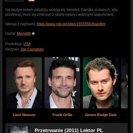
Na skutym lodem odludziu rozbija się samolot. Garstka ocalałych, aby
przetrwać, musi się zmierzyć z siłami natury i własnymi słabościami.
Wersja z napisami:
https://www.cda.pl/video/15555562ba/vfilm
Dodał:
Monolith
Produkcja:
USA
Reżyser:
Joe Carnahan
Liam Neeson
Frank Grillo
James Badge Dale
No
Przetrwanie (2011) Lektor PL