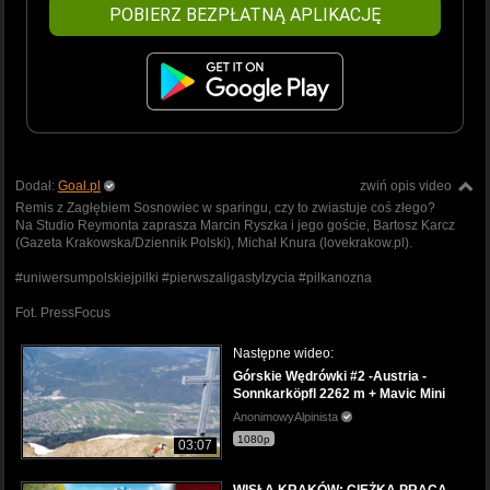
POBIERZ BEZPŁATNĄ APLIKACJĘ
Dodał:
Goal.pl
zwiń opis video
Remis z Zagłębiem Sosnowiec w sparingu, czy to zwiastuje coś złego?
Na Studio Reymonta zaprasza Marcin Ryszka i jego goście, Bartosz Karcz
(Gazeta Krakowska/Dziennik Polski), Michał Knura (lovekrakow.pl).
#uniwersumpolskiejpilki #pierwszaligastylzycia #pilkanozna
Fot. PressFocus
Następne wideo:
Górskie Wędrówki #2 -Austria -
Sonnkarköpfl 2262 m + Mavic Mini
AnonimowyAlpinista
1080p
03:07
WISŁA KRAKÓW: CIĘŻKA PRACA