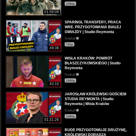
1080p
01:58:09
SPARINGI, TRANSFERY, PRACA
WRE. PRZYGOTOWANIA BIAŁEJ
GWIAZDY | Studio Reymonta
Goal.pl
720p
49:38
WISŁA KRAKÓW: POWRÓT
BŁASZCZYKOWSKIEGO | Studio
Reymonta
Goal.pl
1080p
43:10
JAROSŁAW KRÓLEWSKI GOŚCIEM
STUDIA REYMONTA | Studio
Reymonta | Wisła Kraków
Goal.pl
1080p
01:31:26
RUDE PRZYGOTOWUJE DRUŻYNĘ,
KRÓLEWSKI DORADZA