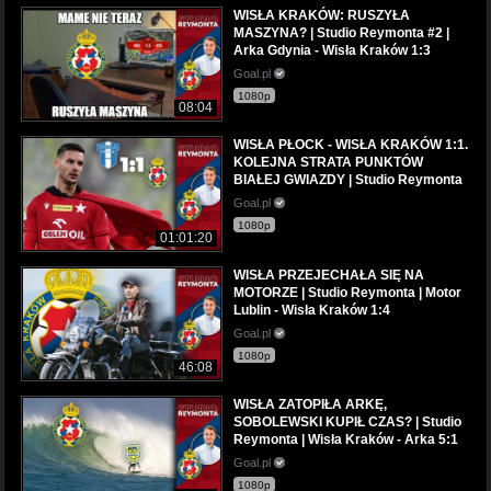
WISŁA KRAKÓW: RUSZYŁA
MASZYNA? | Studio Reymonta #2 |
Arka Gdynia - Wisła Kraków 1:3
Goal.pl
1080p
08:04
WISŁA PŁOCK - WISŁA KRAKÓW 1:1.
KOLEJNA STRATA PUNKTÓW
BIAŁEJ GWIAZDY | Studio Reymonta
Goal.pl
1080p
01:01:20
WISŁA PRZEJECHAŁA SIĘ NA
MOTORZE | Studio Reymonta | Motor
Lublin - Wisła Kraków 1:4
Goal.pl
1080p
46:08
WISŁA ZATOPIŁA ARKĘ,
SOBOLEWSKI KUPIŁ CZAS? | Studio
Reymonta | Wisła Kraków - Arka 5:1
Goal.pl
1080p