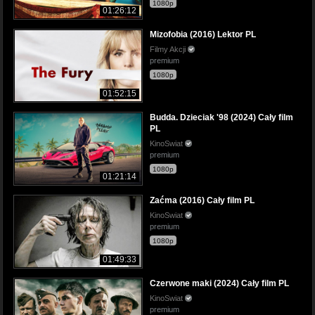
1080p
01:26:12
Mizofobia (2016) Lektor PL
Filmy Akcji
premium
1080p
01:52:15
Budda. Dzieciak '98 (2024) Cały film
PL
KinoSwiat
premium
1080p
01:21:14
Zaćma (2016) Cały film PL
KinoSwiat
premium
1080p
01:49:33
Czerwone maki (2024) Cały film PL
KinoSwiat
premium