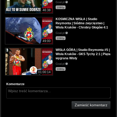
Goal.pl
1080p
46:38
KOSMICZNA WISŁA | Studio
Reymonta | Siódme zwycięstwo |
Wisła Kraków - Chrobry Głogów 4:1
Goal.pl
1080p
49:00
WISŁA GÓRĄ | Studio Reymonta #5 |
Wisła Kraków - GKS Tychy 2:1 | Piąta
wygrana Wisły
Goal.pl
1080p
01:00:14
Komentarze
Zamieść komentarz