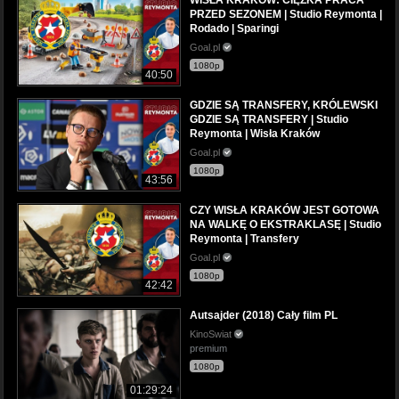
PRZED SEZONEM | Studio Reymonta |
Rodado | Sparingi
Goal.pl
1080p
40:50
GDZIE SĄ TRANSFERY, KRÓLEWSKI
GDZIE SĄ TRANSFERY | Studio
Reymonta | Wisła Kraków
Goal.pl
1080p
43:56
CZY WISŁA KRAKÓW JEST GOTOWA
NA WALKĘ O EKSTRAKLASĘ | Studio
Reymonta | Transfery
Goal.pl
1080p
42:42
Autsajder (2018) Cały film PL
KinoSwiat
premium
1080p
01:29:24