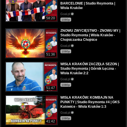
BARCELONIE | Studio Reymonta |
Wisła Kraków
Goal.pl
58:20
1080p
ZNOWU ZWYCIĘSTWO - ZNOWU MY |
Studio Reymonta | Wisła Kraków -
Chojniczanka Chojnice
Goal.pl
1080p
51:36
WISŁA KRAKÓW ZACZĘŁA SEZON |
Studio Reymonta | Górnik Łęczna -
Wisła Kraków 2:2
Goal.pl
1080p
51:47
WISŁA KRAKÓW: KOMBAJN NA
PUNKTY | Studio Reymonta #4 | GKS
Katowice - Wisła Kraków 1:3
Goal.pl
1080p
41:42