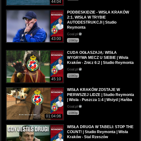
44:04
PODBESKIDZIE - WISŁA KRAKÓW
2:1. WISŁA W TRYBIE
AUTODESTRUKCJI | Studio
Reymonta
Goal.pl
43:00
1080p
CUDA OGŁASZAJĄ: WISŁA
WYGRYWA MECZ U SIEBIE | Wisła
Kraków - Znicz 6:2 | Studio Reymonta
Goal.pl
1080p
45:10
WISŁA KRAKÓW ZOSTAJE W
PIERWSZEJ LIDZE | Studio Reymonta
| Wisła - Puszcza 1:4 | Wstyd | Hańba
Goal.pl
1080p
01:04:06
WISŁA DRUGA W TABELI: STOP THE
COUNT! | Studio Reymonta | Wisła
Kraków - Stal Rzeszów