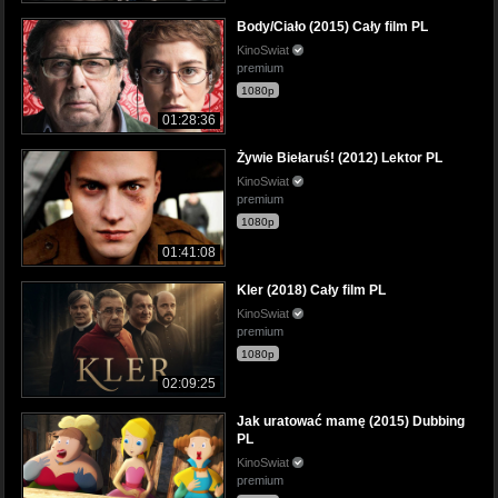
Body/Ciało (2015) Cały film PL
KinoSwiat
premium
1080p
01:28:36
Żywie Biełaruś! (2012) Lektor PL
KinoSwiat
premium
1080p
01:41:08
Kler (2018) Cały film PL
KinoSwiat
premium
1080p
02:09:25
Jak uratować mamę (2015) Dubbing
PL
KinoSwiat
premium