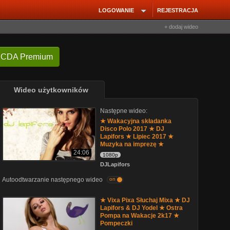
LOGOWANIE
REJESTRACJA
+ dodaj wideo
 CDA Premium
Wideo użytkowników
Następne wideo:
★ Wakacyjna składanka
Disco Polo 2017 ★ DJ
Lapifors ★ Lipiec 2017 ★
Muzyka na imprezę ★
24:06
1080p
DJLapifors
Autoodtwarzanie następnego wideo
on
★ Vixa Pixa Słuchaj Mixa ★ DJ
Lapifors & DJ Yodel ★ Ostra
Pompa na Wakacje 2k17 ★
Pompeczki