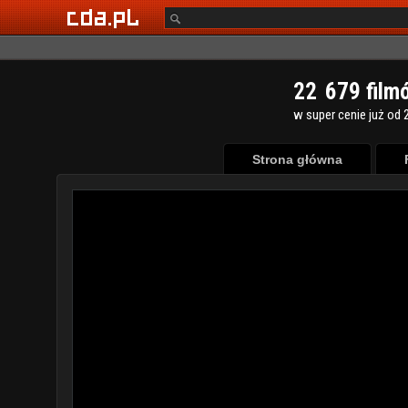
2
2
6
7
9
film
w super cenie już od 2
Strona główna