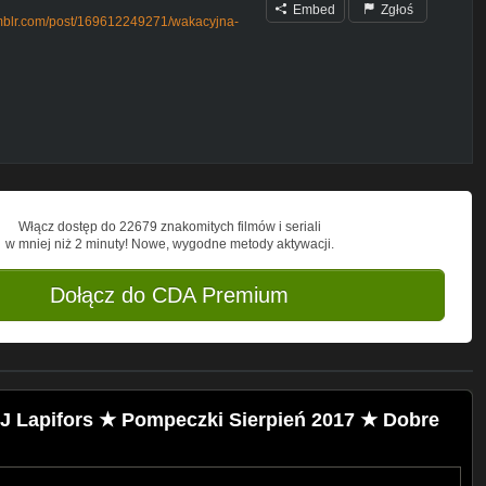
Embed
Zgłoś
umblr.com/post/169612249271/wakacyjna-
Włącz dostęp do 22679 znakomitych filmów i seriali
w mniej niż 2 minuty! Nowe, wygodne metody aktywacji.
Dołącz do CDA Premium
 Lapifors ★ Pompeczki Sierpień 2017 ★ Dobre