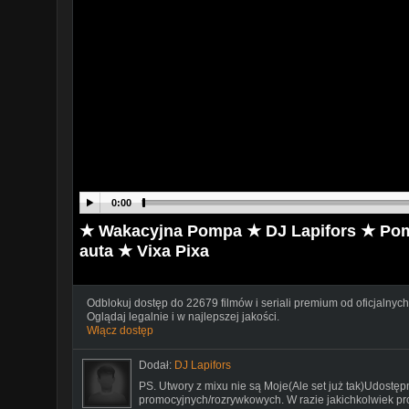
0:00
★ Wakacyjna Pompa ★ DJ Lapifors ★ Pomp
auta ★ Vixa Pixa
Odblokuj dostęp do 22679 filmów i seriali premium od oficjalnych
Oglądaj legalnie i w najlepszej jakości.
Włącz dostęp
Dodał:
DJ Lapifors
PS. Utwory z mixu nie są Moje(Ale set już tak)Udostę
promocyjnych/rozrywkowych. W razie jakichkolwiek pr