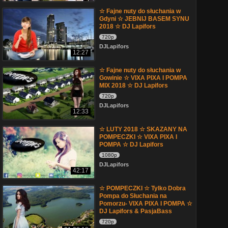
☆ Fajne nuty do słuchania w
Gdyni ☆ JEBNIJ BASEM SYNU
2018 ☆ DJ Lapifors
720p
DJLapifors
12:27
☆ Fajne nuty do słuchania w
Gowinie ☆ VIXA PIXA I POMPA
MIX 2018 ☆ DJ Lapifors
720p
DJLapifors
12:33
☆ LUTY 2018 ☆ SKAZANY NA
POMPECZKI ☆ VIXA PIXA I
POMPA ☆ DJ Lapifors
1080p
DJLapifors
42:17
☆ POMPECZKI ☆ Tylko Dobra
Pompa do Słuchania na
Pomorzu- VIXA PIXA I POMPA ☆
DJ Lapifors & PasjaBass
720p