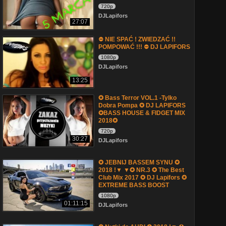
720p
DJLapifors
27:07
⛔ NIE SPAĆ ! ZWIEDZAĆ !!
POMPOWAĆ !!! ⛔ DJ LAPIFORS
1080p
DJLapifors
13:25
✪ Bass Terror VOL.1 -Tylko
Dobra Pompa ✪ DJ LAPIFORS
✪BASS HOUSE & FIDGET MIX
2018✪
720p
30:27
DJLapifors
✪ JEBNIJ BASSEM SYNU ✪
2018 !▼ ▼✪ NR.3 ✪ The Best
Club Mix 2017 ✪ DJ Lapifors ✪
EXTREME BASS BOOST
1080p
01:11:15
DJLapifors