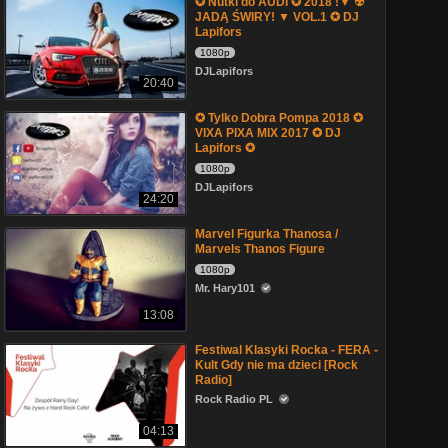
✪ Nutki do AUDI ✪ 2018 !▼ ☢
JADĄ ŚWIRY! ▼ VOL.1 ✪ DJ
Lapifors
1080p
DJLapifors
20:40
✪ Tylko Dobra Pompa 2018 ✪
VIXA PIXA MIX 2017 ✪ DJ
Lapifors ✪
1080p
DJLapifors
24:20
Marvel Figurka Thanosa /
Marvels Thanos Figure
1080p
Mr. Hary101
13:08
Festiwal Klasyki Rocka - FERA -
Kult Gdy nie ma dzieci [Rock
Radio]
Rock Radio PL
04:13