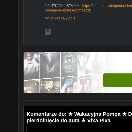
**** TRACKLISTA **** :
https://loudsandwichpeanut.t
pompa-dj-lapifors-pompeczki
pokaż cały opis
Komentarze do: ★ Wakacyjna Pompa ★ DJ
pierdolnięcie do auta ★ Vixa Pixa