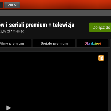
ów i seriali premium + telewizja
Dołącz
do
3,99 zł / miesiąc
Filmy premium
Seriale premium
Dla dzieci