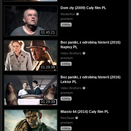
Dom zły (2009) Cały film PL
Media4fun
premium
1080p
01:45:21
Bez paniki, z odrobiną histerii (2016)
Napisy PL
Video Brothers
premium
1080p
01:29:39
Bez paniki, z odrobiną histerii (2016)
Lektor PL
Video Brothers
premium
1080p
01:29:39
Miasto 44 (2014) Cały film PL
KinoSwiat
premium
1080p