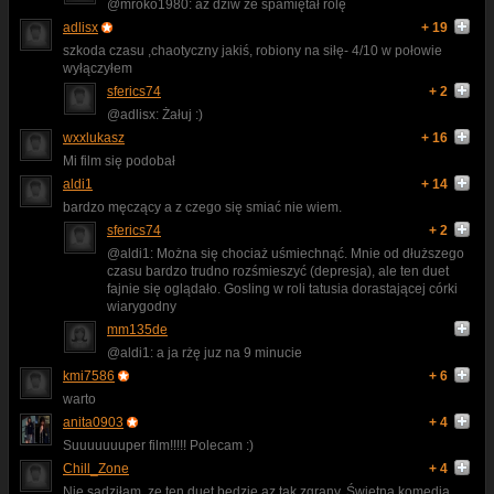
@mroko1980: aż dziw że spamiętał rolę
adlisx
+ 19
szkoda czasu ,chaotyczny jakiś, robiony na siłę- 4/10 w połowie
wyłączyłem
sferics74
+ 2
@adlisx: Żałuj :)
wxxlukasz
+ 16
Mi film się podobał
aldi1
+ 14
bardzo męczący a z czego się smiać nie wiem.
sferics74
+ 2
@aldi1: Można się chociaż uśmiechnąć. Mnie od dłuższego
czasu bardzo trudno rozśmieszyć (depresja), ale ten duet
fajnie się oglądało. Gosling w roli tatusia dorastającej córki
wiarygodny
mm135de
@aldi1: a ja rżę juz na 9 minucie
kmi7586
+ 6
warto
anita0903
+ 4
Suuuuuuuper film!!!!! Polecam :)
Chill_Zone
+ 4
Nie sadziłam, ze ten duet będzie az tak zgrany. Świetna komedia,