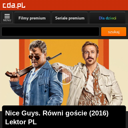
Filmy premium
Seriale premium
Dla dzieci
MENU
szukaj
Nice Guys. Równi goście (2016)
Lektor PL