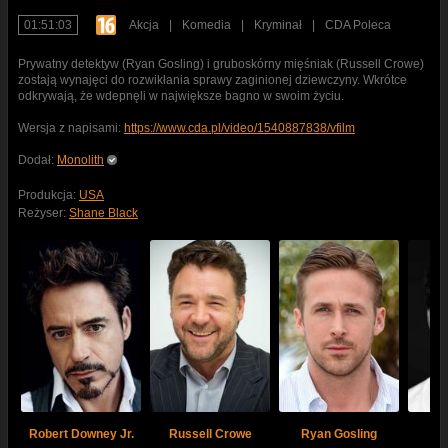
01:51:03
Akcja
|
Komedia
|
Kryminał
|
CDA Poleca
Prywatny detektyw (Ryan Gosling) i gruboskórny mięśniak (Russell Crowe)
zostają wynajęci do rozwikłania sprawy zaginionej dziewczyny. Wkrótce
odkrywają, że wdepnęli w największe bagno w swoim życiu.
Wersja z napisami:
https://www.cda.pl/video/1540887838/vfilm
Dodał:
Monolith
Produkcja:
USA
Reżyser:
Shane Black
Robert Downey Jr.
Russell Crowe
Ryan Gosling
Ma