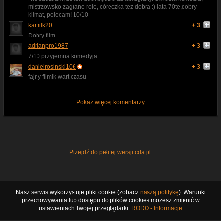
mistrzowsko zagrane role, córeczka tez dobra :) lata 70te,dobry
klimat, polecam! 10/10
kamilk20
+ 3
Dobry film
adrianpro1987
+ 3
7/10 przyjemna komedyja
danielrosinski106
+ 3
fajny filmik wart czasu
Pokaż więcej komentarzy
Przejdź do pełnej wersji cda.pl
Nasz serwis wykorzystuje pliki cookie (zobacz
naszą politykę
). Warunki
przechowywania lub dostępu do plików cookies możesz zmienić w
ustawieniach Twojej przeglądarki.
RODO - Informacje