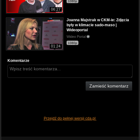
1080p
06:27
Joanna Majstrak w CKM-ie: Zdjęcia
były w klimacie sado-maso |
Wideoportal
Wideo Portal
1080p
01:24
Komentarze
Zamieść komentarz
Przejdź do pełnej wersji cda.pl