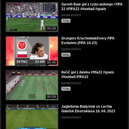
Gareth Bale gol z rzutu wolnego / FIFA
22 #FIFA22 #football #goals
bartekshorts1
720p
00:09
Grzegorz KrychowiakEvery FIFA
Evolution (FIFA 10-23)
bartekshorts1
480p
00:46
Iloćić gol z daleka #fifa22 #goals
#football /FIFA22
bartekshorts1
720p
00:09
Jagiellonia Białystok vs Lechia
Gdańsk Ekstraklasa 10. 04. 2023
bartekshorts1