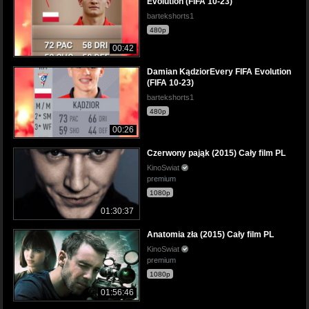
Evolution (FIFA 10-23)
bartekshorts1
480p
00:42
Damian KądziorEvery FIFA Evolution
(FIFA 10-23)
bartekshorts1
480p
00:26
Czerwony pająk (2015) Cały film PL
KinoSwiat
premium
1080p
01:30:37
Anatomia zła (2015) Cały film PL
KinoSwiat
premium
1080p
01:56:46