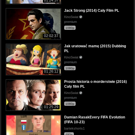
01:24:57
Jack Strong (2014) Cały Film PL
KinoSwiat
premium
1080p
02:02:37
Jak uratować mamę (2015) Dubbing
PL
KinoSwiat
premium
1080p
01:26:12
Prosta historia o morderstwie (2016)
Cały film PL
KinoSwiat
premium
1080p
01:25:29
Damian RasakEvery FIFA Evolution
(FIFA 10-23)
bartekshorts1
480p