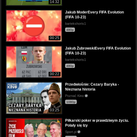
14:32
Jakub ModerEvery FIFA Evolution
(FIFA 10-23)
bartekshorts1
480p
00:25
Jakub ŻubrowskiEvery FIFA Evolution
(FIFA 10-23)
bartekshorts1
480p
00:22
Przedwiośnie: Cezary Baryka -
Nieznana historia
Poznać Kino
1080p
03:25
Piłkarski poker w prawdziwym życiu.
Polały się łzy
Sport.pl