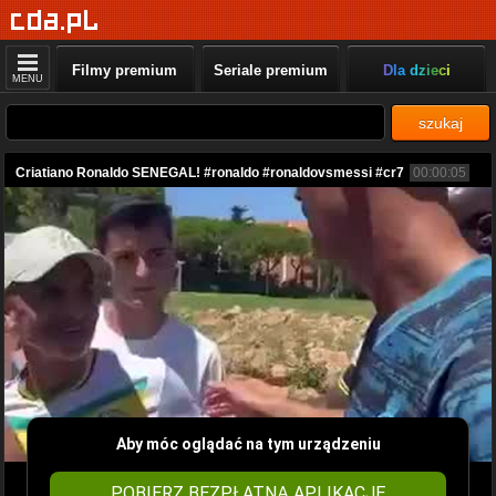
Filmy premium
Seriale premium
Dla dzieci
MENU
szukaj
Criatiano Ronaldo SENEGAL! #ronaldo #ronaldovsmessi #cr7
00:00:05
Aby móc oglądać na tym urządzeniu
POBIERZ BEZPŁATNĄ APLIKACJĘ