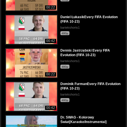
00:22
Daniel ŁukasikEvery FIFA Evolution
(FIFA 10-23)
bartekshorts1
480p
00:42
Dennis Jastrzębski Every FIFA
Evolution (FIFA 10-23)
bartekshorts1
480p
00:22
Dominik FurmanEvery FIFA Evolution
(FIFA 10-23)
bartekshorts1
480p
00:42
Dr. SWAG - Kolorowy
Świat[Karaoke/Instrumental]