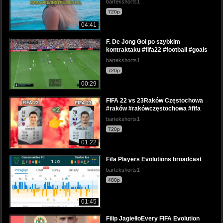
bartekshorts1
720p
04:41
F. De Jong Gol po szybkim
kontraktaku #fifa22 #football #goals
bartekshorts1
720p
00:29
FIFA 22 vs 23Raków Częstochowa
#raków #rakówczęstochowa #fifa
bartekshorts1
720p
01:22
Fifa Players Evolutions broadcast
bartekshorts1
480p
01:45
Filip JagiełłoEvery FIFA Evolution