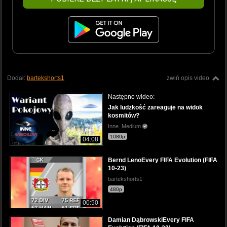
Dodał:
bartekshorts1
zwiń opis video
Następne wideo:
Jak ludzkość zareaguje na widok
kosmitów?
Inne_Medium
1080p
04:08
Bernd LenoEvery FIFA Evolution (FIFA
10-23)
bartekshorts1
480p
00:50
Damian DąbrowskiEvery FIFA