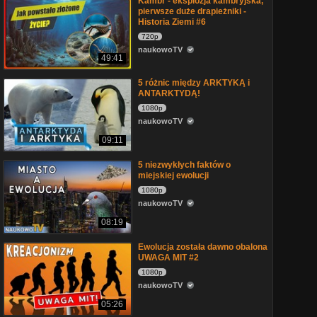
Kambr - eksplozja kambryjska,
pierwsze duże drapieżniki -
Historia Ziemi #6
720p
naukowoTV
49:41
5 różnic między ARKTYKĄ i
ANTARKTYDĄ!
1080p
naukowoTV
09:11
5 niezwykłych faktów o
miejskiej ewolucji
1080p
naukowoTV
08:19
Ewolucja została dawno obalona
UWAGA MIT #2
1080p
naukowoTV
05:26