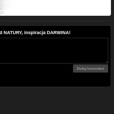
le.php?id100086443628037
ski
 NATURY, inspiracja DARWINA!
Dodaj komentarz
wierzęta i rośliny dostosowują się do
ds
(wraz z przypisami)
o Elements.