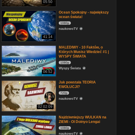
05:50
Ocean Spokojny - największy
ocean świata!
1080p
naukowoTV
41:14
MALEDIWY - 10 Faktów, o
Których Musisz Wiedzieć #1 |
WYSPY ŚWIATA
1080p
Wyspy Świata
06:52
Jak powstała TEORIA
EWOLUCJI?
720p
naukowoTV
02:02:09
Najdziwniejszy WULKAN na
ZIEMI - Ol Doinyo Lengai
1080p
naukowoTV