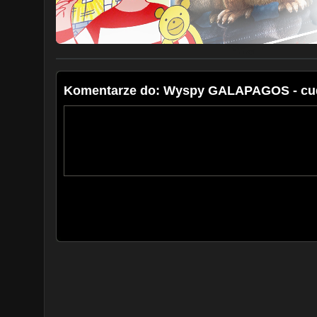
Sklep na facebooku
https://www.facebook.com/profi
DODATKOWE LINKI:
Facebook
https://www.facebook.com/naukowotv/
Instagram
https://www.instagram.com/naukowotv
Drugi kanał
https://www.youtube.com/c/krzysiekpoznan
Discord
https://discord.gg/dmH6FkaSDv
Grupa na facebooku
https://goo.gl/pKsCcJ
Komentarze do: Wyspy GALAPAGOS - cud
----------------------------------------
Muzyka ze zbiorów Envato Elements:
- Inspiring Epic
- Atmospheric Soundscape Meditation
- Moonlight Sonata
- Planet Earth
----------------------------------------
WYBRANA BIBLIOGRAFIA:
Robert Dunn Historia naturalna przyszlości
Menno Schilthuzen Ewolucja w miejskiej dżungli: Jak z
życia wśród nas
Steve Parker, Alice Roberts Historia Ewolucji
https://www.galapagos.org/about_galapagos/history/
https://en.wikipedia.org/wiki/Gal%C3%A1pagos_Islan
----------------------------------------
W filmie wykorzystano zdjecia i nagrania z bazy Envat
#naukowotv #geografia #ewolucja