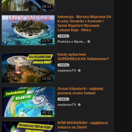
08:14
Indonezja - Morska Wyprawa Do
Krainy Smoków z Komodo i
Setek Rajskich Wysepek -
Labuan Bajo - Rinca
1080p
23:57
Podróże z Macie...
Kiedy wybuchnie
SUPERWULKAN Yellowstone?
1080p
naukowoTV
12:02
Ocean Atlantycki - najlepiej
poznany ocean świata!
1080p
naukowoTV
46:31
RÓW MARIAŃSKI - najgłębsze
miejsce na Ziemi!