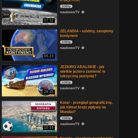
KSIĘŻYCU!
1080p
naukowoTV
07:32
ZELANDIA - siódmy, zatopiony
kontynent
1080p
naukowoTV
05:23
JEZIORO ARALSKIE - jak
wielkie jezioro zamienić w
toksyczną pustynię?
1080p
naukowoTV
28:35
Katar - przegląd geograficzny,
jak klimat kraju wpływa na
Mundial?
1080p
naukowoTV
10:14