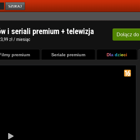
ów i seriali premium + telewizja
Dołącz
do
3,99 zł / miesiąc
Filmy premium
Seriale premium
Dla dzieci