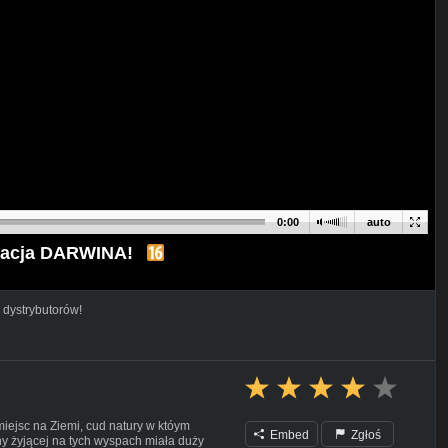
0:00
auto
racja DARWINA!
 dystrybutorów!
iejsc na Ziemi, cud natury w któym
Embed
Zgłoś
ny żyjącej na tych wyspach miała duży