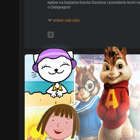
wpływ na badania Karola Darwina i powstanie teorii 
o Galapagos!
Spis treści:
pokaż cały opis
0:00 Wstęp
0:29 Geografia Galapagos
2:17 Geologia, wulkanizm i tektonika
5:28 Klimat
6:14 Ewolucja fauny
7:54 Żółwie słoniowe
9:09 Legwan morski
9:41 Podziękowania dla Patronów
10:07 Ptaki
11:46 Zięby Darwina
12:53 Ochrona Galapagos
----------------------------------------
Jeśli chcesz mieć realny wpływ na jakość i ilość publ
możesz zostać moim Patronem
PATRONITE
https://patronite.pl/NaukowoTV
lub postawić mi kawę:
BUYCOFFEE buycoffee.to/naukowotv
Wszelkie środki przekazywane są na rozwój projektu.
----------------------------------------
DZIAŁALNOŚĆ NAUKOWOTV:
Kontakt E-mail: krzysiek.naukowotv@gmail.com
SKLEP PREHISTORIC SHOP:
Strona sklepu
https://prehistoricshop.pl/