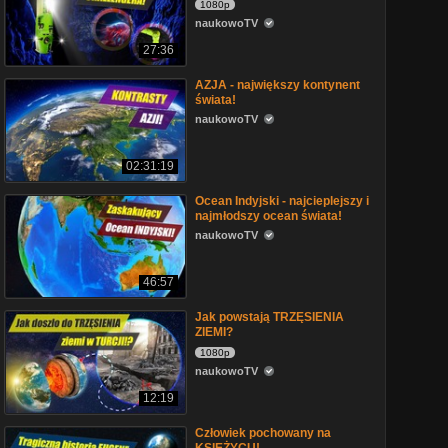
1080p
naukowoTV
27:36
AZJA - największy kontynent
świata!
naukowoTV
02:31:19
Ocean Indyjski - najcieplejszy i
najmłodszy ocean świata!
naukowoTV
46:57
Jak powstają TRZĘSIENIA
ZIEMI?
1080p
naukowoTV
12:19
Człowiek pochowany na