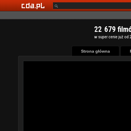
2
2
6
7
9
film
w super cenie już od 2
Strona główna