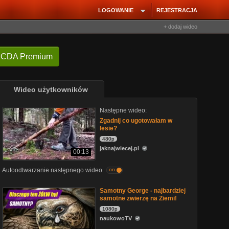
LOGOWANIE
REJESTRACJA
+ dodaj wideo
 CDA Premium
Wideo użytkowników
Następne wideo:
Zgadnij co ugotowałam w
lesie?
480p
jaknajwiecej.pl
00:13
Autoodtwarzanie następnego wideo
on
Samotny George - najbardziej
samotne zwierzę na Ziemi!
1080p
naukowoTV