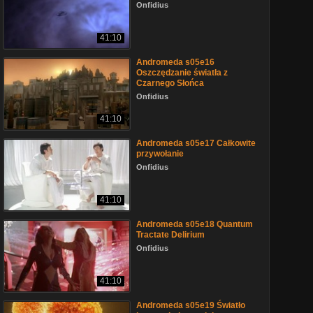
Onfidius
41:10
Andromeda s05e16
Oszczędzanie światła z
Czarnego Słońca
Onfidius
41:10
Andromeda s05e17 Całkowite
przywołanie
Onfidius
41:10
Andromeda s05e18 Quantum
Tractate Delirium
Onfidius
41:10
Andromeda s05e19 Światło