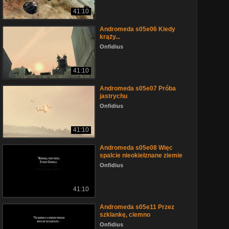
41:10
Andromeda s05e06 Kiedy
krąży...
Onfidius
41:10
Andromeda s05e07 Próba
jastrychu
Onfidius
41:10
Andromeda s05e08 Więc
spalcie nieokiełznane ziemie
Onfidius
41:10
Andromeda s05e11 Przez
szklankę, ciemno
Onfidius