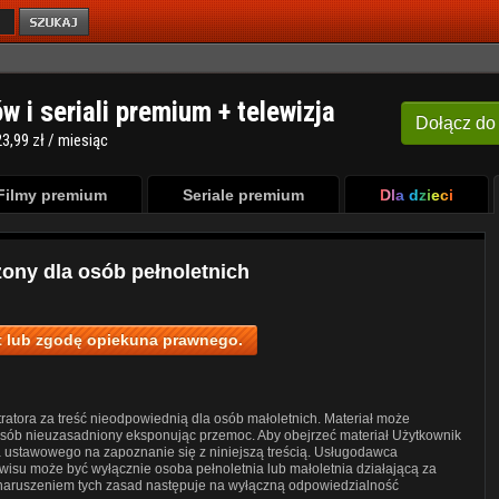
ów i seriali premium + telewizja
Dołącz
do
3,99 zł / miesiąc
Filmy premium
Seriale premium
Dla dzieci
zony dla osób pełnoletnich
 lub zgodę opiekuna prawnego.
ratora za treść nieodpowiednią dla osób małoletnich. Materiał może
posób nieuzasadniony eksponując przemoc. Aby obejrzeć materiał Użytkownik
a ustawowego na zapoznanie się z niniejszą treścią. Usługodawca
wisu może być wyłącznie osoba pełnoletnia lub małoletnia działającą za
 naruszeniem tych zasad następuje na wyłączną odpowiedzialność