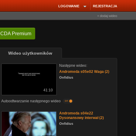
LOGOWANIE
REJESTRACJA
+ dodaj wideo
 CDA Premium
Wideo użytkowników
Następne wideo:
Andromeda s05e02 Waga (2)
Onfidius
41:10
Autoodtwarzanie następnego wideo
on
Andromeda s04e22
Dysonansowy interwał (2)
Onfidius