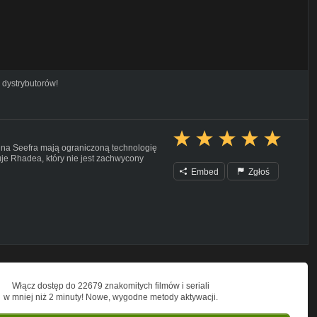
 dystrybutorów!
y na Seefra mają ograniczoną technologię
uje Rhadea, który nie jest zachwycony
Embed
Zgłoś
Włącz dostęp do 22679 znakomitych filmów i seriali
w mniej niż 2 minuty! Nowe, wygodne metody aktywacji.