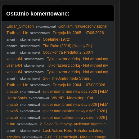
Ostatnio komentowane:
Edgar_Simpson
Gonjiam: Nawiedzony szpital
skomentował
(2018) Lektor PL
Truth_or_Lie
Pozycja Nr. 2065 ... /7/08/2026 ...
skomentował
Opętanie (1972)
anonim
skomentował
The Rake (2018) (Napisy PL)
anonim
skomentował
Obcy kontra Predator 2 [2007]
anonim
skomentował
[Theatrical Cut][1080p][BDRip][x264][ Lektor PL]
vesna-64
Tylko razem z córką - Not without my
skomentował
daughter (1991) Lektor
vesna-64
Tylko razem z córką - Not without my
skomentował
daughter (1991) Lektor
vesna-64
Tylko razem z córką - Not without my
skomentował
daughter (1991) Lektor
SF. - The Andromeda Strain .
anonim
skomentował
Tajemnica. Andromedy. (1971) lektor
Truth_or_Lie
Pozycja Nr. 2064 ... 07/08/2026 ...
skomentował
english subtitles Only ...
plaza5
spider man brand new day 2026 | FỉLM
skomentował
W OPỉSỉE
HorrroSouls
WV NR - Meowstep | Cat
skomentował
Meowing (Dubstep Remix)
plaza5
spider man brand new day 2026 | FỉLM
skomentował
W OPỉSỉE
plaza5
spider man całkiem nowy dzień 2026 |
skomentował
FỉLM W OPỉSỉE
plaza5
spider man całkiem nowy dzień 2026 |
skomentował
FỉLM W OPỉSỉE
bube
2. David Duchovny- archiwum tajemnic -
skomentował
2. 9.
Last. Action. Hero. Bohater. ostatniej.
anonim
skomentował
akcji. 1993. Lektor.pl
sznytlok
7-08 * Czarodziejki - Magia niemego
skomentował