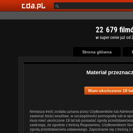
2
2
6
7
9
film
w super cenie już od 2
Strona główna
Materiał przeznac
Mam ukończone 18 lat
Niniejsza treść została uznana przez Użytkowników lub Administ
zawierać treści wrażliwe, w szczególności pornografię lub w s
musi mieć ukończone 18 lat lub posiadać zgodę przedstawiciel
zastrzega, że zgodnie z treścią Regulaminu, Użytkownikiem Ser
zgodą przedstawiciela ustawowego. Zapoznanie się z treścią z