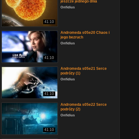
jeszcze jednego dnia
Onfidius
41:10
Andromeda s05e20 Chaos i
jego bezruch
Onfidius
41:10
Andromeda s05e21 Serce
podróży (1)
Onfidius
41:10
Andromeda s05e22 Serce
podróży (2)
Onfidius
41:10