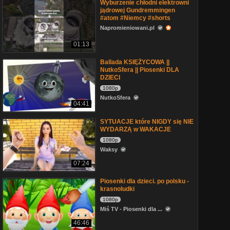
Wyburzenie chłodni elektrowni
jądrowej Gundremmingen
#atom #Niemcy #shorts
Napromieniowani.pl
01:13
Ballada KSIĘŻYCOWA ||
NutkoSfera || Piosenki DLA
DZIECI
1080p
NutkoSfera
04:41
SYTUACJE które NIGDY się NIE
WYDARZĄ w WAKACJE
1080p
Waksy
07:24
Piosenki dla dzieci. po polsku -
krasnoludki
1080p
Miś TV - Piosenki dla ...
46:46