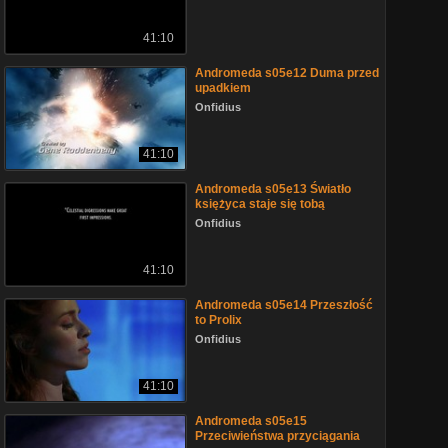
41:10
Andromeda s05e12 Duma przed
upadkiem
Onfidius
41:10
Andromeda s05e13 Światło
księżyca staje się tobą
Onfidius
41:10
Andromeda s05e14 Przeszłość
to Prolix
Onfidius
41:10
Andromeda s05e15
Przeciwieństwa przyciągania