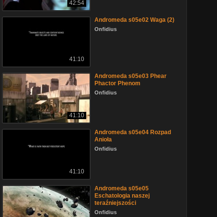
42:54
Andromeda s05e02 Waga (2)
Onfidius
41:10
Andromeda s05e03 Phear
Phactor Phenom
Onfidius
41:10
Andromeda s05e04 Rozpad
Anioła
Onfidius
41:10
Andromeda s05e05
Eschatologia naszej
teraźniejszości
Onfidius