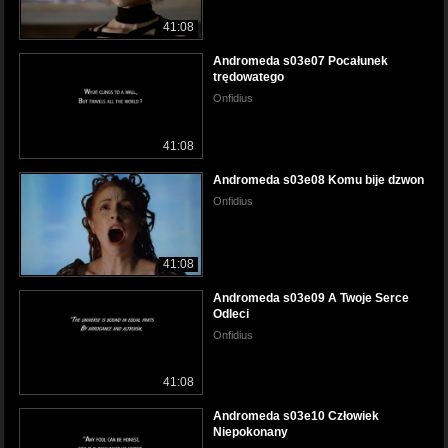
41:08
Andromeda s03e07 Pocałunek
trędowatego
Onfidius
41:08
Andromeda s03e08 Komu bije dzwon
Onfidius
41:08
Andromeda s03e09 A Twoje Serce
Odleci
Onfidius
41:08
Andromeda s03e10 Człowiek
Niepokonany