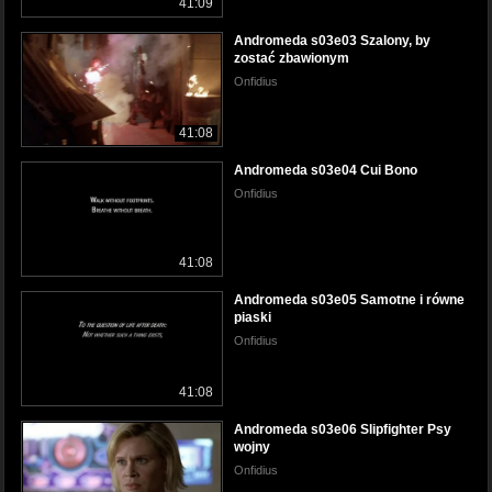
41:09
Andromeda s03e03 Szalony, by
zostać zbawionym
Onfidius
41:08
Andromeda s03e04 Cui Bono
Onfidius
41:08
Andromeda s03e05 Samotne i równe
piaski
Onfidius
41:08
Andromeda s03e06 Slipfighter Psy
wojny
Onfidius