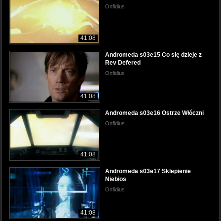
Onfidius
41:08
Andromeda s03e15 Co się dzieje z
Rev Defered
Onfidius
41:08
Andromeda s03e16 Ostrze Włóczni
Onfidius
41:08
Andromeda s03e17 Sklepienie
Niebios
Onfidius
41:08