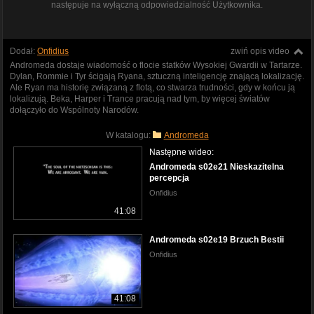
następuje na wyłączną odpowiedzialność Użytkownika.
Dodał:
Onfidius
zwiń opis video
Andromeda dostaje wiadomość o flocie statków Wysokiej Gwardii w Tartarze.
Dylan, Rommie i Tyr ścigają Ryana, sztuczną inteligencję znającą lokalizację.
Ale Ryan ma historię związaną z flotą, co stwarza trudności, gdy w końcu ją
lokalizują. Beka, Harper i Trance pracują nad tym, by więcej światów
dołączyło do Wspólnoty Narodów.
W katalogu:
Andromeda
Następne wideo:
Andromeda s02e21 Nieskazitelna
percepcja
Onfidius
41:08
Andromeda s02e19 Brzuch Bestii
Onfidius
41:08