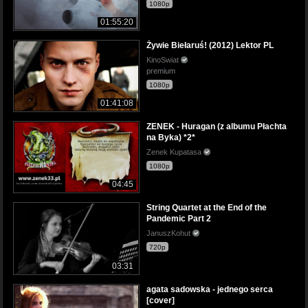
1080p
01:55:20
Żywie Biełaruś! (2012) Lektor PL
KinoSwiat
premium
1080p
01:41:08
ZENEK - Huragan (z albumu Płachta
na Byka) *2*
Zenek Kupatasa
1080p
04:45
String Quartet at the End of the
Pandemic Part 2
JanuszKohut
720p
03:31
agata sadowska - jednego serca
[cover]