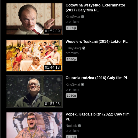
Gotowi na wszystko. Exterminator
(2017) Cały film PL
KinoSwiat
premium
1080p
01:52:39
Wesele w Toskanii (2014) Lektor PL
Filmy Akcji
premium
1080p
01:44:13
Ostatnia rodzina (2016) Cały film PL
KinoSwiat
premium
1080p
01:57:28
Popek. Każda z blizn (2022) Cały film
PL
Netlook
premium
1080p