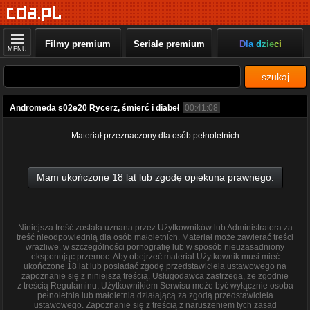
Filmy premium
Seriale premium
Dla dzieci
MENU
szukaj
Andromeda s02e20 Rycerz, śmierć i diabeł
00:41:08
Materiał przeznaczony dla osób pełnoletnich
Mam ukończone 18 lat lub zgodę opiekuna prawnego.
Niniejsza treść została uznana przez Użytkowników lub Administratora za
treść nieodpowiednią dla osób małoletnich. Materiał może zawierać treści
wrażliwe, w szczególności pornografię lub w sposób nieuzasadniony
eksponując przemoc. Aby obejrzeć materiał Użytkownik musi mieć
ukończone 18 lat lub posiadać zgodę przedstawiciela ustawowego na
zapoznanie się z niniejszą treścią. Usługodawca zastrzega, że zgodnie
z treścią Regulaminu, Użytkownikiem Serwisu może być wyłącznie osoba
pełnoletnia lub małoletnia działającą za zgodą przedstawiciela
ustawowego. Zapoznanie się z treścią z naruszeniem tych zasad