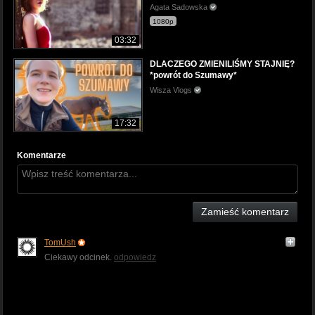
Agata Sadowska
1080p
03:32
DLACZEGO ZMIENILIŚMY STAJNIĘ?
*powrót do Szumawy*
Wisza Vlogs
17:32
Komentarze
Zamieść komentarz
TomUsh
Ciekawy odcinek.
odpowiedz