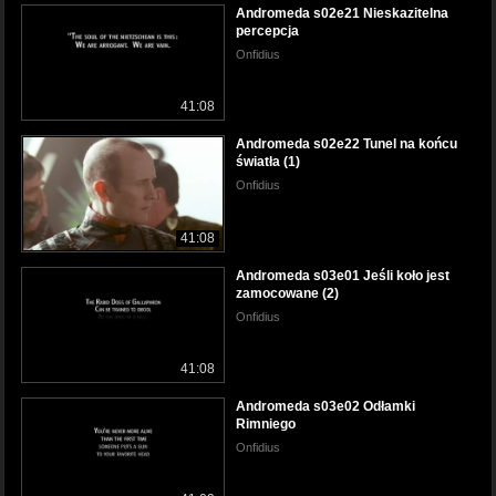
Andromeda s02e21 Nieskazitelna
percepcja
Onfidius
41:08
Andromeda s02e22 Tunel na końcu
światła (1)
Onfidius
41:08
Andromeda s03e01 Jeśli koło jest
zamocowane (2)
Onfidius
41:08
Andromeda s03e02 Odłamki
Rimniego
Onfidius