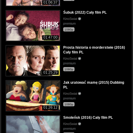
01:06:37
Śubuk (2022) Cały film PL
KinoSwiat
premium
1080p
01:47:00
Prosta historia o morderstwie (2016)
Cały film PL
KinoSwiat
premium
1080p
01:25:29
Jak uratować mamę (2015) Dubbing
PL
KinoSwiat
premium
1080p
01:26:12
Smoleńsk (2016) Cały film PL
KinoSwiat
premium