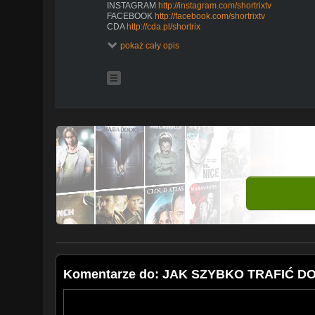
INSTAGRAM
http://instagram.com/shortrixtv
FACEBOOK
http://facebook.com/shortrixtv
CDA
http://cda.pl/shortrix
CONTACT hello@videobrothers.tv
pokaż cały opis
SHORTRIX to komediowy projekt, w którym Dakann wra
telefonem. Spontan, absurdalny humor, zaskakujące sc
znajdziesz na tym kanale. Zostaw suba i nie przegap 
--------------------------------------------------------------------------
Copyright © Video Brothers. All rights reserved
--------------------------------------------------------------------------
PROSIMY NIE KOPIOWAĆ NA INNE KANAŁY
#Shortrix #Dakann #Komedia
Komentarze do: JAK SZYBKO TRAFIĆ DO