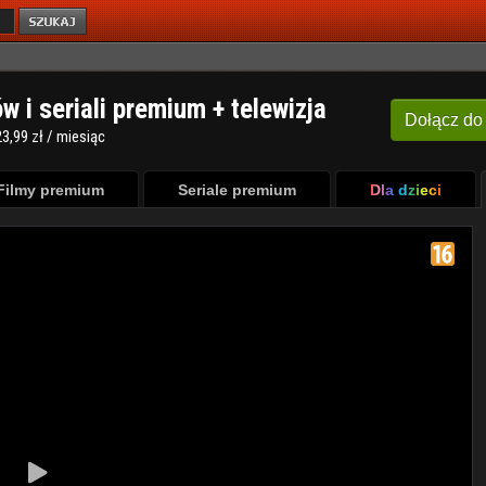
ów i seriali premium + telewizja
Dołącz
do
3,99 zł / miesiąc
Filmy premium
Seriale premium
Dla dzieci