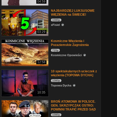
04:59
NAJBARDZIEJ LUKSUSOWE
WIĘZIENIA na ŚWIECIE!
1080p
xFisiel
03:29
Kosmiczne Więzienia i
Pozaziemskie Zagrożenia
720p
Kosmiczne Opowieści
12:58
10 spektakularnych ucieczek z
więzienia [TOPOWA DYCHA]
1080p
Topowa Dycha
10:35
BROŃ ATOMOWA W POLSCE.
GEN. SKRZYPCZAK OSTRO:
POWINNI TRAFIĆ PRZED SĄD
1080p