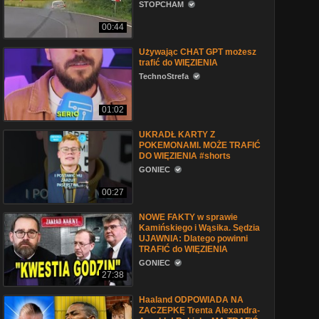
STOPCHAM
00:44
Używając CHAT GPT możesz
trafić do WIĘZIENIA
TechnoStrefa
01:02
UKRADŁ KARTY Z
POKEMONAMI. MOŻE TRAFIĆ
DO WIĘZIENIA #shorts
GONIEC
00:27
NOWE FAKTY w sprawie
Kamińskiego i Wąsika. Sędzia
UJAWNIA: Dlatego powinni
TRAFIĆ do WIĘZIENIA
GONIEC
27:38
Haaland ODPOWIADA NA
ZACZEPKĘ Trenta Alexandra-