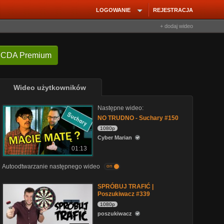
LOGOWANIE
REJESTRACJA
+ dodaj wideo
 CDA Premium
Wideo użytkowników
Następne wideo:
NO TRUDNO - Suchary #150
1080p
Cyber Marian
01:13
Autoodtwarzanie następnego wideo
on
SPRÓBUJ TRAFIĆ |
Poszukiwacz #339
1080p
poszukiwacz