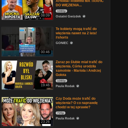
Arnolda! Robinho MA TRAFIĆ
DO WIĘZIENIA...
1080p
08:09
Ostatni Gwizdek
Te kobiety mogą trafić do
więzienia nawet na 2 lata!
#shorts
GONIEC
00:46
Zaraz po ślubie miał trafić do
więzienia. Córkę urodziła
samotnie - Mariola i Andrzej
Gołota
1080p
19:46
Paula Rodak
Czy Doda może trafić do
więzienia? O co naprawdę
chodzi w tej sprawie?
720p
Paula Rodak
23:26