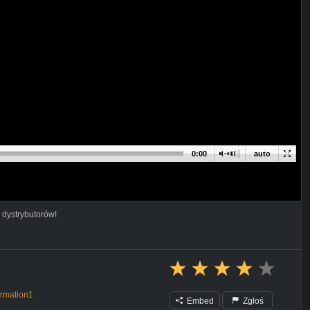
0:00
auto
 dystrybutorów!
irmation1
Embed
Zgłoś