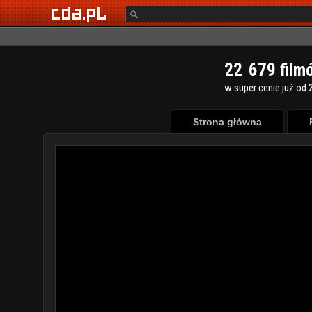
2
2
6
7
9
film
w super cenie już od 2
Strona główna