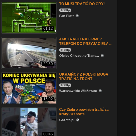
TO MUSI TRAFIĆ DO GRY!
1080p
Pan Piotr
01:12
JAK TRAFIC NA FIRME?
TELEFON DO PRZYJACIELA...
1080p
Ojciec Chrzestny Trans...
29:30
UKRAIŃCY Z POLSKI MOGĄ
TRAFIĆ NA FRONT
1080p
Warszawskie Wieżowce
15:02
Czy Ziobro powinien trafić za
kraty? #shorts
Gazeta.pl
00:46