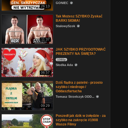
GONIEC
26:13
Tak Możesz SZYBKO Zyskać
BARKI SIGMA!
StalowySzok
11:37
JAK SZYBKO PRZYGOTOWAĆ
PREZENTY NA ŚWIĘTA?
1080p
Słodka Ada
06:57
Dziś flądra z patelni - przosto
szybko i niedrogo /
Oddaszfartucha
Tomasz Strzelczyk ODD...
09:29
Poszedł jak dzik w żołędzie - za
szybko na zakręcie #1908
Wasze Filmy