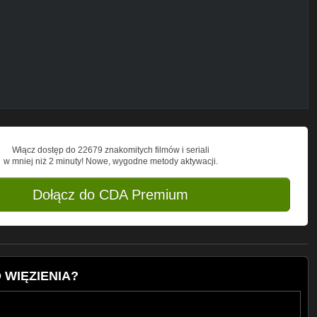
z z ekipą prezentuje skecze nagrane
enki i pozytywna energia - wszystko to
kolejnych odcinków!
Włącz dostęp do 22679 znakomitych filmów i seriali
w mniej niż 2 minuty! Nowe, wygodne metody aktywacji.
Dołącz do CDA Premium
 WIĘZIENIA?