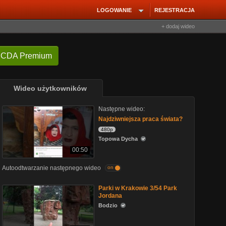
LOGOWANIE
REJESTRACJA
+ dodaj wideo
 CDA Premium
Wideo użytkowników
Następne wideo:
Najdziwniejsza praca świata?
480p
Topowa Dycha
00:50
Autoodtwarzanie następnego wideo
on
Parki w Krakowie 3/54 Park
Jordana
Bodzio