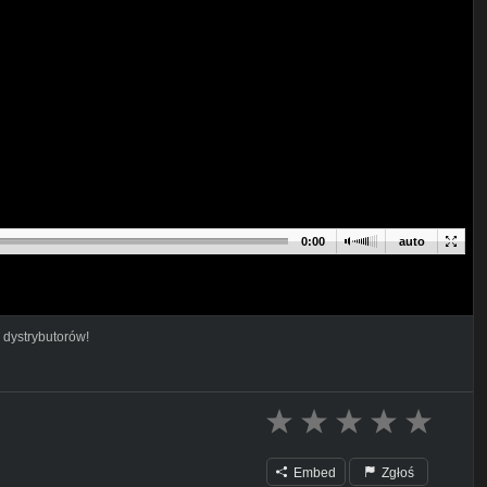
0:00
auto
 dystrybutorów!
Embed
Zgłoś