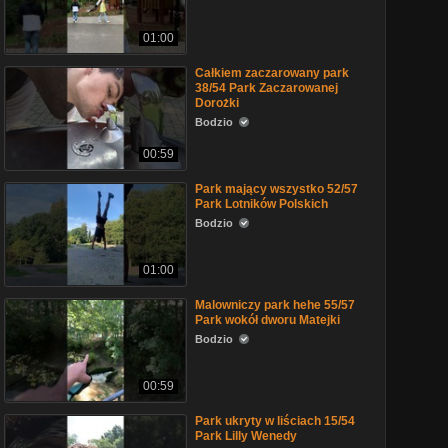
01:00
Całkiem zaczarowany park
38/54 Park Zaczarowanej
Dorożki
Bodzio
00:59
Park mający wszystko 52/57
Park Lotników Polskich
Bodzio
01:00
Malowniczy park hehe 55/57
Park wokół dworu Matejki
Bodzio
00:59
Park ukryty w liściach 15/54
Park Lilly Wenedy