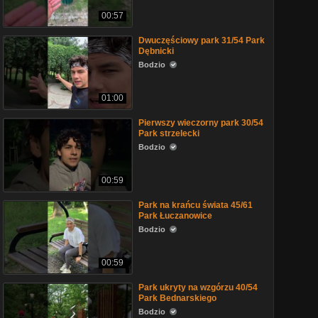
00:57
Dwuczęściowy park 31/54 Park
Dębnicki
Bodzio
01:00
Pierwszy wieczorny park 30/54
Park strzelecki
Bodzio
00:59
Park na krańcu świata 45/61
Park Łuczanowice
Bodzio
00:59
Park ukryty na wzgórzu 40/54
Park Bednarskiego
Bodzio