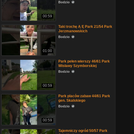
Bodzio
00:59
Taki trochę Ą Ę Park 21/54 Park
Jerzmanowskich
Bodzio
01:00
Park pełen wierszy 46/61 Park
Wisławy Szymborskiej
Bodzio
00:59
Park placów zabaw 44/61 Park
gen. Skalskiego
Bodzio
00:59
Tajemniczy ogród 50/57 Park