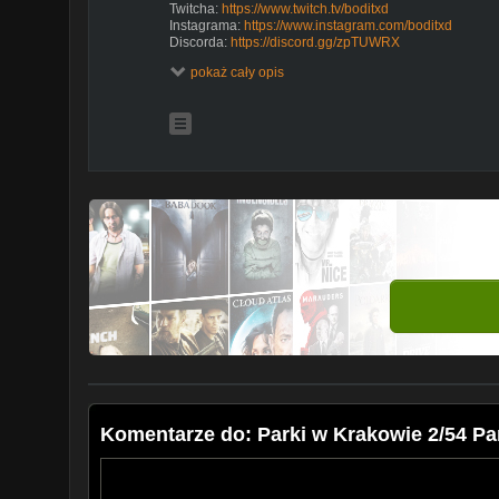
Twitcha:
https://www.twitch.tv/boditxd
Instagrama:
https://www.instagram.com/boditxd
Discorda:
https://discord.gg/zpTUWRX
Kontakt:
pokaż cały opis
boditxd@gmail.com
Komentarze do: Parki w Krakowie 2/54 Pa