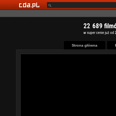
2
2
6
8
9
film
w super cenie już od 2
Strona główna