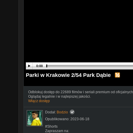
0:00
Parki w Krakowie 2/54 Park Dąbie
Odblokuj dostęp do 22689 filmów i seriali premium od oficjalnych
Oglądaj legalnie i w najlepszej jakości.
Włącz dostęp
Dodał:
Bodzio
Opublikowano: 2023-06-18
#Shorts
Zapraszam na: