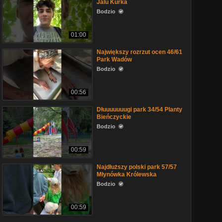
Jalu Kurka
Bodzio
01:00
Największy rozrzut ocen 46/61
Park Wadów
Bodzio
00:56
Dłuuuuuuugi park 34/54 Planty
Bieńczyckie
Bodzio
00:59
Najdłuższy polski park 57/57
Młynówka Królewska
Bodzio
00:59