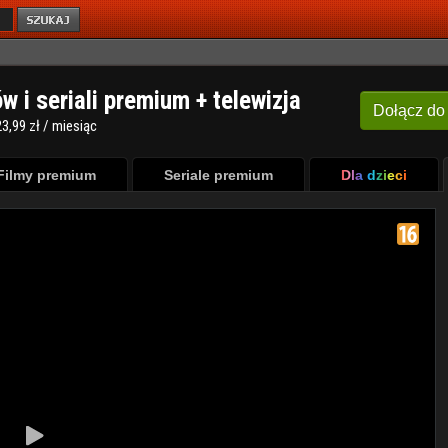
ów i seriali premium + telewizja
Dołącz
do
3,99 zł / miesiąc
Filmy premium
Seriale premium
Dla dzieci