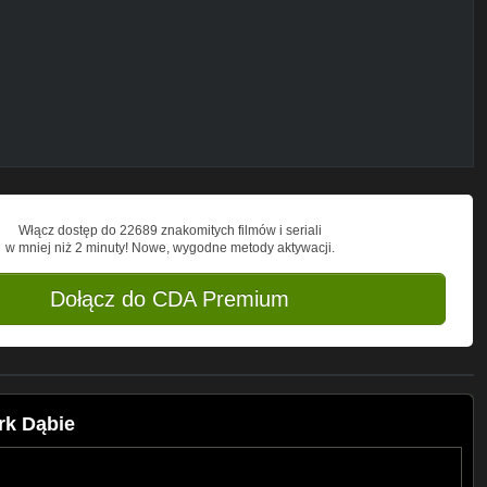
Włącz dostęp do 22689 znakomitych filmów i seriali
w mniej niż 2 minuty! Nowe, wygodne metody aktywacji.
Dołącz do CDA Premium
rk Dąbie