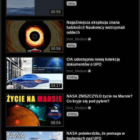
480p
00:59
Najjaśniejsza eksplozja znana
ludzkości! Naukowcy wstrzymali
oddech
Inne_Medium
480p
00:59
CIA udostępnia nową kolekcję
dokumentów o UFO
Inne_Medium
1080p
04:17
NASA ZNISZCZYŁO życie na Marsie?
Co kryje się pod pyłem?
Inne_Medium
1080p
08:04
NASA potwierdziła, że pomaga w
badaniach nad UFO