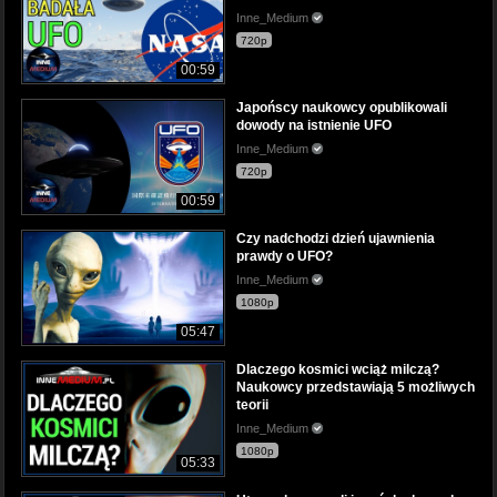
Inne_Medium
720p
00:59
Japońscy naukowcy opublikowali
dowody na istnienie UFO
Inne_Medium
720p
00:59
Czy nadchodzi dzień ujawnienia
prawdy o UFO?
Inne_Medium
1080p
05:47
Dlaczego kosmici wciąż milczą?
Naukowcy przedstawiają 5 możliwych
teorii
Inne_Medium
1080p
05:33