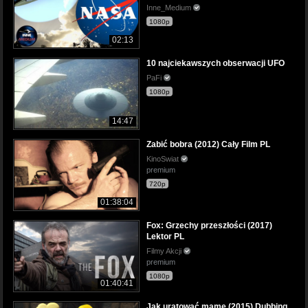
Inne_Medium
1080p
02:13
10 najciekawszych obserwacji UFO
PaFi
1080p
14:47
Zabić bobra (2012) Cały Film PL
KinoSwiat
premium
720p
01:38:04
Fox: Grzechy przeszłości (2017)
Lektor PL
Filmy Akcji
premium
1080p
01:40:41
Jak uratować mamę (2015) Dubbing