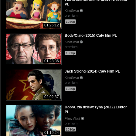
PL
KinoSwiat
premium
1080p
01:26:12
Body/Ciało (2015) Cały film PL
KinoSwiat
premium
1080p
01:28:36
Jack Strong (2014) Cały Film PL
KinoSwiat
premium
1080p
02:02:37
Dobra, zła dziewczyna (2022) Lektor
PL
Filmy Akcji
premium
1080p
01:19:24