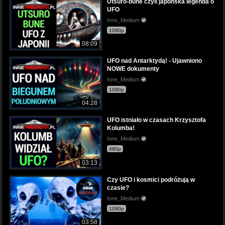
Utsuro-bune czyli japońska legenda o
UFO
Inne_Medium
1080p
08:09
UFO nad Antarktydą! - Ujawniono
NOWE dokumenty
Inne_Medium
1080p
04:28
UFO istniało w czasach Krzysztofa
Kolumba!
Inne_Medium
480p
03:13
Czy UFO i kosmici podróżują w
czasie?
Inne_Medium
1080p
03:58