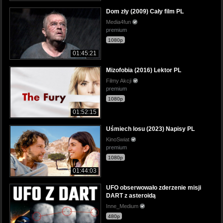
Dom zły (2009) Cały film PL
Media4fun
premium
1080p
01:45:21
Mizofobia (2016) Lektor PL
Filmy Akcji
premium
1080p
01:52:15
Uśmiech losu (2023) Napisy PL
KinoSwiat
premium
1080p
01:44:03
UFO obserwowało zderzenie misji
DART z asteroidą
Inne_Medium
480p