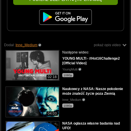
Dodał:
Inne_Medium
pokaż opis video
Następne wideo:
YOUNG MULTI - #Hot16Challenge2
[Official Video]
YoungMulti
1080p
02:18
Naukowcy z NASA: Nasze pokolenie
może znaleźć życie poza Ziemią
Inne_Medium
1080p
04:03
NASA ogłasza własne badania nad
UFO!