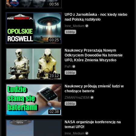
00:56
UFO z Jarnołtówka - noc kiedy niebo
nad Polską rozbłysło
Inne_Medium
1080p
03:25
Naukowcy Przerażają Nowym
Odkryciem Dowodów Na Istnienie
UFO, Które Zmienia Wszystko
PaFi
1080p
23:12
Naukowcy próbują zmienić ludzi w
chodzące baterie
ZMIANYnaZIEMI
1080p
02:38
NASA organizuje konferencję na
temat UFO!
Inne_Medium