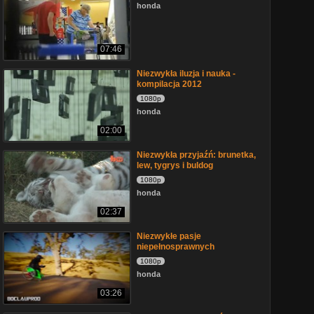
honda
07:46
Niezwykła iluzja i nauka -
kompilacja 2012
1080p
honda
02:00
Niezwykła przyjaźń: brunetka,
lew, tygrys i buldog
1080p
honda
02:37
Niezwykłe pasje
niepełnosprawnych
1080p
honda
03:26