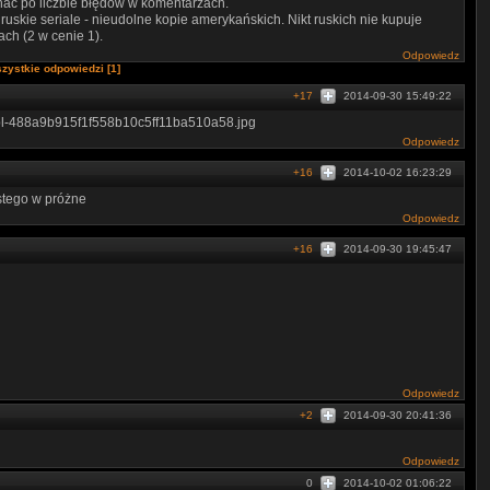
ć po liczbie błędów w komentarzach.
 ruskie seriale - nieudolne kopie amerykańskich. Nikt ruskich nie kupuje
ach (2 w cenie 1).
Odpowiedz
zystkie odpowiedzi [1]
+17
2014-09-30 15:49:22
9-pl-488a9b915f1f558b10c5ff11ba510a58.jpg
Odpowiedz
+16
2014-10-02 16:23:29
ustego w próżne
Odpowiedz
+16
2014-09-30 19:45:47
Odpowiedz
+2
2014-09-30 20:41:36
Odpowiedz
0
2014-10-02 01:06:22