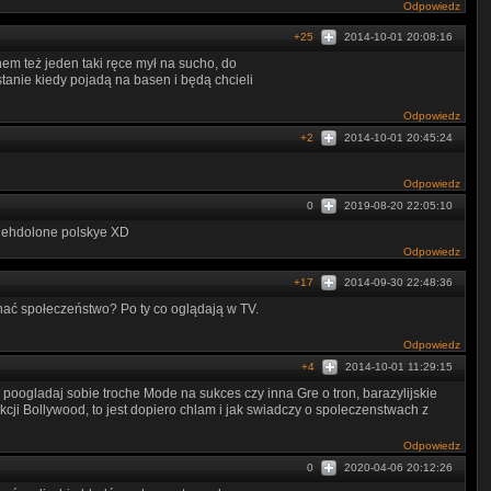
Odpowiedz
+25
2014-10-01 20:08:16
em też jeden taki ręce mył na sucho, do
 stanie kiedy pojadą na basen i będą chcieli
Odpowiedz
+2
2014-10-01 20:45:24
Odpowiedz
0
2019-08-20 22:05:10
iehdolone polskye XD
Odpowiedz
+17
2014-09-30 22:48:36
nać społeczeństwo? Po ty co oglądają w TV.
Odpowiedz
+4
2014-10-01 11:29:15
poogladaj sobie troche Mode na sukces czy inna Gre o tron, barazylijskie
cji Bollywood, to jest dopiero chlam i jak swiadczy o spoleczenstwach z
Odpowiedz
0
2020-04-06 20:12:26