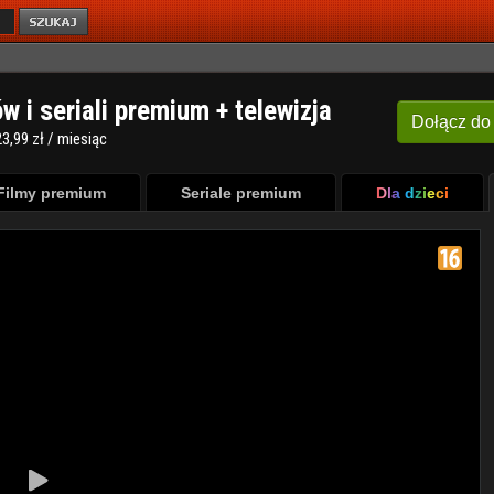
ów i seriali premium + telewizja
Dołącz
do
3,99 zł / miesiąc
Filmy premium
Seriale premium
Dla dzieci