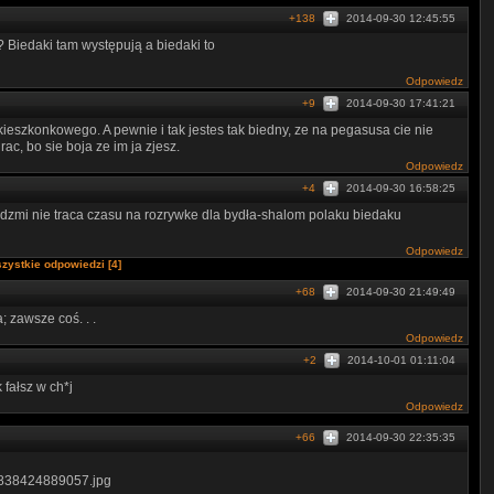
+138
2014-09-30 12:45:55
 Biedaki tam występują a biedaki to
Odpowiedz
+9
2014-09-30 17:41:21
eszkonkowego. A pewnie i tak jestes tak biedny, ze na pegasusa cie nie
rac, bo sie boja ze im ja zjesz.
Odpowiedz
+4
2014-09-30 16:58:25
dzmi nie traca czasu na rozrywke dla bydła-shalom polaku biedaku
Odpowiedz
zystkie odpowiedzi [4]
+68
2014-09-30 21:49:49
; zawsze coś. . .
Odpowiedz
+2
2014-10-01 01:11:04
fałsz w ch*j
Odpowiedz
+66
2014-09-30 22:35:35
76838424889057.jpg