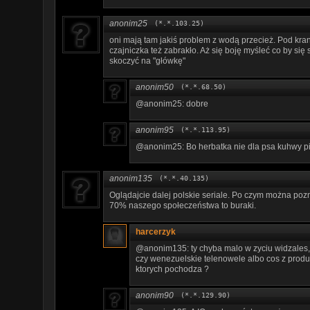
anonim25
(*.*.103.25)
oni mają tam jakiś problem z wodą przecież. Pod kran
czajniczka też zabrakło. Aż się boję myśleć co by się
skoczyć na "główkę"
anonim50
(*.*.68.50)
@anonim25: dobre
anonim95
(*.*.113.95)
@anonim25: Bo herbatka nie dla psa kuhwy p
anonim135
(*.*.40.135)
Oglądajcie dalej polskie seriale. Po czym można poz
70% naszego społeczeństwa to buraki.
harcerzyk
@anonim135: ty chyba malo w zyciu widzales, 
czy wenezuelskie telenowele albo cos z produk
ktorych pochodza ?
anonim90
(*.*.129.90)