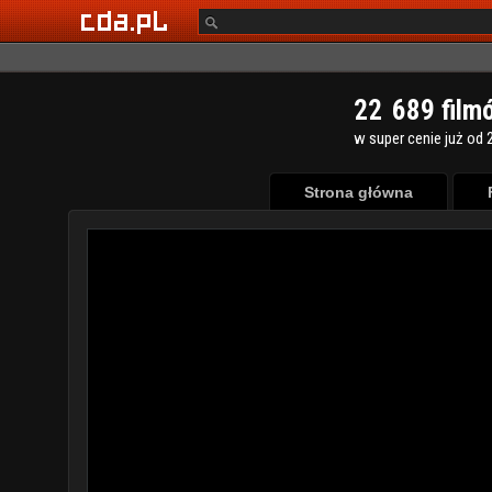
2
2
6
8
9
film
w super cenie już od 2
Strona główna