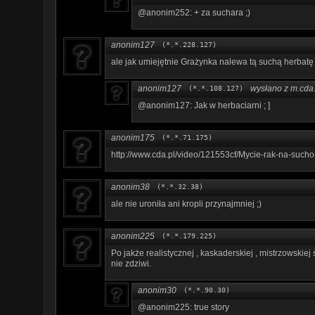
@anonim252: + za suchara ;)
anonim127
(*.*.228.127)
ale jak umiejętnie Grażynka nalewa tą suchą herbatę 
anonim127
wysłano z m.cda.
(*.*.108.127)
@anonim127: Jak w herbaciarni ; ]
anonim175
(*.*.71.175)
http://www.cda.pl/video/121553cf/Mycie-rak-na-sucho
anonim38
(*.*.32.38)
ale nie uroniła ani kropli przynajmniej ;)
anonim225
(*.*.179.225)
Po jakże realistycznej , kaskaderskiej , mistrzowskie
nie zdziwi.
anonim30
(*.*.90.30)
@anonim225: true story