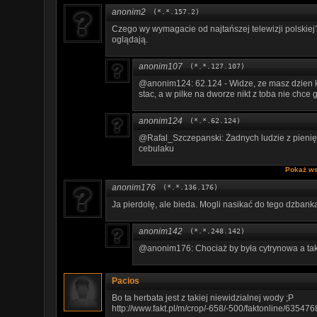
anonim2
(*.*.157.2)
Czego wy wymagacie od najtańszej telewizji polskiej?
oglądają.
anonim107
(*.*.127.107)
@anonim124: 62.124 - Widze, ze masz dzien ki
stac, a w pilke na dworze nikt z toba nie chce g
anonim124
(*.*.62.124)
@Rafal_Szczepanski: Żadnych ludzie z pienię
cebulaku
Pokaż ws
anonim176
(*.*.136.176)
Ja pierdolę, ale bieda. Mogli nasikać do tego dzbanka
anonim142
(*.*.248.142)
@anonim176: Chociaż by była cytrynowa a tak 
Pacios
Bo ta herbata jest z takiej niewidzialnej wody ;P
http://www.fakt.pl/m/crop/-658/-500/faktonline/6354