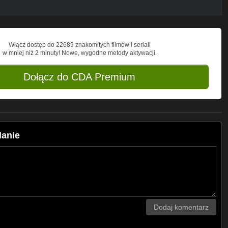
Włącz dostęp do 22689 znakomitych filmów i seriali
w mniej niż 2 minuty! Nowe, wygodne metody aktywacji.
Dołącz do CDA Premium
lanie
Dodaj komentarz