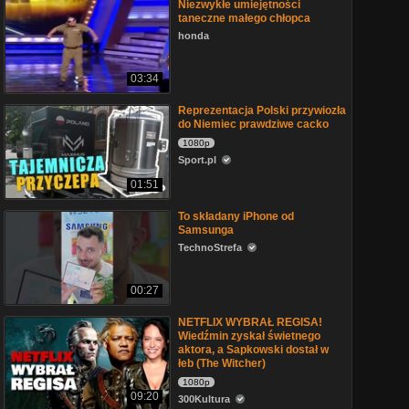
Niezwykłe umiejętności
taneczne małego chłopca
honda
03:34
Reprezentacja Polski przywiozła
do Niemiec prawdziwe cacko
1080p
Sport.pl
01:51
To składany iPhone od
Samsunga
TechnoStrefa
00:27
NETFLIX WYBRAŁ REGISA!
Wiedźmin zyskał świetnego
aktora, a Sapkowski dostał w
łeb (The Witcher)
1080p
09:20
300Kultura