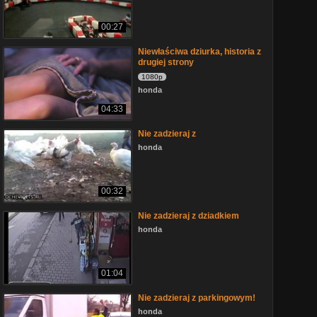
00:27
Niewłaściwa dziurka, historia z
drugiej strony
1080p
honda
04:33
Nie zadzieraj z
honda
00:32
Nie zadzieraj z dziadkiem
honda
01:04
Nie zadzieraj z parkingowym!
honda