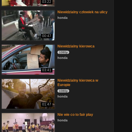
03:22
Niewidzialny człowiek na ulicy
honda
00:47
Niewidzialny kierowca
1080p
honda
03:41
Niewidzialny kierowca w
Europie
1080p
honda
01:47
Nie wie co to fair play
honda