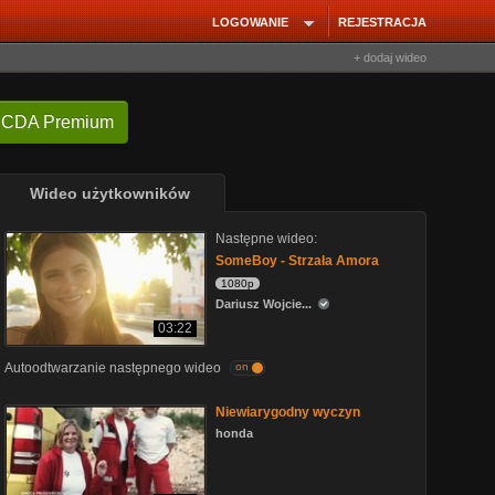
LOGOWANIE
REJESTRACJA
+ dodaj wideo
 CDA Premium
Wideo użytkowników
Następne wideo:
SomeBoy - Strzała Amora
1080p
Dariusz Wojcie...
03:22
Autoodtwarzanie następnego wideo
on
Niewiarygodny wyczyn
honda