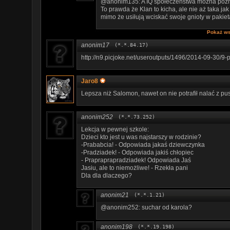
@anonim135: A IQ społeczeństwa można pozna
To prawda że Klan to kicha, ale nie aż taka jak
mimo że usiłują wciskać swoje gnioty w pakiet
Pokaż ws
anonim17
(*.*.84.17)
http://n9.picjoke.net/useroutputs/1496/2014-09-30/
Jaro8
Lepsza niż Salomon, nawet on nie potrafił nalać z p
anonim252
(*.*.73.252)
Lekcja w pewnej szkole:
Dzieci kto jest u was najstarszy w rodzinie?
-Prababcia! - Odpowiada jakaś dziewczynka
-Pradziadek! - Odpowiada jakiś chłopiec
- Prapraprapradziadek! Odpowiada Jaś
Jasiu, ale to niemożliwe! - Rzekła pani
Dla dla dlaczego?
anonim21
(*.*.1.21)
@anonim252: suchar od karola?
anonim198
(*.*.19.198)