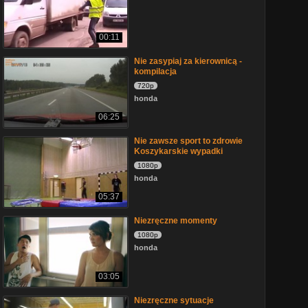
00:11
Nie zasypiaj za kierownicą -
kompilacja
720p
honda
06:25
Nie zawsze sport to zdrowie
Koszykarskie wypadki
1080p
honda
05:37
Niezręczne momenty
1080p
honda
03:05
Niezręczne sytuacje