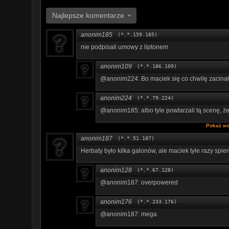
Najlepsze komentarze
anonim185
(*.*.159.185)
nie podpisali umowy z liptonem
anonim109
(*.*.186.109)
@anonim224: Bo maciek się co chwilę zacinał
anonim224
(*.*.79.224)
@anonim185: albo tyle powtarzali tą scenę, że
Pokaż ws
anonim187
(*.*.51.187)
Herbaty było kilka galonów, ale maciek tyle razy spier
anonim128
(*.*.67.128)
@anonim187: overpowered
anonim176
(*.*.233.176)
@anonim187: mega