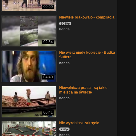
00:09
Niewiele brakowało - kompilacja
1080p
honda
02:54
Nie wierz nigdy kobiecie - Budka
Suflera
honda
04:40
Niewolnicza praca - są takie
miejsca na świecie
honda
00:41
Nie wyrobił na zakręcie
720p
honda