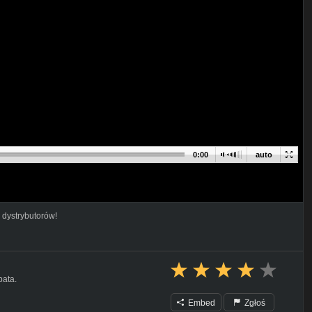
0:00
auto
 dystrybutorów!
bata.
Embed
Zgłoś