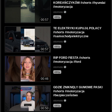
KOREAŃCZYKÓW #shorts #hyundai
#motoryzacja
otomoto
480p
00:57
TE ELEKTRYKI KUPUJĄ POLACY
#shorts #motoryzacja
#samochodyelektryczne
otomoto
480p
00:57
RIP FORD FIESTA #shorts
#motoryzacja #ford
otomoto
480p
00:46
GDZIE ZNIKNĘŁY GUMOWE PASKI
#shorts #motoryzacja
#bezpieczeństwo
otomoto
480p
00:50