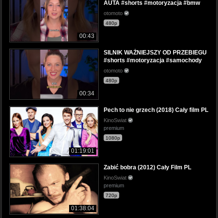
AUTA #shorts #motoryzacja #bmw
otomoto
480p
00:43
SILNIK WAŻNIEJSZY OD PRZEBIEGU
#shorts #motoryzacja #samochody
otomoto
480p
00:34
Pech to nie grzech (2018) Cały film PL
KinoSwiat
premium
1080p
01:19:01
Zabić bobra (2012) Cały Film PL
KinoSwiat
premium
720p
01:38:04