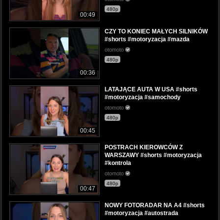
480p
00:49
CZY TO KONIEC MAŁYCH SILNIKÓW
#shorts #motoryzacja #mazda
otomoto
480p
00:36
LATAJĄCE AUTA W USA #shorts
#motoryzacja #samochody
otomoto
480p
00:45
POSTRACH KIEROWCÓW Z
WARSZAWY #shorts #motoryzacja
#kontrola
otomoto
480p
00:47
NOWY FOTORADAR NA A4 #shorts
#motoryzacja #autostrada