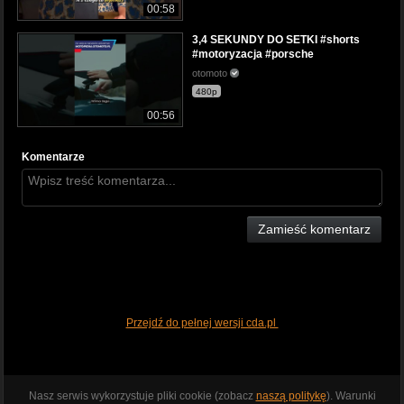
00:58
3,4 SEKUNDY DO SETKI #shorts
#motoryzacja #porsche
otomoto
480p
00:56
Komentarze
Zamieść komentarz
Przejdź do pełnej wersji cda.pl
Nasz serwis wykorzystuje pliki cookie (zobacz
naszą politykę
). Warunki