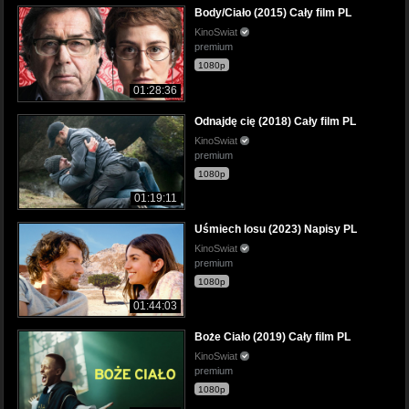
Body/Ciało (2015) Cały film PL
KinoSwiat
premium
1080p
01:28:36
Odnajdę cię (2018) Cały film PL
KinoSwiat
premium
1080p
01:19:11
Uśmiech losu (2023) Napisy PL
KinoSwiat
premium
1080p
01:44:03
Boże Ciało (2019) Cały film PL
KinoSwiat
premium
1080p