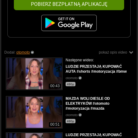
POBIERZ BEZPŁATNĄ APLIKACJĘ
Dodał:
otomoto
pokaż opis video
Następne wideo:
LUDZIE PRZESTAJĄ KUPOWAĆ
AUTA #shorts #motoryzacja #bmw
otomoto
480p
00:43
MAZDA WOLI DIESLE OD
ELEKTRYKÓW #otomoto
#motoryzacja #mazda
otomoto
480p
00:51
LUDZIE PRZESTAJĄ KUPOWAĆ