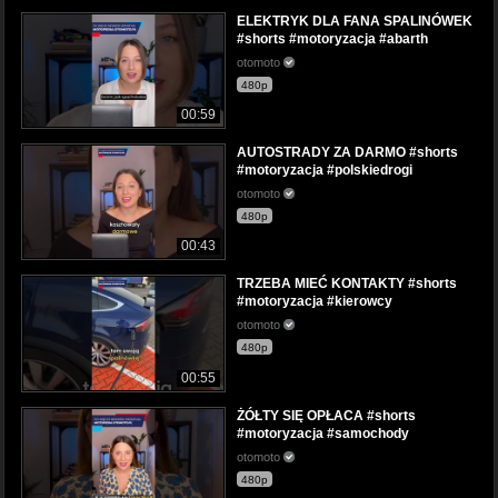
ELEKTRYK DLA FANA SPALINÓWEK
#shorts #motoryzacja #abarth
otomoto
480p
00:59
AUTOSTRADY ZA DARMO #shorts
#motoryzacja #polskiedrogi
otomoto
480p
00:43
TRZEBA MIEĆ KONTAKTY #shorts
#motoryzacja #kierowcy
otomoto
480p
00:55
ŻÓŁTY SIĘ OPŁACA #shorts
#motoryzacja #samochody
otomoto
480p