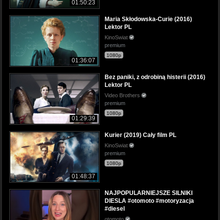
01:50:23
Maria Skłodowska-Curie (2016)
Lektor PL
KinoSwiat
premium
1080p
01:36:07
Bez paniki, z odrobiną histerii (2016)
Lektor PL
Video Brothers
premium
1080p
01:29:39
Kurier (2019) Cały film PL
KinoSwiat
premium
1080p
01:48:37
NAJPOPULARNIEJSZE SILNIKI
DIESLA #otomoto #motoryzacja
#diesel
otomoto