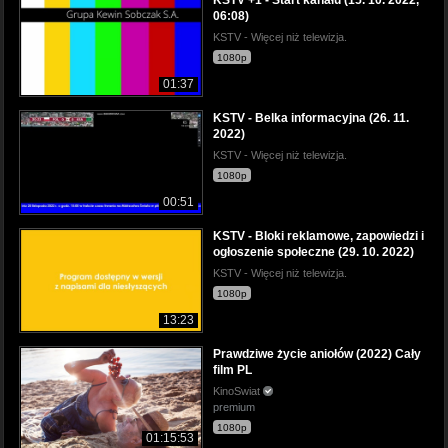
06:08)
KSTV - Więcej niż telewizja.
1080p
01:37
KSTV - Belka informacyjna (26. 11.
2022)
KSTV - Więcej niż telewizja.
1080p
00:51
KSTV - Bloki reklamowe, zapowiedzi i
ogłoszenie społeczne (29. 10. 2022)
KSTV - Więcej niż telewizja.
1080p
13:23
Prawdziwe życie aniołów (2022) Cały
film PL
KinoSwiat
premium
1080p
01:15:53