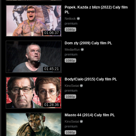
Popek. Każda z blizn (2022) Cały film
PL
Netlook
premium
1080p
01:06:37
Dom zły (2009) Cały film PL
Media4fun
premium
1080p
01:45:21
Body/Ciało (2015) Cały film PL
KinoSwiat
premium
1080p
01:28:36
Miasto 44 (2014) Cały film PL
KinoSwiat
premium
1080p