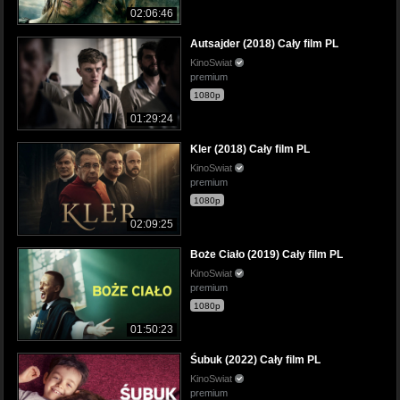
02:06:46
Autsajder (2018) Cały film PL
KinoSwiat
premium
1080p
01:29:24
Kler (2018) Cały film PL
KinoSwiat
premium
1080p
02:09:25
Boże Ciało (2019) Cały film PL
KinoSwiat
premium
1080p
01:50:23
Śubuk (2022) Cały film PL
KinoSwiat
premium