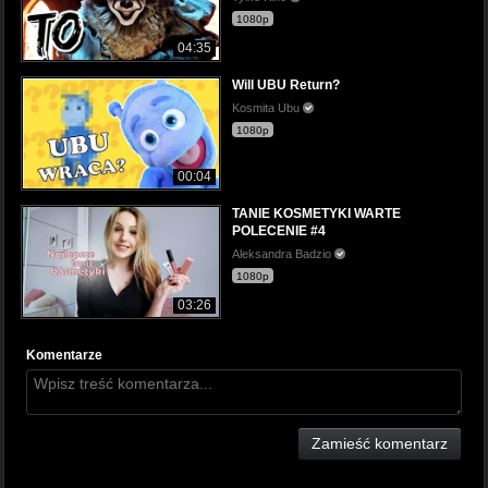
1080p
04:35
Will UBU Return?
Kosmita Ubu
1080p
00:04
TANIE KOSMETYKI WARTE
POLECENIE #4
Aleksandra Badzio
1080p
03:26
Komentarze
Zamieść komentarz