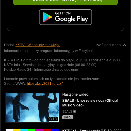
Dodał:
KSTV - Więcej niż telewizja.
zwiń opis video
Informacje - najlepszy program informacyjny w Fikcyjnej.
KSTV i KSTV Info - od poniedziałku do piątku o 15:30 i codziennie o 19:00.
KSTV Info - Serwis informacyjny co godzinie (06:00-23:00)
Polskie Radio 24 - Informacje dnia co godzinie
Łamanie praw autorskich na tym kanale nie jest zamierzone.
Strona WWW:
https://kstv2021.refy.pl/
Następne wideo:
SEALS - Unoszę się nocą (Official
Music Video)
SEALS
1080p
03:13
KSTV +1 - Start kanału (15. 10. 2022,